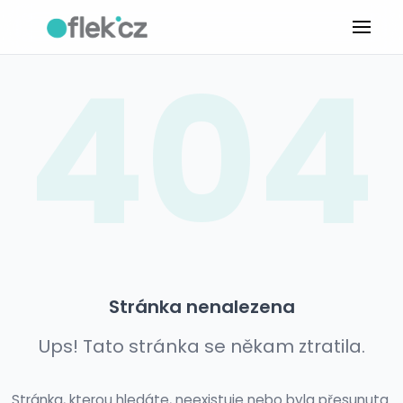
404
Stránka nenalezena
Ups! Tato stránka se někam ztratila.
Stránka, kterou hledáte, neexistuje nebo byla přesunuta.