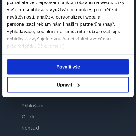
pomáháte ve zlepšování funkcí i obsahu na webu. Díky
Návštěvník
vašemu souhlasu s využíváním cookies pro měření
návštěvnosti, analýzy, personalizaci webu a
Najít práci
personalizaci reklam nám i našim partnerům (např.
Najít brigádu
vyhledávače, sociální sítě) umožníte zobrazovat lepší
nabídky a zvyšujete svou šanci získat vysněnou
Společnosti
práci/brigádu. Děkujeme :-)
Články
Povolit vše
Inzerent
Upravit
Inzerce
Přihlášení
Ceník
Kontakt