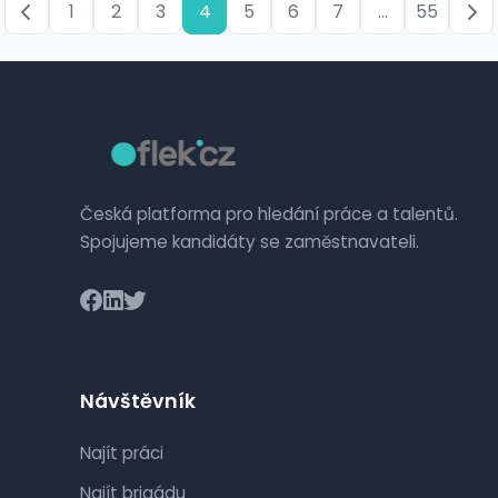
1
2
3
4
5
6
7
...
55
Česká platforma pro hledání práce a talentů.
Spojujeme kandidáty se zaměstnavateli.
Návštěvník
Najít práci
Najít brigádu