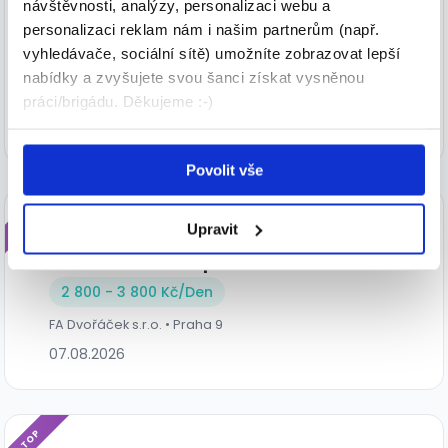
Lakýrnik a svářeč (M/Ž) | až 45.000
návštěvnosti, analýzy, personalizaci webu a
personalizaci reklam nám i našim partnerům (např.
Kč (A14241)
vyhledávače, sociální sítě) umožníte zobrazovat lepší
35 000 - 45 000 Kč/
měs.
nabídky a zvyšujete svou šanci získat vysněnou
HOFMANN WIZARD s.r.o. • Brno
práci/brigádu. Děkujeme :-)
07.08.2026
Povolit vše
TOP
Víkendová brigáda - řidič na
Upravit
rozvoz elektrospotřebičů
2 800 - 3 800 Kč/Den
FA Dvořáček s.r.o. • Praha 9
07.08.2026
TOP