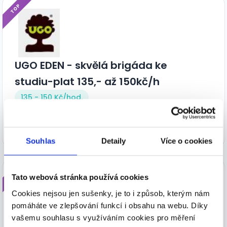
TOP
UGO EDEN - skvělá brigáda ke
studiu-plat 135,- až 150kč/h
135 - 150 Kč/
hod.
Fresh & Quick s.r.o. • Praha 10
04.08.2026
Souhlas
Detaily
Více o cookies
TOP
Tato webová stránka používá cookies
Cookies nejsou jen sušenky, je to i způsob, kterým nám
pomáháte ve zlepšování funkcí i obsahu na webu. Díky
vašemu souhlasu s využíváním cookies pro měření