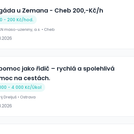
igáda u Zemana - Cheb 200,-Kč/h
0 - 200 Kč/
hod.
N maso-uzeniny, a.s. • Cheb
8.2026
pomoc jako řidič – rychlá a spolehlivá
moc na cestách.
000 - 4 000 Kč/Úkol
ij Dreljuš • Ostrava
8.2026