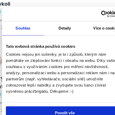
koli
0 - 250 Kč/
hod.
nsult Group s.r.o. • Karviná
7.2026
Souhlas
Detaily
Více o cook
Tato webová stránka používá cookies
Cookies nejsou jen sušenky, je to i způsob, kterým nám
pomáháte ve zlepšování funkcí i obsahu na webu. Díky vaš
souhlasu s využíváním cookies pro měření návštěvnosti,
analýzy, personalizaci webu a personalizaci reklam nám i n
ýr pro rozvoz jídla, nákupů a zásilek, výplat
partnerům (např. vyhledávače, sociální sítě) umožníte
koli
zobrazovat lepší nabídky a zvyšujete svou šanci získat
vysněnou práci/brigádu. Děkujeme :-)
0 - 250 Kč/
hod.
nsult Group s.r.o. • Ostrava
7.2026
Povolit vše