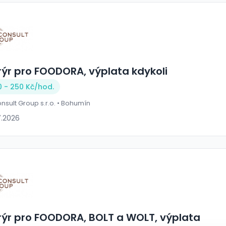
rýr pro FOODORA, výplata kdykoli
0 - 250 Kč/
hod.
onsult Group s.r.o. • Bohumín
7.2026
rýr pro FOODORA, BOLT a WOLT, výplata