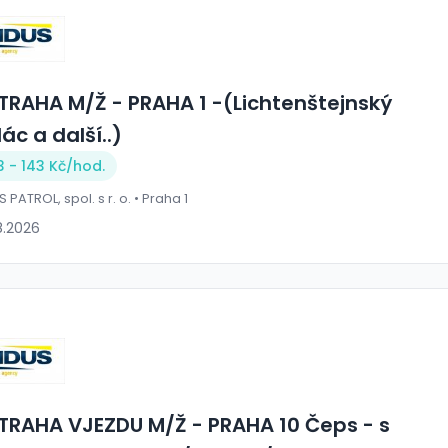
TRAHA M/Ž - PRAHA 1 -(Lichtenštejnský
ác a další..)
3 - 143 Kč/
hod.
 PATROL, spol. s r. o. • Praha 1
8.2026
TRAHA VJEZDU M/Ž - PRAHA 10 Čeps - s