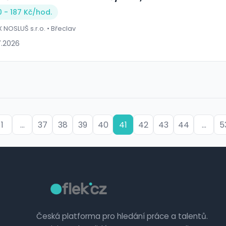
0 - 187 Kč/
hod.
X NOSLUŠ s.r.o. • Břeclav
7.2026
1
...
37
38
39
40
41
42
43
44
...
5
Česká platforma pro hledání práce a talentů.