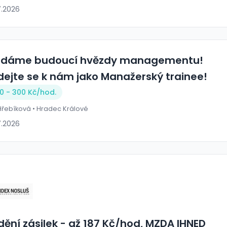
7.2026
edáme budoucí hvězdy managementu!
idejte se k nám jako Manažerský trainee!
0 - 300 Kč/
hod.
Hřebíková • Hradec Králové
7.2026
dění zásilek - až 187 Kč/hod, MZDA IHNED