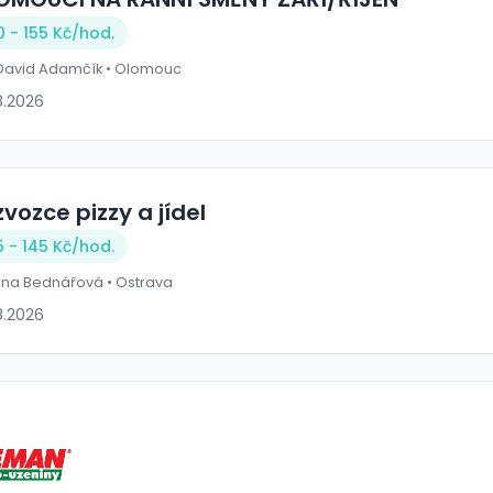
0 - 155 Kč/
hod.
 David Adamčík • Olomouc
8.2026
vozce pizzy a jídel
5 - 145 Kč/
hod.
ina Bednářová • Ostrava
8.2026