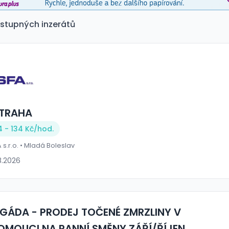
stupných inzerátů
TRAHA
4 - 134 Kč/
hod.
 s.r.o. • Mladá Boleslav
8.2026
IGÁDA - PRODEJ TOČENÉ ZMRZLINY V
OMOUCI NA RANNÍ SMĚNY ZÁŘÍ/ŘÍJEN