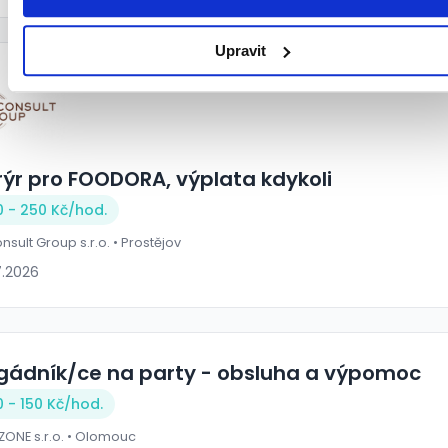
Upravit
rýr pro FOODORA, výplata kdykoli
0 - 250 Kč/
hod.
nsult Group s.r.o. • Prostějov
7.2026
igádník/ce na party - obsluha a výpomoc
0 - 150 Kč/
hod.
ZONE s.r.o. • Olomouc