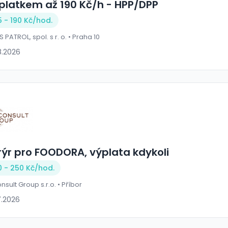
íplatkem až 190 Kč/h - HPP/DPP
5 - 190 Kč/
hod.
 PATROL, spol. s r. o. • Praha 10
8.2026
rýr pro FOODORA, výplata kdykoli
0 - 250 Kč/
hod.
nsult Group s.r.o. • Příbor
7.2026