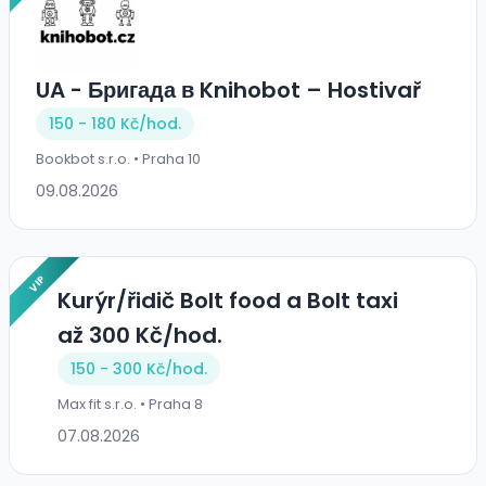
UA - Бригада в Knihobot – Hostivař
150 - 180 Kč/
hod.
Bookbot s.r.o. • Praha 10
09.08.2026
VIP
Kurýr/řidič Bolt food a Bolt taxi
až 300 Kč/hod.
150 - 300 Kč/
hod.
Max fit s.r.o. • Praha 8
07.08.2026