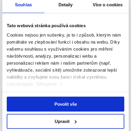
Brigáda v Knihobotu - Hostivař
Souhlas
Detaily
Více o cookies
150 - 180 Kč/
hod.
Bookbot s.r.o. • Praha 10
Tato webová stránka používá cookies
25.07.2026
Cookies nejsou jen sušenky, je to i způsob, kterým nám
pomáháte ve zlepšování funkcí i obsahu na webu. Díky
vašemu souhlasu s využíváním cookies pro měření
návštěvnosti, analýzy, personalizaci webu a
VIP
Práce na zahradě, drobné
personalizaci reklam nám i našim partnerům (např.
vyhledávače, sociální sítě) umožníte zobrazovat lepší
opravy aj. (1-2 dny v týdnu),
nabídky a zvyšujete svou šanci získat vysněnou
170-220 Kč/h, Olšany
práci/brigádu. Děkujeme :-)
170 - 220 Kč/
hod.
výpomoc na zahradě • Vyškov
Povolit vše
06.08.2026
Upravit