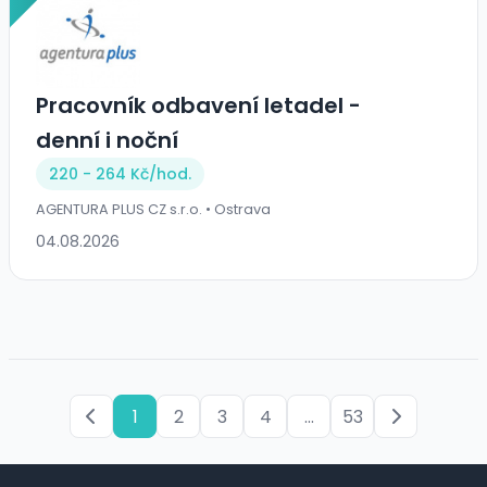
Pracovník odbavení letadel -
denní i noční
220 - 264 Kč/
hod.
AGENTURA PLUS CZ s.r.o. • Ostrava
04.08.2026
1
2
3
4
...
53