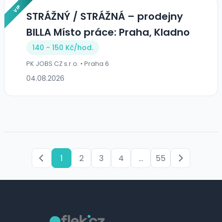
VIP
STRÁŽNÝ / STRÁŽNÁ – prodejny
BILLA Místo práce: Praha, Kladno
140 - 150 Kč/
hod.
PK JOBS CZ s.r.o. • Praha 6
04.08.2026
1
2
3
4
...
55