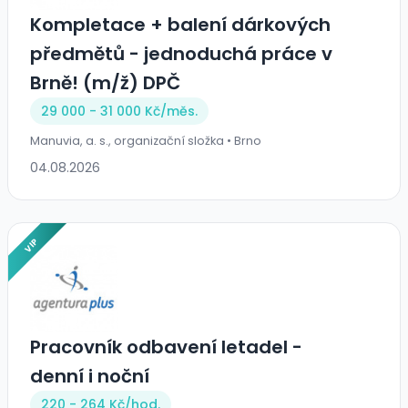
Kompletace + balení dárkových
předmětů - jednoduchá práce v
Brně! (m/ž) DPČ
29 000 - 31 000 Kč/
měs.
Manuvia, a. s., organizační složka • Brno
04.08.2026
VIP
Pracovník odbavení letadel -
denní i noční
220 - 264 Kč/
hod.