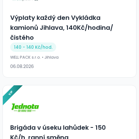
Výplaty každý den Vykládka
kamionů Jihlava, 140Kč/hodina/
čistého
140 - 140 Kč/
hod.
WELL PACK s.r.o. • Jihlava
06.08.2026
VIP
Brigáda v úseku lahůdek - 150
Kč/h, ranní směna