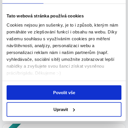
Škola Populo • Olomouc
06.08.2026
Tato webová stránka používá cookies
Cookies nejsou jen sušenky, je to i způsob, kterým nám
pomáháte ve zlepšování funkcí i obsahu na webu. Díky
VIP
vašemu souhlasu s využíváním cookies pro měření
návštěvnosti, analýzy, personalizaci webu a
personalizaci reklam nám i našim partnerům (např.
vyhledávače, sociální sítě) umožníte zobrazovat lepší
nabídky a zvyšujete svou šanci získat vysněnou
Doučujte s námi až za 350 Kč / 45
práci/brigádu. Děkujeme :-)
min
135 - 350 Kč/
hod.
Povolit vše
Škola Populo • Praha 1
05.08.2026
Upravit