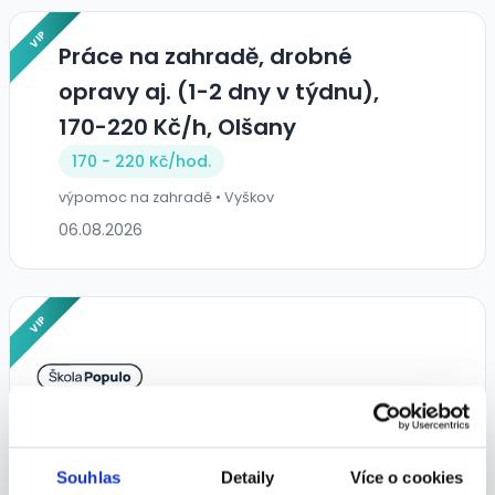
VIP
Práce na zahradě, drobné
opravy aj. (1-2 dny v týdnu),
170-220 Kč/h, Olšany
170 - 220 Kč/
hod.
výpomoc na zahradě • Vyškov
06.08.2026
VIP
Uklízeč/ka kanceláří
Souhlas
Detaily
Více o cookies
12 000 - 18 000 Kč/
měs.