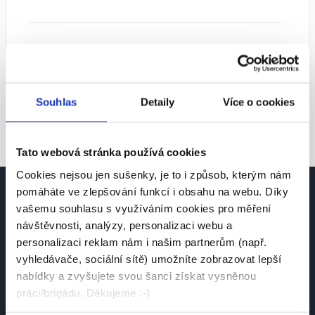
Tipy pro lepší výsledky:
• Zkuste zvolit více pozic
• Rozšiřte geografické vyhledávání
Souhlas
Detaily
Více o cookies
• Odstraňte některé filtry
Tato webová stránka používá cookies
Cookies nejsou jen sušenky, je to i způsob, kterým nám
pomáháte ve zlepšování funkcí i obsahu na webu. Díky
vašemu souhlasu s využíváním cookies pro měření
návštěvnosti, analýzy, personalizaci webu a
personalizaci reklam nám i našim partnerům (např.
vyhledávače, sociální sítě) umožníte zobrazovat lepší
Česká platforma pro hledání práce a talentů.
nabídky a zvyšujete svou šanci získat vysněnou
Spojujeme kandidáty se zaměstnavateli.
práci/brigádu. Děkujeme :-)