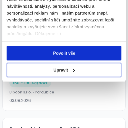
návštěvnosti, analýzy, personalizaci webu a
personalizaci reklam nám i našim partnerům (např.
vyhledávače, sociální sítě) umožníte zobrazovat lepší
nabídky a zvyšujete svou šanci získat vysněnou
práci/brigádu. Děkujeme :-)
Povolit vše
Hledáš stabilní práci? Hledáme
stabilní zaměstnance - Pardubice
Upravit
(Staré Čívice)
150 - 190 Kč/
hod.
Blixcon s.r.o. • Pardubice
03.08.2026