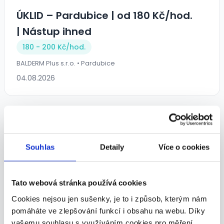
ÚKLID – Pardubice | od 180 Kč/hod.
| Nástup ihned
180 - 200 Kč/
hod.
BALDERM Plus s.r.o. • Pardubice
04.08.2026
Souhlas
Detaily
Více o cookies
Brigáda u Zemana - Pardubice
Tato webová stránka používá cookies
Dle domluvy
Cookies nejsou jen sušenky, je to i způsob, kterým nám
ZEMAN maso-uzeniny, a.s. • Pardubice
pomáháte ve zlepšování funkcí i obsahu na webu. Díky
vašemu souhlasu s využíváním cookies pro měření
03.08.2026