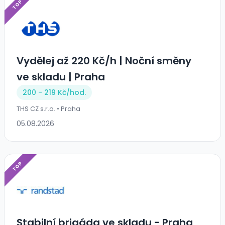
TOP
Vydělej až 220 Kč/h | Noční směny
ve skladu | Praha
200 - 219 Kč/
hod.
THS CZ s.r.o. • Praha
05.08.2026
TOP
Stabilní brigáda ve skladu - Praha