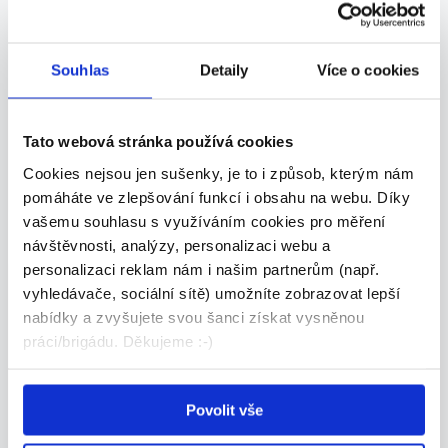
Praha - Želivského: BRIGÁDA NA
Souhlas
Detaily
Více o cookies
ÚKLID
151 - 151 Kč/
hod.
Tato webová stránka používá cookies
BILLA, spol. s r. o. • Praha
Cookies nejsou jen sušenky, je to i způsob, kterým nám
08.08.2026
pomáháte ve zlepšování funkcí i obsahu na webu. Díky
vašemu souhlasu s využíváním cookies pro měření
návštěvnosti, analýzy, personalizaci webu a
personalizaci reklam nám i našim partnerům (např.
vyhledávače, sociální sítě) umožníte zobrazovat lepší
nabídky a zvyšujete svou šanci získat vysněnou
práci/brigádu. Děkujeme :-)
Praha - Želivského: BRIGÁDA NA
Povolit vše
DOPLŇOVÁNÍ ZBOŽÍ