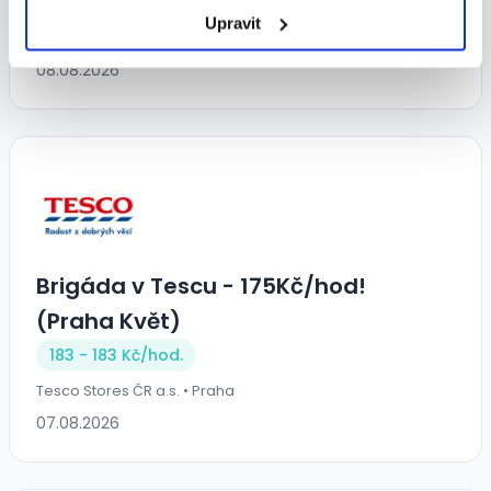
151 - 151 Kč/
hod.
Upravit
BILLA, spol. s r. o. • Praha
08.08.2026
Brigáda v Tescu - 175Kč/hod!
(Praha Květ)
183 - 183 Kč/
hod.
Tesco Stores ČR a.s. • Praha
07.08.2026