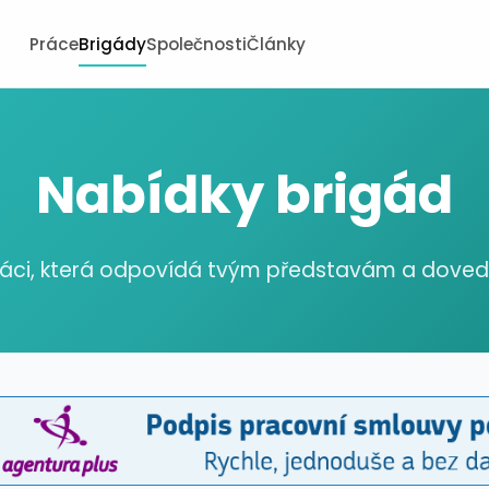
Práce
Brigády
Společnosti
Články
Nabídky brigád
ráci, která odpovídá tvým představám a dov