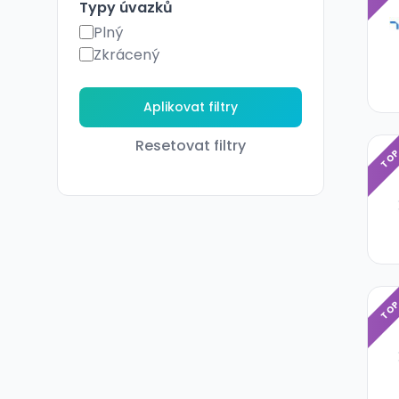
Typy úvazků
Plný
Zkrácený
Resetovat filtry
TO
TO