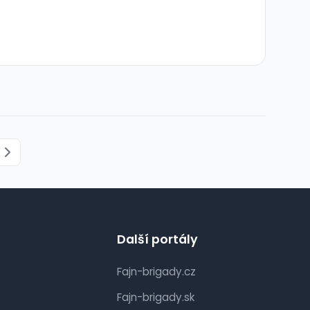
Další portály
Fajn-brigady.cz
Fajn-brigady.sk