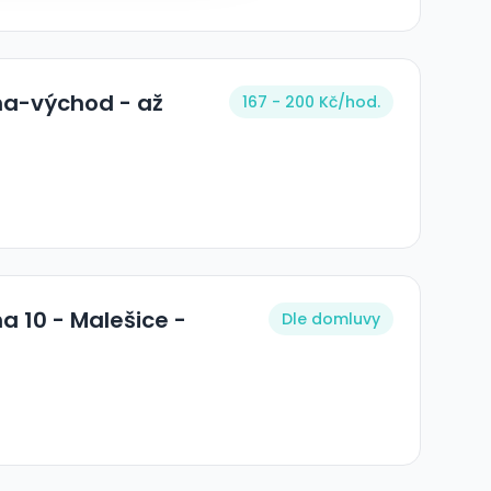
ha-východ - až
167 - 200 Kč/
hod.
a 10 - Malešice -
Dle domluvy