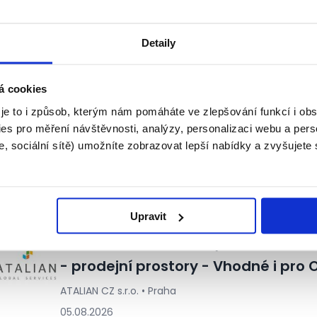
Brigáda v Tescu - 183 Kč/hod! (Pr
Tesco Stores ČR a.s. • Praha
Detaily
06.08.2026
á cookies
 je to i způsob, kterým nám pomáháte ve zlepšování funkcí i o
Brigáda na prodejně/ve skladu v Pr
es pro měření návštěvnosti, analýzy, personalizaci webu a pers
, sociální sítě) umožníte zobrazovat lepší nabídky a zvyšujete
INDEX NOSLUŠ s.r.o. • Praha
05.08.2026
Upravit
ÚKLIDOVÝ PRACOVNÍK/CE, Praha, O
- prodejní prostory - Vhodné i pro 
ATALIAN CZ s.r.o. • Praha
05.08.2026