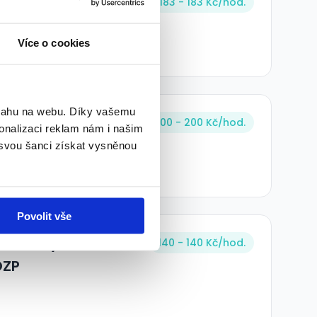
aha Hradčanská)
183 - 183 Kč/
hod.
Více o cookies
bsahu na webu. Díky vašemu
aze - 200 Kč/hod.
200 - 200 Kč/
hod.
onalizaci reklam nám i našim
 svou šanci získat vysněnou
Povolit vše
C Arkády Pankrác
140 - 140 Kč/
hod.
OZP