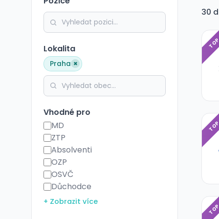
Pozice
30 d
TO
Lokalita
×
Praha
Vhodné pro
TO
MD
ZTP
Absolventi
OZP
OSVČ
Důchodce
+ Zobrazit více
TO