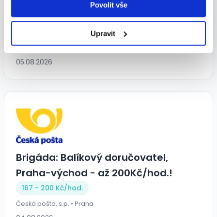
OC Arkády Pankrác - prodejní
Povolit vše
prostory - Vhodné i pro OZP
140 - 140 Kč/
hod.
Upravit
ATALIAN CZ s.r.o. • Praha
05.08.2026
Brigáda: Balíkový doručovatel,
Praha-východ - až 200Kč/hod.!
167 - 200 Kč/
hod.
Česká pošta, s.p. • Praha