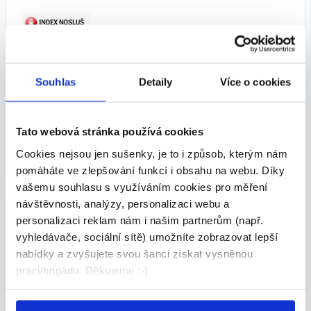
Brigáda na prodejně/ve skladu v
Souhlas
Detaily
Více o cookies
Praze - 200 Kč/hod.
200 - 200 Kč/
hod.
Tato webová stránka používá cookies
INDEX NOSLUŠ s.r.o. • Praha
Cookies nejsou jen sušenky, je to i způsob, kterým nám
05.08.2026
pomáháte ve zlepšování funkcí i obsahu na webu. Díky
vašemu souhlasu s využíváním cookies pro měření
návštěvnosti, analýzy, personalizaci webu a
personalizaci reklam nám i našim partnerům (např.
vyhledávače, sociální sítě) umožníte zobrazovat lepší
nabídky a zvyšujete svou šanci získat vysněnou
práci/brigádu. Děkujeme :-)
ÚKLIDOVÝ PRACOVNÍK/CE, Praha,