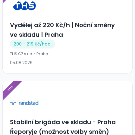
Vydělej až 220 Kč/h | Noční směny
ve skladu | Praha
200 - 219 Kč/
hod.
THS CZ s.r.o. • Praha
05.08.2026
TOP
Stabilní brigáda ve skladu - Praha
Řeporyje (možnost volby směn)