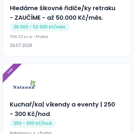
Hledáme šikovné řidiče/ky retraku
- ZAUČÍME - až 50.000 Kč/měs.
36 000 - 52 000 Kč/
měs.
THS CZ s.r.o. • Praha
29.07.2026
TOP
Kuchař/ka| víkendy a eventy | 250
- 300 Kč/hod
250 - 300 Kč/
hod.
Natanna s.r.o. • Praha