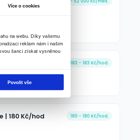
- ZAUČÍME -
36 000 - 52 000 Kč/
měs.
Více o cookies
bsahu na webu. Díky vašemu
onalizaci reklam nám i našim
 svou šanci získat vysněnou
ha Květ)
183 - 183 Kč/
hod.
Povolit vše
ce | 180 Kč/hod
180 - 180 Kč/
hod.