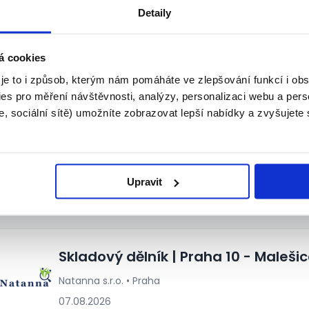
Hledáme šikovné řidiče/ky retraku 
Detaily
až 50.000 Kč/měs.
THS CZ s.r.o. • Praha
á cookies
29.07.2026
 je to i způsob, kterým nám pomáháte ve zlepšování funkcí i o
es pro měření návštěvnosti, analýzy, personalizaci webu a pers
, sociální sítě) umožníte zobrazovat lepší nabídky a zvyšujete
Brigáda v Tescu - 175Kč/hod! (Pra
Tesco Stores ČR a.s. • Praha
Upravit
07.08.2026
Skladový dělník | Praha 10 - Maleši
Natanna s.r.o. • Praha
07.08.2026