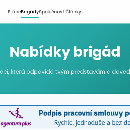
Práce
Brigády
Společnosti
Články
Nabídky brigád
ráci, která odpovídá tvým představám a dov