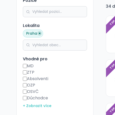
Pozice
34 d
TO
Lokalita
×
Praha
Vhodné pro
TO
MD
ZTP
Absolventi
OZP
OSVČ
Důchodce
+ Zobrazit více
TO