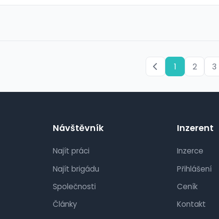
1
2
3
Návštěvník
Inzerent
Najít práci
Inzerce
Najít brigádu
Přihlášení
Společnosti
Ceník
Články
Kontakt