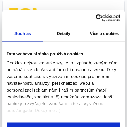
Souhlas
Detaily
Více o cookies
Brigáda: Balíkový doručovatel,
Praha-východ - až 200Kč/hod.!
Tato webová stránka používá cookies
167 - 200 Kč/
hod.
Cookies nejsou jen sušenky, je to i způsob, kterým nám
Česká pošta, s.p. • Praha
pomáháte ve zlepšování funkcí i obsahu na webu. Díky
04.08.2026
vašemu souhlasu s využíváním cookies pro měření
návštěvnosti, analýzy, personalizaci webu a
personalizaci reklam nám i našim partnerům (např.
vyhledávače, sociální sítě) umožníte zobrazovat lepší
nabídky a zvyšujete svou šanci získat vysněnou
práci/brigádu. Děkujeme :-)