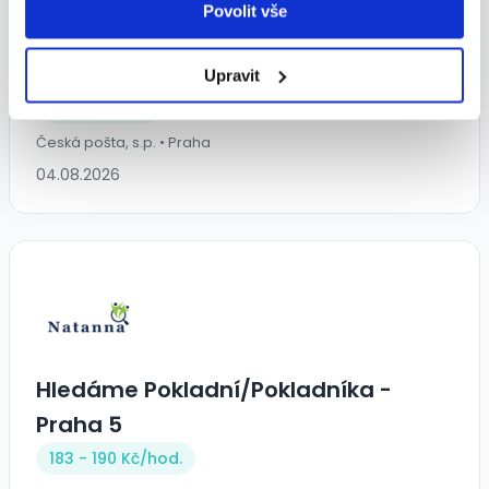
Brigáda: Balíkový doručovatel,
Povolit vše
Praha 10 - Malešice - ranní, nebo
odpolední směny!
Upravit
Dle domluvy
Česká pošta, s.p. • Praha
04.08.2026
Hledáme Pokladní/Pokladníka -
Praha 5
183 - 190 Kč/
hod.