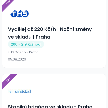
TOP
Vydělej až 220 Kč/h | Noční směny
ve skladu | Praha
200 - 219 Kč/
hod.
THS CZ s.r.o. • Praha
05.08.2026
TOP
Stabilní brigáda ve skladu - Praha