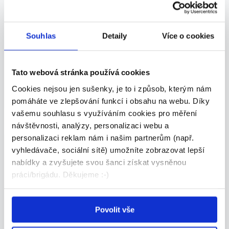
Praha - Želivského: BRIGÁDA NA
Souhlas
Detaily
Více o cookies
ÚKLID
151 - 151 Kč/
hod.
Tato webová stránka používá cookies
BILLA, spol. s r. o. • Praha
Cookies nejsou jen sušenky, je to i způsob, kterým nám
08.08.2026
pomáháte ve zlepšování funkcí i obsahu na webu. Díky
vašemu souhlasu s využíváním cookies pro měření
návštěvnosti, analýzy, personalizaci webu a
personalizaci reklam nám i našim partnerům (např.
vyhledávače, sociální sítě) umožníte zobrazovat lepší
nabídky a zvyšujete svou šanci získat vysněnou
práci/brigádu. Děkujeme :-)
Praha - Želivského: BRIGÁDA NA
Povolit vše
DOPLŇOVÁNÍ ZBOŽÍ