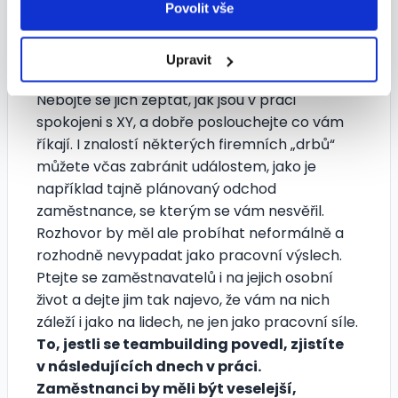
Povolit vše
k tomu, abyste si více pohovořili se svými
zaměstnanci a zjistili, co je trápí. U stolu se
skleničkou dobrého vína budou jistě
Upravit
upřímnější než v kanceláři „na koberečku“.
Nebojte se jich zeptat, jak jsou v práci
spokojeni s XY, a dobře poslouchejte co vám
říkají. I znalostí některých firemních „drbů“
můžete včas zabránit událostem, jako je
například tajně plánovaný odchod
zaměstnance, se kterým se vám nesvěřil.
Rozhovor by měl ale probíhat neformálně a
rozhodně nevypadat jako pracovní výslech.
Ptejte se zaměstnavatelů i na jejich osobní
život a dejte jim tak najevo, že vám na nich
záleží i jako na lidech, ne jen jako pracovní síle.
To, jestli se teambuilding povedl, zjistíte
v následujících dnech v práci.
Zaměstnanci by měli být veselejší,