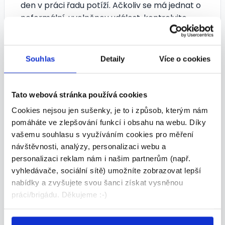
den v práci řadu potíží. Ačkoliv se má jednat o
neformální, uvolněnou událost, kontrolujte
množství požitého alkoholu. Zaměstnanci by
vás nikdy neměli vidět ve stavu opilosti,
zbytečně byste si tak do budoucna před nimi
Souhlas
Detaily
Více o cookies
snížili autoritu. Je lidské, aby se i šéf někdy opil,
neměl by to ale dělat před svými podřízenými.
Tykání a vykání
Tato webová stránka používá cookies
Na neoficiálních pracovních akcích si začnou
Cookies nejsou jen sušenky, je to i způsob, kterým nám
pracovníci často tykat, to je zcela v pořádku.
pomáháte ve zlepšování funkcí i obsahu na webu. Díky
Dejte si však pozor, abyste nenabídli nebo
vašemu souhlasu s využíváním cookies pro měření
nedovolili pod vlivem alkoholu tykání s někým,
návštěvnosti, analýzy, personalizaci webu a
s kým si nechcete tykat nadále další dny
personalizaci reklam nám i našim partnerům (např.
v práci. Bylo by opravdu nevhodné večer opile
vyhledávače, sociální sítě) umožníte zobrazovat lepší
tančit se svým podřízeným a hovořit jako staří
nabídky a zvyšujete svou šanci získat vysněnou
přátelé a další den ráno mu říci dobrý den.
práci/brigádu. Děkujeme :-)
Zjistěte neoficiální informace
Neoficiální atmosféru můžete využít také