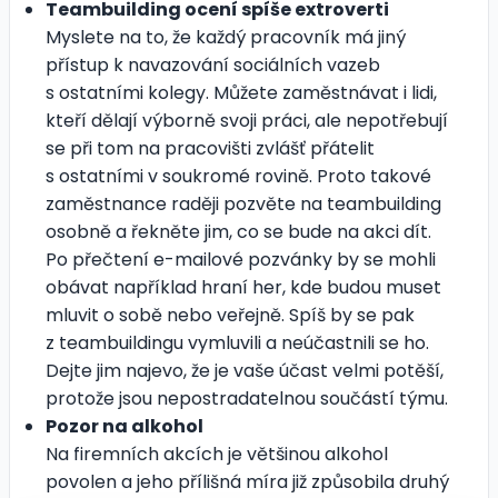
Teambuilding ocení spíše extroverti
Myslete na to, že každý pracovník má jiný
přístup k navazování sociálních vazeb
s ostatními kolegy. Můžete zaměstnávat i lidi,
kteří dělají výborně svoji práci, ale nepotřebují
se při tom na pracovišti zvlášť přátelit
s ostatními v soukromé rovině. Proto takové
zaměstnance raději pozvěte na teambuilding
osobně a řekněte jim, co se bude na akci dít.
Po přečtení e-mailové pozvánky by se mohli
obávat například hraní her, kde budou muset
mluvit o sobě nebo veřejně. Spíš by se pak
z teambuildingu vymluvili a neúčastnili se ho.
Dejte jim najevo, že je vaše účast velmi potěší,
protože jsou nepostradatelnou součástí týmu.
Pozor na alkohol
Na firemních akcích je většinou alkohol
povolen a jeho přílišná míra již způsobila druhý