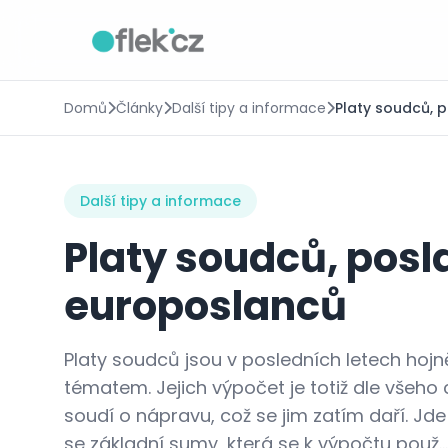
Domů
Články
Další tipy a informace
Platy soudců, 
Další tipy a informace
Platy soudců, posl
europoslanců
Platy soudců jsou v posledních letech hoj
tématem. Jejich výpočet je totiž dle všeho
soudí o nápravu, což se jim zatím daří. Jde 
se základní sumy, která se k výpočtu použ...