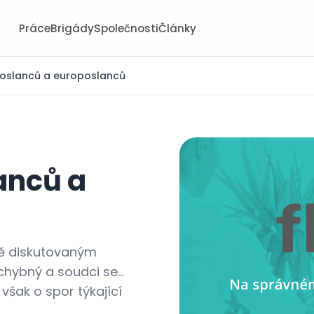
Práce
Brigády
Společnosti
Články
poslanců a europoslanců
anců a
ně diskutovaným
 chybný a soudci se…
však o spor týkající