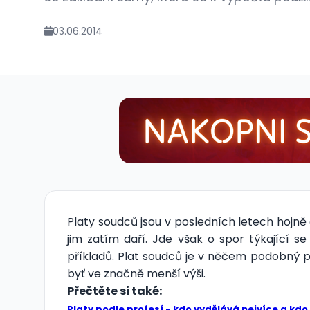
03.06.2014
Platy soudců jsou v posledních letech hojně
jim zatím daří. Jde však o spor týkající
příkladů. Plat soudců je v něčem podobný pl
byť ve značně menší výši.
Přečtěte si také:
Platy podle profesí - kdo vydělává nejvíce a kd