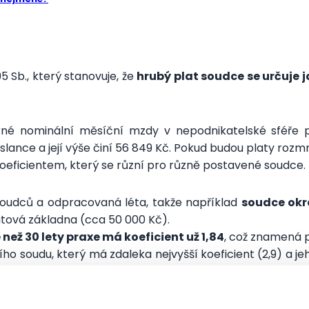
5 Sb., který stanovuje, že
hrubý plat soudce se určuje 
né nominální měsíční mzdy v nepodnikatelské sféře p
slance a její výše činí 56 849 Kč. Pokud budou platy rozmr
oeficientem, který se různí pro různě postavené soudce.
 soudců a odpracovaná léta, takže například
soudce okr
platová základna (cca 50 000 Kč).
než 30 lety praxe má koeficient už 1,84
, což znamená p
 soudu, který má zdaleka nejvyšší koeficient (2,9) a jeho
oudců je výrazně níže, kolem 70 000 Kč měsíčně. Třeba t
dy Ústavního soudu.