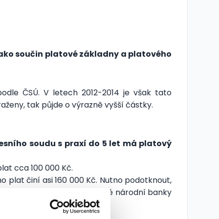
jako součin platové základny a platového
odle ČSÚ. V letech 2012-2014 je však tato
aženy, tak půjde o výrazně vyšší částky.
esního soudu s praxí do 5 let má platový
lat cca 100 000 Kč.
 plat činí asi 160 000 Kč. Nutno podotknout,
akoví nejvyšší činovníci České národní banky