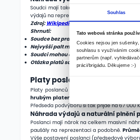
Soudci mají také nárok na náhradu výdajů,
Souhlas
výdajů na reprezentaci. Předsedové vrchních s
Zdroj:
Wikipedia
Shrnutí:
Tato webová stránka použív
Soudce bez praxe pobírá plat ve výši cca 5
Cookies nejsou jen sušenky,
Nejvyšší palt mezi českými soudci má Před
souhlasu s využíváním cooki
Soudci mohou čerpat i omezené náhrady vý
partnerům (např. vyhledávače
Otázka platů soudců je hojně diskutována
práci/brigádu. Děkujeme :-)
Platy poslanců
Platy poslanců se řídí stejnými pravidly, j
hrubým platem řadového poslance
. Vět
Předseda podvýboru si tak přijde na 67 000
Náhrada výdajů a naturální plnění 
Poslanci mají nárok na celkem masivní náhra
paušály na reprezentaci a podobně.
Průměr
Výše postavení poslanci (předsedové výborů,…