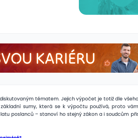
 diskutovaným tématem. Jejich výpočet je totiž dle všeh
 se základní sumy, která se k výpočtu používá, proto
atu poslanců – stanoví ho stejný zákon a i soudcům při
o nejméně?