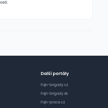
osti.
Další portály
Fajn-brigady.cz
Fajn-brigady.sk
Fajn-prace.cz