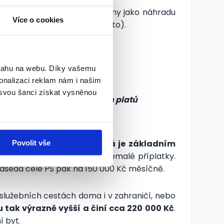
de o 5,5 % z platové základny jako náhradu
Více o cookies
(služební byt, či služební auto).
bsahu na webu. Díky vašemu
160 000 Kč
onalizaci reklam nám i našim
 svou šanci získat vysněnou
é základny a zvýšení jejich platů
adny (
Povolit vše
cca 56 000 Kč), která je základním
o výboru, za což přísluší nemalé příplatky.
dseda celé PS pak na 150 000 Kč měsíčně.
 služebních cestách doma i v zahraničí, nebo
tak výrazně vyšší a činí cca 220 000 Kč
.
í byt.