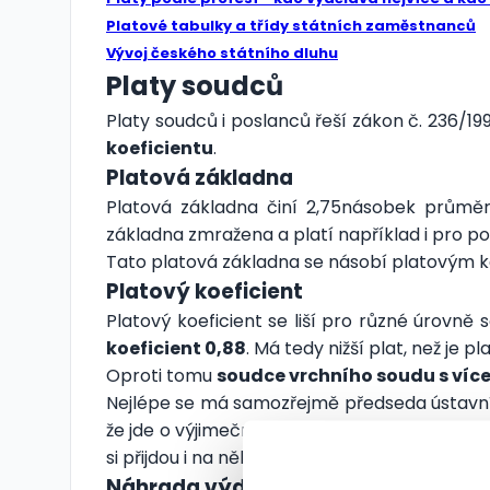
Platové tabulky a třídy státních zaměstnanců
Vývoj českého státního dluhu
Platy soudců
Platy soudců i poslanců řeší zákon č. 236/199
koeficientu
.
Platová základna
Platová základna činí 2,75násobek průměr
základna zmražena a platí například i pro po
Tato platová základna se násobí platovým k
Platový koeficient
Platový koeficient se liší pro různé úrovně
koeficient 0,88
. Má tedy nižší plat, než je 
Oproti tomu
soudce vrchního soudu s více 
Nejlépe se má samozřejmě předseda ústavního
že jde o výjimečné vysoký plat a průměr u s
si přijdou i na několikanásobek platu předse
Náhrada výdajů a naturální plnění