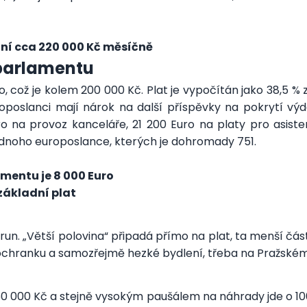
ní cca 220 000 Kč měsíčně
 parlamentu
, což je kolem 200 000 Kč. Plat je vypočítán jako 38,5 % z
oslanci mají nárok na další příspěvky na pokrytí výda
 na provoz kanceláře, 21 200 Euro na platy pro asiste
ednoho europoslance, kterých je dohromady 751.
mentu je 8 000 Euro
základní plat
orun. „Větší polovina“ připadá přímo na plat, ta menší č
 ochranku a samozřejmě hezké bydlení, třeba na Pražském
u 50 000 Kč a stejně vysokým paušálem na náhrady jde o 1