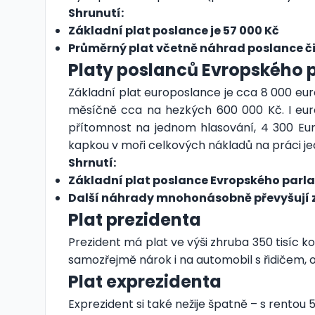
Shrunutí:
Základní plat poslance je 57 000 Kč
Průměrný plat včetně náhrad poslance či
Platy poslanců Evropského
Základní plat europoslance je cca 8 000 euro
měsíčně cca na hezkých 600 000 Kč. I europ
přítomnost na jednom hlasování, 4 300 Euro
kapkou v moři celkových nákladů na práci j
Shrnutí:
Základní plat poslance Evropského parla
Další náhrady mnohonásobně převyšují 
Plat prezidenta
Prezident má plat ve výši zhruba 350 tisíc k
samozřejmě nárok i na automobil s řidičem,
Plat exprezidenta
Exprezident si také nežije špatně – s rento