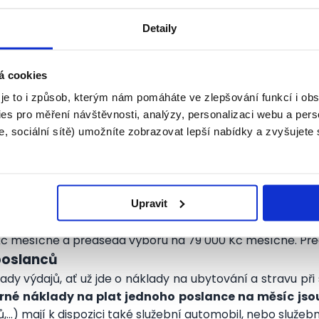
 ovšem oproti poslancům ve značně osekaném vydání. J
Detaily
oudů a někteří další mají také nárok na naturální plnění 
á cookies
0 000 Kč
 je to i způsob, kterým nám pomáháte ve zlepšování funkcí i o
seda Ústavního soudu, který si přijde měsíčně na cca 
es pro měření návštěvnosti, analýzy, personalizaci webu a pers
dajů a případně naturální plnění
, sociální sítě) umožníte zobrazovat lepší nabídky a zvyšujete
 a pravděpodobně dojde k přehodnocení výpočtu platov
ako platy soudců, tedy alespoň co se týče platové zákl
Upravit
šina poslanců však šéfuje nějakému tomu podvýboru, neb
 Kč měsíčně a předseda výboru na 79 000 Kč měsíčně. Pře
poslanců
dy výdajů, ať už jde o náklady na ubytování a stravu při
né náklady na plat jednoho poslance na měsíc jsou 
) mají k dispozici také služební automobil, nebo služebn