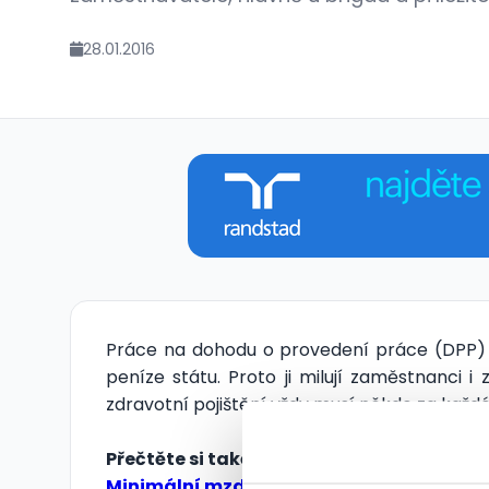
28.01.2016
Práce na dohodu o provedení práce (DPP) m
peníze státu. Proto ji milují zaměstnanci i
zdravotní pojištění vždy musí někdo za každé
Přečtěte si také:
Minimální mzda 2016