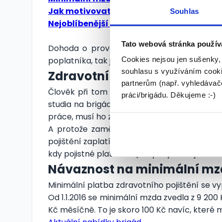
Jak motivovat zaměstnance
Souhlas
Nejoblíbenější zaměstnanecké benefity
Tato webová stránka použív
Dohoda o provedení práce je velmi specif
Cookies nejsou jen sušenky,
poplatníka, tak ji můžete uplatnit a neodvád
souhlasu s využíváním cooki
Zdravotní pojištění vždy
partnerům (např. vyhledávače
Člověk při tom ale nesmí zapomínat, že al
práci/brigádu. Děkujeme :-)
studia na brigády, stáže a praxe může nasta
práce, musí ho za vás uhradit zaměstnavatel,
A protože zaměstnavatel na DPP do 10 000
pojištění zaplatíte sami. Toto se ale týká p
kdy pojistné platí stát (ale přivýdělek je v
Návaznost na minimální m
Minimální platba zdravotního pojištění se v
Od 1.1.2016 se minimální mzda zvedla z 9 200
Kč měsíčně. To je skoro 100 Kč navíc, které 