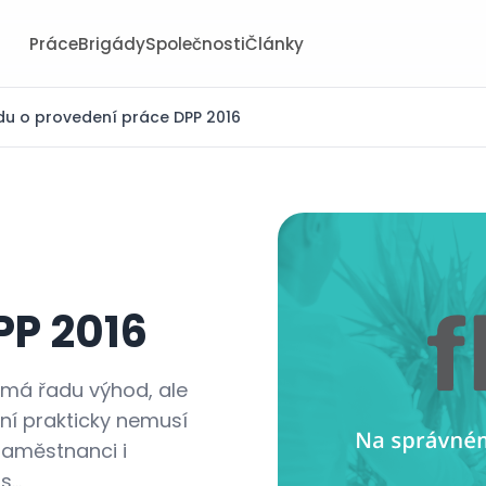
Práce
Brigády
Společnosti
Články
u o provedení práce DPP 2016
PP 2016
 má řadu výhod, ale
 ní prakticky nemusí
 zaměstnanci i
...