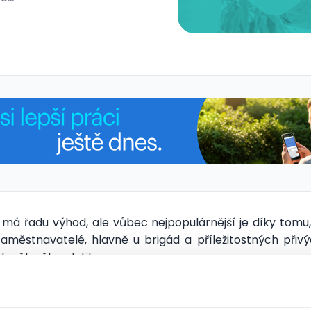
á řadu výhod, ale vůbec nejpopulárnější je díky tomu,
 zaměstnavatelé, hlavně u brigád a příležitostných při
ho člověka platit…