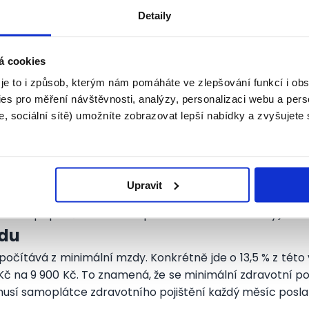
Detaily
á cookies
ická. Až do 10 000 Kč měsíčně se z ní odvádí pouze 15
 je to i způsob, kterým nám pomáháte ve zlepšování funkcí i o
ět nic) z příjmu, takže je výhodná pro zaměstnance i zam
es pro měření návštěvnosti, analýzy, personalizaci webu a pers
, sociální sítě) umožníte zobrazovat lepší nabídky a zvyšujete
espoň minimální zdravotní pojištění musí pojišťovna ka
t problém. S koncem studia totiž přestává pojištění plati
 nebo si ho musíte platit sami.
 Kč za vás neodvede nic, nastává problém. Problém, kt
Upravit
ouze osob, které nemají jiný příjem, ze kterého by bylo ZP
 takovém případě omezen na polovinu minimální mzdy).
zdu
ypočítává z minimální mzdy. Konkrétně jde o 13,5 % z této
 Kč na 9 900 Kč. To znamená, že se minimální zdravotní poj
musí samoplátce zdravotního pojištění každý měsíc poslat