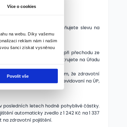
Více o cookies
% daň (pokud jinde neuplatňujete slevu na
bsahu na webu. Díky vašemu
ěstnavatele.
onalizaci reklam nám i našim
 svou šanci získat vysněnou
ždý měsíc obdržet. Zejména při přechodu ze
t stát, a pokud se nezaregistrujete na Úřadu
erý musíte vyřešit sami tím, že zdravotní
Povolit vše
 odváděno, nebo třeba nejsou evidovaní na ÚP,
 v posledních letech hodně pohyblivé částky.
ištění automaticky zvedlo z 1 242 Kč na 1 337
 na zdravotní pojištění.