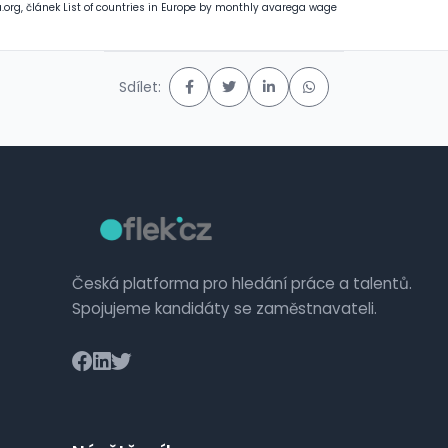
a.org, článek List of countries in Europe by monthly avarega wage
Sdílet:
Česká platforma pro hledání práce a talentů.
Spojujeme kandidáty se zaměstnavateli.