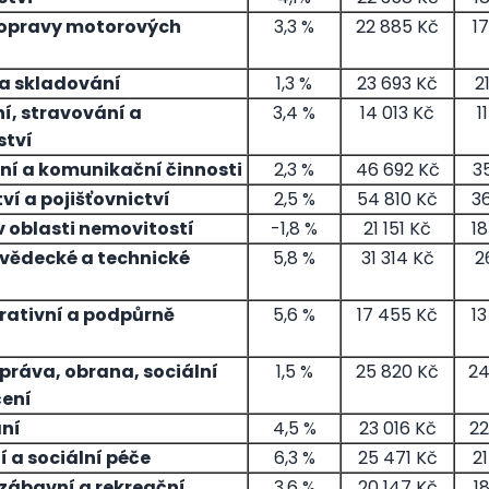
opravy motorových
3,3 %
22 885 Kč
1
a skladování
1,3 %
23 693 Kč
2
í, stravování a
3,4 %
14 013 Kč
1
ství
ní a komunikační činnosti
2,3 %
46 692 Kč
3
ví a pojišťovnictví
2,5 %
54 810 Kč
36
v oblasti nemovitostí
-1,8 %
21 151 Kč
18
 vědecké a technické
5,8 %
31 314 Kč
2
rativní a podpůrně
5,6 %
17 455 Kč
13
práva, obrana, sociální
1,5 %
25 820 Kč
24
ení
ní
4,5 %
23 016 Kč
22
 a sociální péče
6,3 %
25 471 Kč
2
 zábavní a rekreační
3,6 %
20 147 Kč
1