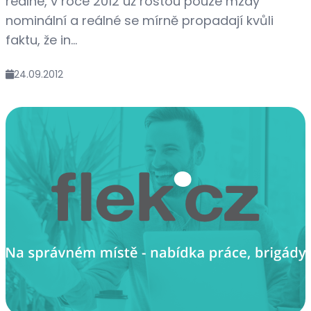
reálné, v roce 2012 už rostou pouze mzdy
nominální a reálné se mírně propadají kvůli
faktu, že in...
24.09.2012