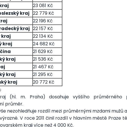
kraj
23 081 Kč
slezský kraj
22 779 Kč
raj
22 196 Kč
radecký kraj
22 157 Kč
 kraj
22 134 Kč
 kraj
24 682 Kč
očina
21 629 Kč
ý kraj
21 536 Kč
raj
21 467 Kč
ký kraj
21 295 Kč
ký kraj
20 772 Kč
Ú
kraj (hl. m. Praha) dosahuje vyššího průměrného p
ní průměr.
ýše nezohledňuje rozdíl mezi průměrnými mzdami mužů a 
 výrazné. V roce 2011 činil rozdíl v hlavním městě Praze 
lovarském kraji více než 4 000 Kč.