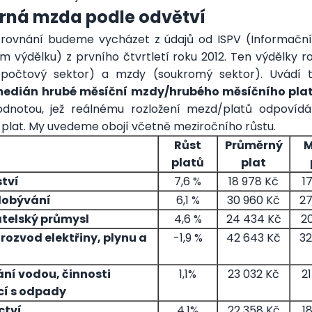
rná mzda podle odvětví
rovnání budeme vycházet z údajů od ISPV (Informačn
 výdělku) z prvního čtvrtletí roku 2012. Ten výdělky ro
zpočtový sektor) a mzdy (soukromý sektor). Uvádí 
edián hrubé měsíční mzdy/hrubého měsíčního pla
odnotou, jež reálnému rozložení mezd/platů odpovídá
plat. My uvedeme obojí včetně meziročního růstu.
Růst
Průměrný
M
platů
plat
tví
7,6 %
18 978 Kč
1
dobývání
6,1 %
30 960 Kč
27
telský průmysl
4,6 %
24 434 Kč
2
rozvod elektřiny, plynu a
-1,9 %
42 643 Kč
32
ní vodou, činnosti
1,1%
23 032 Kč
2
cí s odpady
ctví
4,1%
22 358 Kč
1