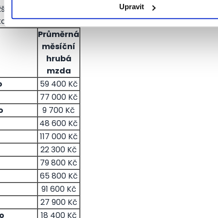
Upravit
ižší. Pro jednoduchost všechny převádíme v tabulce vš
oruny podle aktuálních měnových kurzů (24.9.2012).
Průměrná
měsíční
hrubá
mzda
o
59 400 Kč
77 000 Kč
o
9 700 Kč
48 600 Kč
117 000 Kč
22 300 Kč
79 800 Kč
65 800 Kč
91 600 Kč
27 900 Kč
o
18 400 Kč