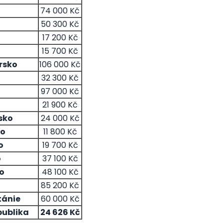
74 000 Kč
50 300 Kč
17 200 Kč
15 700 Kč
rsko
106 000 Kč
32 300 Kč
97 000 Kč
21 900 Kč
sko
24 000 Kč
o
11 800 Kč
o
19 700 Kč
o
37 100 Kč
o
48 100 Kč
85 200 Kč
tánie
60 000 Kč
publika
24 626 Kč