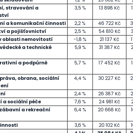
í, stravování a
3,5 %
13 898 Kč
ství
ní a komunikační činnosti
2,2 %
46 722 Kč
3
ví a pojišťovnictví
2,5 %
54 810 Kč
v oblasti nemovitostí
-1,8 %
21 137 Kč
 vědecké a technické
5,9 %
31 387 Kč
rativní a podpůrně
5,7 %
17 452 Kč
práva, obrana, sociální
4,4 %
30 227 Kč
2
ení
ní
2,4 %
26 387 Kč
2
 a sociální péče
7,6 %
24 981 Kč
 zábavní a rekreační
6,4 %
20 668 Kč
innosti
3,6 %
20 102 Kč