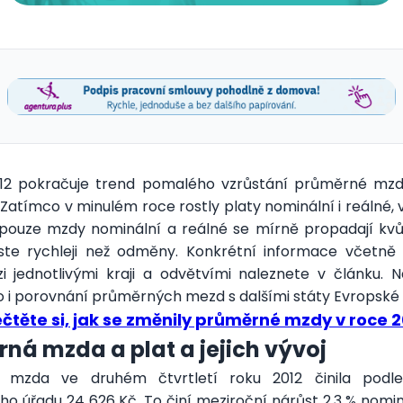
12 pokračuje trend pomalého vzrůstání průměrné mz
 Zatímco v minulém roce rostly platy nominální i reálné, 
 pouze mzdy nominální a reálné se mírně propadají kvůli
oste rychleji než odměny. Konkrétní informace včetně
 jednotlivými kraji a odvětvími naleznete v článku. N
 i porovnání průměrných mezd s dalšími státy Evropské 
čtěte si, jak se změnily průměrné mzdy v roce 
ná mzda a plat a jejich vývoj
 mzda ve druhém čtvrtletí roku 2012 činila podl
ého úřadu 24 626 Kč. To činí meziroční nárůst 2,3 % nomi