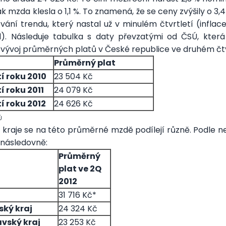
k mzda klesla o 1,1 %. To znamená, že se ceny zvýšily o 3,4
ání trendu, který nastal už v minulém čtvrtletí (inflac
). Následuje tabulka s daty převzatými od ČSÚ, která
vývoj průměrných platů v České republice ve druhém čtv
Průměrný plat
tí roku 2010
23 504 Kč
tí roku 2011
24 079 Kč
tí roku 2012
24 626 Kč
Ú
 kraje se na této průměrné mzdě podílejí různě. Podle n
 následovně:
Průměrný
plat ve 2Q
2012
31 716 Kč*
ský kraj
24 324 Kč
vský kraj
23 253 Kč