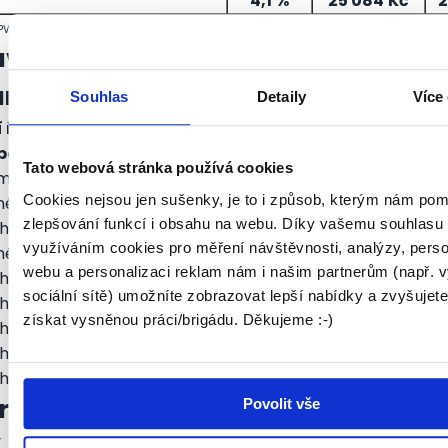
4,1 %
25 084
Kč
2
SPV pro 1Q 2012
vá, finančně nevděčná a prestižní
ní a jejich (průměrné) ohodnocení:
Souhlas
Detaily
Více
 ředitel:
600 % průměrného platu.
Advokát:
300 % prů
pečnostní ředitel:
210 % průměrného platu.
Softwarový 
Tato webová stránka používá cookies
měrného platu.
Art director:
185 % průměrného platu.
Pr
Cookies nejsou jen sušenky, je to i způsob, kterým nám po
ého platu.
Daňový poradce:
165 % průměrného platu.
L
zlepšování funkcí i obsahu na webu. Díky vašemu souhlasu
o platu.
Šéfredaktor:
150 % průměrného platu.
Progra
využíváním cookies pro měření návštěvnosti, analýzy, perso
ého platu.
Veterinář:
101 % průměrného platu.
Psycholo
webu a personalizaci reklam nám i našim partnerům (např. 
o platu.
Novinář:
97 % průměrného platu.
Řidič kamion
sociální sítě) umožníte zobrazovat lepší nabídky a zvyšujet
o platu.
Učitel ZŠ:
87 % průměrného platu.
Instalatér:
8
získat vysněnou práci/brigádu. Děkujeme :-)
o platu.
Fyzioterapeut:
78 % průměrného platu.
Barma
o platu.
Cukrář:
59 % průměrného platu.
Květinář:
50 
o platu.
Uklízečka:
47 % průměrného platu.
né mzdy v ČR a v EU
Povolit vše
y Evropské unie patří průměrná měsíční mzda v České