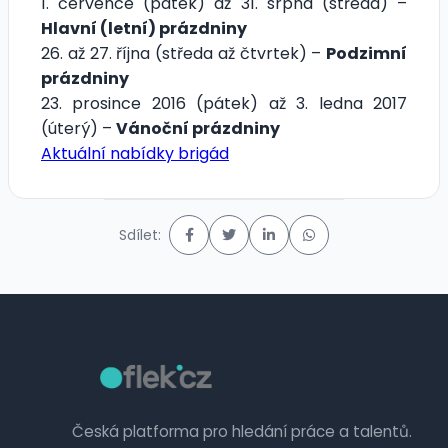
1. července (pátek) až 31. srpna (středa) –
Hlavní (letní) prázdniny
26. až 27. října (středa až čtvrtek) –
Podzimní
prázdniny
23. prosince 2016 (pátek) až 3. ledna 2017
(úterý) –
Vánoční prázdniny
Aktuální nabídky brigád
Sdílet:
Česká platforma pro hledání práce a talentů.