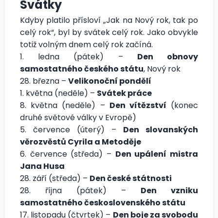
Svátky
Kdyby platilo přísloví „Jak na Nový rok, tak po
celý rok“, byl by svátek celý rok. Jako obvykle
totiž volným dnem celý rok začíná.
1. ledna (pátek) –
Den obnovy
samostatného českého státu
, Nový rok
28. března –
Velikonoční pondělí
1. května (neděle) –
Svátek práce
8. května (neděle) –
Den vítězství
(konec
druhé světové války v Evropě)
5. července (úterý) –
Den slovanských
věrozvěstů Cyrila a Metoděje
6. července (středa) –
Den upálení mistra
Jana Husa
28. září (středa) –
Den české státnosti
28. října (pátek) –
Den vzniku
samostatného československého státu
17. listopadu (čtvrtek) –
Den boje za svobodu