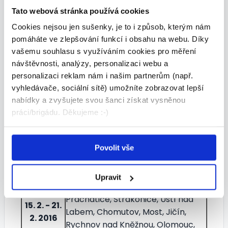
29. ledna (pátek) –
Pololetní prázdniny
Tato webová stránka používá cookies
Cookies nejsou jen sušenky, je to i způsob, kterým nám
Jarní prázdniny dle okresů
pomáháte ve zlepšování funkcí i obsahu na webu. Díky
Kdy
Okresy a pražské obvody
vašemu souhlasu s využíváním cookies pro měření
Kroměříž, Uherské Hradiště, Vsetín,
návštěvnosti, analýzy, personalizaci webu a
Zlín, Praha-východ, Praha-západ,
1. 2. - 7. 2.
personalizaci reklam nám i našim partnerům (např.
Mělník, Rakovník, Plzeň-město,
2016
vyhledávače, sociální sítě) umožníte zobrazovat lepší
Plzeň-sever, Plzeň-jih, Hradec
nabídky a zvyšujete svou šanci získat vysněnou
Králové, Teplice, Nový Jičín
práci/brigádu. Děkujeme :-)
Česká Lípa, Jablonec nad Nisou,
Liberec, Semily, Havlíčkův Brod,
8. 2. - 14.
Jihlava, Pelhřimov, Třebíč, Žďár
Povolit vše
2. 2016
nad Sázavou, Kladno, Kolín, Kutná
Hora, Písek, Náchod, Bruntál
Upravit
Mladá Boleslav, Příbram, Tábor,
Prachatice, Strakonice, Ústí nad
15. 2. - 21.
Labem, Chomutov, Most, Jičín,
2. 2016
Rychnov nad Kněžnou, Olomouc,