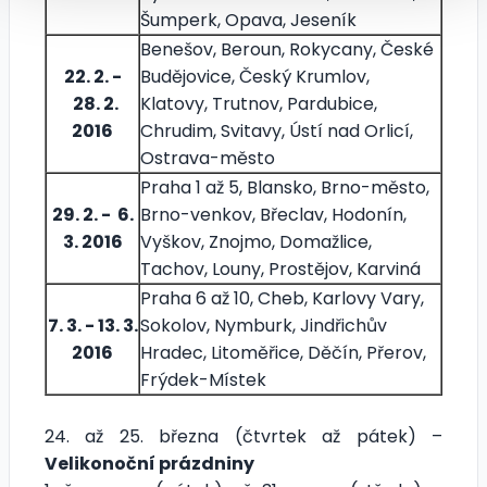
Šumperk, Opava, Jeseník
Benešov, Beroun, Rokycany, České
22. 2. -
Budějovice, Český Krumlov,
28. 2.
Klatovy, Trutnov, Pardubice,
2016
Chrudim, Svitavy, Ústí nad Orlicí,
Ostrava-město
Praha 1 až 5, Blansko, Brno-město,
29. 2. - 6.
Brno-venkov, Břeclav, Hodonín,
3. 2016
Vyškov, Znojmo, Domažlice,
Tachov, Louny, Prostějov, Karviná
Praha 6 až 10, Cheb, Karlovy Vary,
7. 3. - 13. 3.
Sokolov, Nymburk, Jindřichův
2016
Hradec, Litoměřice, Děčín, Přerov,
Frýdek-Místek
24. až 25. března (čtvrtek až pátek) –
Velikonoční prázdniny