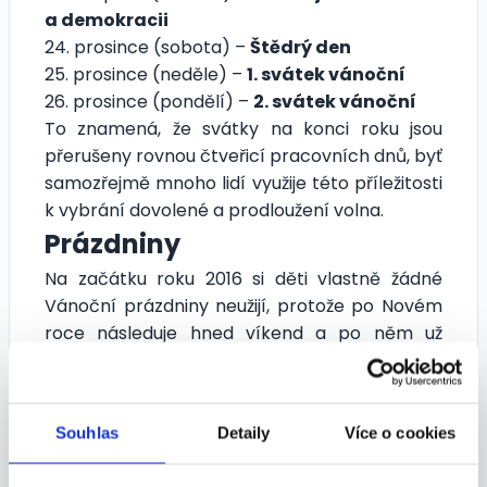
a demokracii
24. prosince (sobota) –
Štědrý den
25. prosince (neděle) –
1. svátek vánoční
26. prosince (pondělí) –
2. svátek vánoční
To znamená, že svátky na konci roku jsou
přerušeny rovnou čtveřicí pracovních dnů, byť
samozřejmě mnoho lidí využije této příležitosti
k vybrání dovolené a prodloužení volna.
Prázdniny
Na začátku roku 2016 si děti vlastně žádné
Vánoční prázdniny neužijí, protože po Novém
roce následuje hned víkend a po něm už
samozřejmě škola. To znamená pouze 12 dnů
volna na přelomu let 2015 a 2016, přičemž o rok
dříve to bylo výrazně více, konkrétně 16 dnů.
Souhlas
Detaily
Více o cookies
23. prosince 2015 (středa) až 3. ledna 2016
(neděle)
– Vánoční prázdniny