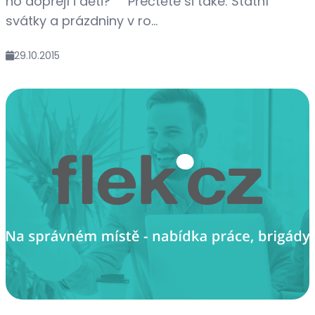
ho dopřejí i děti? Přečtěte si také: Státní
svátky a prázdniny v ro...
29.10.2015