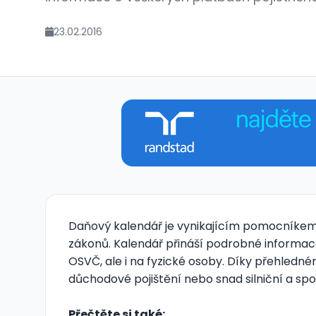
23.02.2016
Daňový kalendář je vynikajícím pomocníkem, 
zákonů. Kalendář přináší podrobné informace
OSVČ, ale i na fyzické osoby. Díky přehled
důchodové pojištění nebo snad silniční a sp
Přečtěte si také: