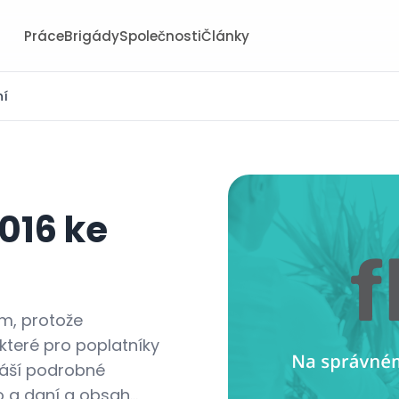
Práce
Brigády
Společnosti
Články
ní
016 ke
m, protože
které pro poplatníky
náší podrobné
a daní a obsah...