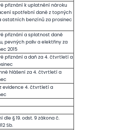
é přiznání k uplatnění nároku
ácení spotřební daně z topných
 a ostatních benzínů za prosinec
é přiznání a splatnost daně
u, pevných paliv a elektřiny za
nec 2015
 přiznání a daň za 4. čtvrtletí a
osinec
né hlášení za 4. čtvrtletí a
nec
z evidence 4. čtvrtletí a
nec
í dle § 19. odst. 9 zákona č.
12 Sb.