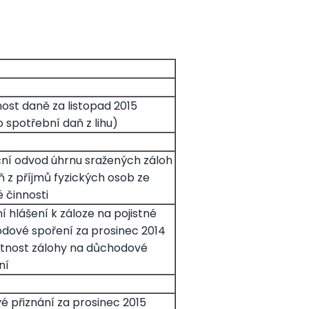
nost daně za listopad 2015
 spotřební daň z lihu)
ní odvod úhrnu sražených záloh
ň z příjmů fyzických osob ze
é činnosti
 hlášení k záloze na pojistné
dové spoření za prosinec 2014
atnost zálohy na důchodové
ní
é přiznání za prosinec 2015