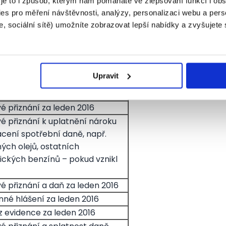
 je to i způsob, kterým nám pomáháte ve zlepšování funkcí i o
es pro měření návštěvnosti, analýzy, personalizaci webu a pers
ní odvod úhrnu sražených záloh
, sociální sítě) umožníte zobrazovat lepší nabídky a zvyšujete
ň z příjmů fyzických osob ze
é činnosti
nost daně za prosinec 2015
Upravit
e spotřební daň z lihu)
é přiznání za leden 2016
é přiznání k uplatnění nároku
ácení spotřební daně, např.
ných olejů, ostatních
ických benzínů – pokud vznikl
é přiznání a daň za leden 2016
nné hlášení za leden 2016
 z evidence za leden 2016