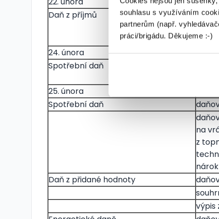
22. února
Cookies nejsou jen sušenky,
souhlasu s využíváním cooki
Daň z příjmů
měsíč
partnerům (např. vyhledávače
na da
práci/brigádu. Děkujeme :-)
závisl
24. února
Spotřební daň
splat
(pouz
25. února
Spotřební daň
daňov
daňov
na vr
z top
techn
nárok
Daň z přidané hodnoty
daňov
souhr
výpis