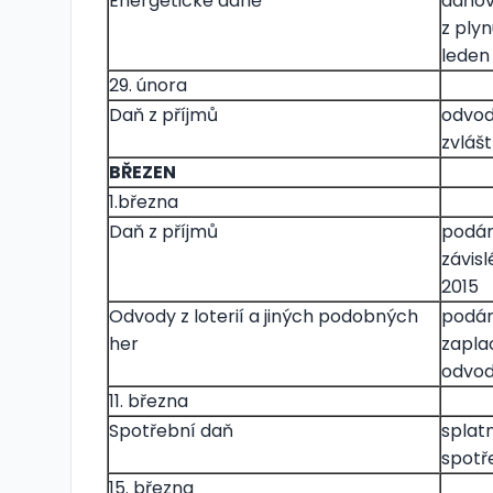
Energetické daně
daňov
z plyn
leden
29. února
Daň z příjmů
odvod
zvláš
BŘEZEN
1.března
Daň z příjmů
podán
závis
2015
Odvody z loterií a jiných podobných
podání
her
zapla
odvod
11. března
Spotřební daň
splat
spotře
15. března