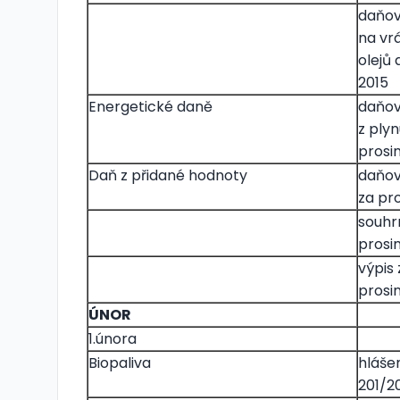
daňov
na vr
olejů
2015
Energetické daně
daňov
z plyn
prosi
Daň z přidané hodnoty
daňové
za pr
souhrn
prosi
výpis 
prosi
ÚNOR
1.února
Biopaliva
hlášen
201/20