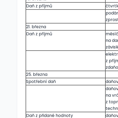
Daň z příjmů
čtvrt
podán
zpros
21. března
Daň z příjmů
měsíč
na da
závisl
elekt
z příj
zdaňo
25. března
Spotřební daň
daňov
daňov
na vr
z top
techn
Daň z přidané hodnoty
daňov