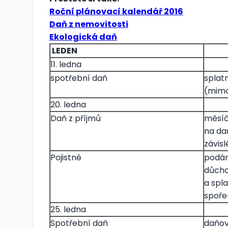
Roční plánovací kalendář 2016
Daň z nemovitosti
Ekologická daň
LEDEN
11. ledna
spotřební daň
splat
(mimo
20. ledna
Daň z příjmů
měsíč
na da
závisl
Pojistné
podání
důcho
a spl
spoře
25. ledna
Spotřební daň
daňov