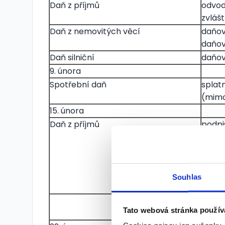
Daň z příjmů
odvod
zvláš
Daň z nemovitých věcí
daňov
daňov
Daň silniční
daňov
9. února
Spotřební daň
splat
(mimo
15. února
Daň z příjmů
podpi
z příj
činno
podpi
záloh
Souhlas
za ob
podán
Tato webová stránka použív
zúčto