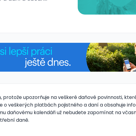
protože upozorňuje na veškeré daňové povinnosti, které
 o veškerých platbách pojistného a daní a obsahuje info
nému daňovému kalendáři už nebudete zapomínat na včasné
otřební daně.