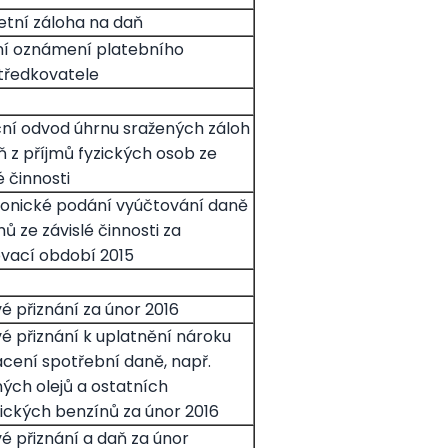
letní záloha na daň
í oznámení platebního
tředkovatele
ní odvod úhrnu sražených záloh
ň z příjmů fyzických osob ze
é činnosti
ronické podání vyúčtování daně
mů ze závislé činnosti za
vací období 2015
é přiznání za únor 2016
é přiznání k uplatnění nároku
ácení spotřební daně, např.
ných olejů a ostatních
ických benzínů za únor 2016
é přiznání a daň za únor