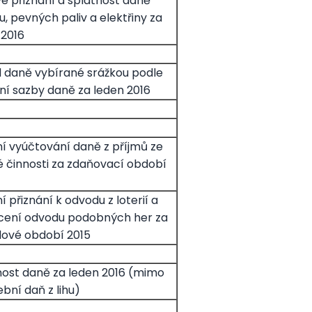
é přiznání a splatnost daně
u, pevných paliv a elektřiny za
 2016
 daně vybírané srážkou podle
tní sazby daně za leden 2016
í vyúčtování daně z příjmů ze
lé činnosti za zdaňovací období
 přiznání k odvodu z loterií a
cení odvodu podobných her za
ové období 2015
nost daně za leden 2016 (mimo
bní daň z lihu)