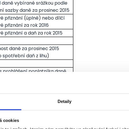
 daně vybírané srážkou podle
tní sazby daně za prosinec 2015
é přiznání (úplné) nebo dílčí
é přiznání za rok 2016
é přiznání a daň za rok 2015
nost daně za prosinec 2015
 spotřební daň z lihu)
s prohlášení poplatníka daně
mů fyzických osob ze závislé
sti na zdaňovací období 2016 a
s k provedení ročního zúčtování
 na daň a daňového zvýhodnění
Detaily
dobí 2015
í žádosti o provedení ročního
á cookies
vání správci daně