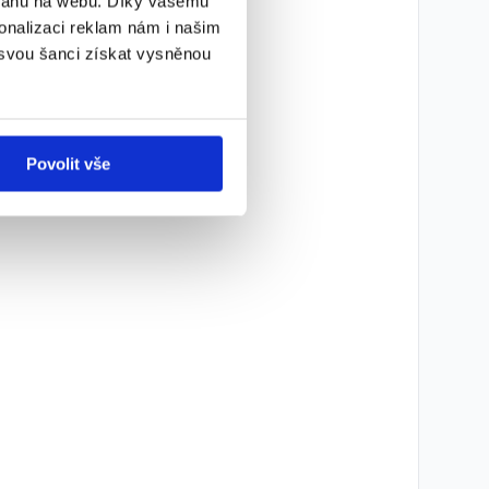
bsahu na webu. Díky vašemu
onalizaci reklam nám i našim
 svou šanci získat vysněnou
Povolit vše