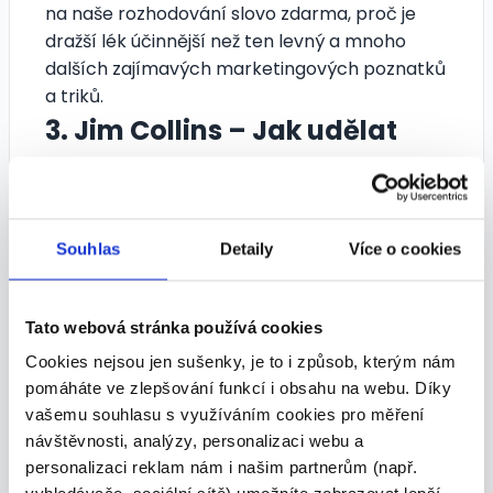
na naše rozhodování slovo zdarma, proč je
dražší lék účinnější než ten levný a mnoho
dalších zajímavých marketingových poznatků
a triků.
3. Jim Collins – Jak udělat
z dobré firmy skvělou?
Jim Collins a jeho výzkumný tým se zaměřili na
firmy, kterým se začalo dařit a začali podávat
Souhlas
Detaily
Více o cookies
nadstandartní výkony, které si konstantně
udrželi nejméně patnáct let. V čem byly tyto
firmy jiné od konkurence? A jaká je určující
Tato webová stránka používá cookies
vlastnost, která udělá z dobré firmy skvělou?
Cookies nejsou jen sušenky, je to i způsob, kterým nám
Jaký typ vůdce je k tomu potřeba? Na tyto
pomáháte ve zlepšování funkcí i obsahu na webu. Díky
otázky se snaží autor odpovědět a přichází na
vašemu souhlasu s využíváním cookies pro měření
mnohá šokující zjištění, která jsou zcela
návštěvnosti, analýzy, personalizaci webu a
v rozporu s naší moderní manažerskou
personalizaci reklam nám i našim partnerům (např.
kulturou.