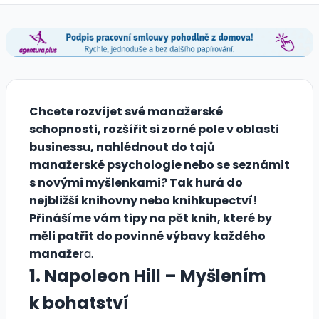
Chcete rozvíjet své manažerské
schopnosti, rozšířit si zorné pole v oblasti
businessu, nahlédnout do tajů
manažerské psychologie nebo se seznámit
s novými myšlenkami? Tak hurá do
nejbližší knihovny nebo knihkupectví!
Přinášíme vám tipy na pět knih, které by
měli patřit do povinné výbavy každého
manaže
ra.
1. Napoleon Hill – Myšlením
k bohatství