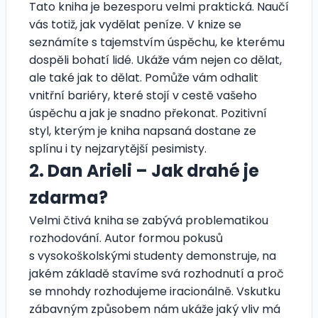
Tato kniha je bezesporu velmi praktická. Naučí
vás totiž, jak vydělat peníze. V knize se
seznámíte s tajemstvím úspěchu, ke kterému
dospěli bohatí lidé. Ukáže vám nejen co dělat,
ale také jak to dělat. Pomůže vám odhalit
vnitřní bariéry, které stojí v cestě vašeho
úspěchu a jak je snadno překonat. Pozitivní
styl, kterým je kniha napsaná dostane ze
splínu i ty nejzarytější pesimisty.
2. Dan Arieli – Jak drahé je
zdarma?
Velmi čtivá kniha se zabývá problematikou
rozhodování. Autor formou pokusů
s vysokoškolskými studenty demonstruje, na
jakém základě stavíme svá rozhodnutí a proč
se mnohdy rozhodujeme iracionálně. Vskutku
zábavným způsobem nám ukáže jaký vliv má