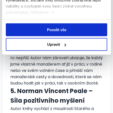
vyhledávače, sociální sítě) umožníte zobrazovat lepší
4. Kenneth Blanchard,
nabídky a zvyšujete svou šanci získat vysněnou
práci/brigádu. Děkujeme :-)
Spencer Johnson - Minutový
manažer
Povolit vše
Kniha Minutový manažer vás naučí jak být
správným manažerem. Ukáže vám jak se stát
Upravit
přirozenou autoritou a výkonným manažerem,
který má rád lidi a lidi mají rádi jeho. Kdo by si
to nepřál. Autor nám zároveň ukazuje, že každý
jsme vlastně manažerem ať již v práci, v rodině
nebo ve svém volném čase a přináší nám
manažerské cesty a dovednosti, které se nám
budou hodit jak v práci, tak v osobním životě.
5. Norman Vincent Peale –
Síla pozitivního myšlení
Autor knihy vychází z moudrosti Starého a