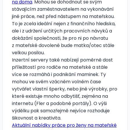
na doma
. Mohou se dohodnout se svým
stávajícím zaměstnavatelem na vykonávání
jiné práce, než před nástupem na mateřskou.
To je zcela ideální nejen z finančního hlediska,
ale i z udržení určitých pracovních návyků a
dokázání společnosti, že pro ni po návratu
z mateřské dovolené bude matka/otec stále
velkou posilou.
Inzertní servery také nabízejí poměrně dost
příležitostí pro rodiče na mateřské a stále
více se rozmáhá i podnikání maminek. Ty
mohou ve svém vzácném volném čase
vytvářet vlastní šperky, nebo jiné výrobky, pro
které existuje mnoho odbytišť, zejména na
internetu (Fler a podobné portály). O výši
výdělku pak samozřejmě nejvíce rozhoduje
šikovnost a kreativita.
Aktuální nabídky práce pro ženy na mateřské