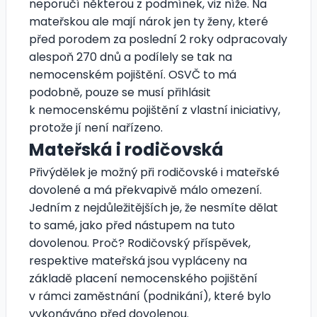
neporučí některou z podmínek, viz níže. Na
mateřskou ale mají nárok jen ty ženy, které
před porodem za poslední 2 roky odpracovaly
alespoň 270 dnů a podílely se tak na
nemocenském pojištění. OSVČ to má
podobně, pouze se musí přihlásit
k nemocenskému pojištění z vlastní iniciativy,
protože jí není nařízeno.
Mateřská i rodičovská
Přivýdělek je možný při rodičovské i mateřské
dovolené a má překvapivě málo omezení.
Jedním z nejdůležitějších je, že nesmíte dělat
to samé, jako před nástupem na tuto
dovolenou. Proč? Rodičovský příspěvek,
respektive mateřská jsou vypláceny na
základě placení nemocenského pojištění
v rámci zaměstnání (podnikání), které bylo
vykonáváno před dovolenou.