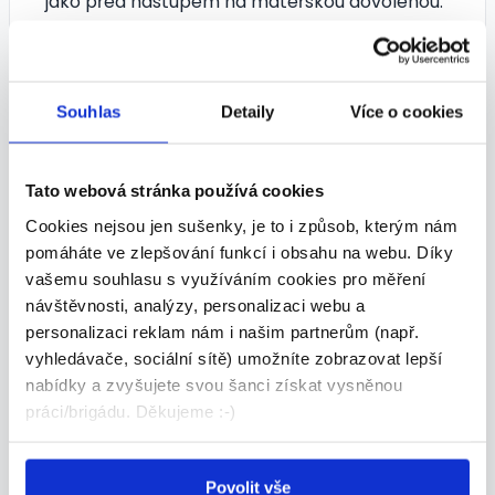
jako před nástupem na mateřskou dovolenou.
Výše přivýdělku není omezena.
Práce je umožněna až po 6 týdnech od
porodu.
Nárok na mateřskou nevzniká automaticky,
Souhlas
Detaily
Více o cookies
ale je třeba se podílet na nemocenském
pojištění alespoň 270 dnů za poslední 2 roky,
Tato webová stránka používá cookies
respektive 180 dnů za poslední rok v případě
OSVČ
Cookies nejsou jen sušenky, je to i způsob, kterým nám
Přivýdělek pro OSVČ
pomáháte ve zlepšování funkcí i obsahu na webu. Díky
vašemu souhlasu s využíváním cookies pro měření
Pokud byla osoba na mateřské, či rodičovské
návštěvnosti, analýzy, personalizaci webu a
dovolené OSVČ, může si opět přivydělávat, ale
personalizaci reklam nám i našim partnerům (např.
nikoliv jako OSVČ
osobně
. Co to znamená?
vyhledávače, sociální sítě) umožníte zobrazovat lepší
Pokud matka vykonávala výdělečnou činnost
nabídky a zvyšujete svou šanci získat vysněnou
jako OSVČ, nesmí v tom pokračovat, jinak jí
práci/brigádu. Děkujeme :-)
bude příspěvek v mateřství i rodičovský
odebrán. Pokud ale příjem OSVČ plyne ze
zaměstnanců, ti samozřejmě dále mohou
Povolit vše