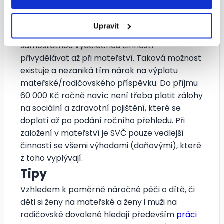
pracovat a výplata příspěvků tím omezena
není.
Upravit
Trochu jiné to je pro osoby, které si rozhodly
samostatnou výdělečnou činností
přivydělávat až při mateřství. Taková možnost
existuje a nezaniká tím nárok na výplatu
mateřské/rodičovského příspěvku. Do příjmu
60 000 Kč ročně navíc není třeba platit zálohy
na sociální a zdravotní pojištění, které se
doplatí až po podání ročního přehledu. Při
založení v mateřství je SVČ pouze vedlejší
činností se všemi výhodami (daňovými), které
z toho vyplývají.
Tipy
Vzhledem k poměrně náročné péči o dítě, či
děti si ženy na mateřské a ženy i muži na
rodičovské dovolené hledají především
práci