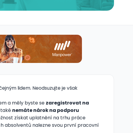
čejným lidem. Neodsuzujte je však
tem a měly byste se
zaregistrovat na
e také
nemáte nárok na podporu
ožnost získat uplatnění na trhu práce
ých absolventů nalezne svou první pracovní