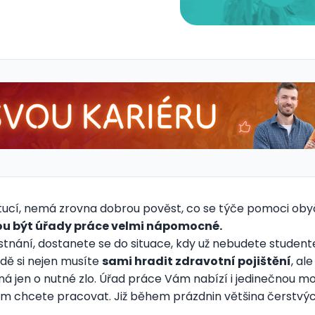
titucí, nemá zrovna dobrou pověst, co se týče pomoci oby
ou být úřady práce velmi nápomocné.
tnání, dostanete se do situace, kdy už nebudete studen
dě si nejen musíte
sami hradit zdravotní pojištění
, al
ná jen o nutné zlo. Úřad práce Vám nabízí i jedinečnou m
erém chcete pracovat. Již během prázdnin většina čerstv