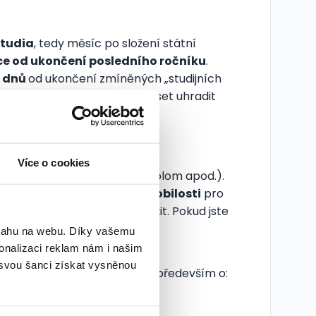
studia
, tedy měsíc po složení státní
e od ukončení posledního ročníku
.
í dnů
od ukončení zmíněných „studijních
í na úřad práce a budete muset uhradit
Více o cookies
(výuční list, vysokoškolský diplom apod.).
vrzení o zdravotní nezpůsobilosti
pro
bilosti) na úřad práce doložit. Pokud jste
vý list) a
doklad o příjmu
.
bsahu na webu. Díky vašemu
onalizaci reklam nám i našim
 svou šanci získat vysněnou
hodnění a možností. Jedná se především o: