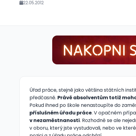
22.05.2012
Úřad práce, stejně jako většina státních ins
předčasně.
Právě absolventům totiž moh
Pokud ihned po škole nenastoupíte do zaměs
příslušném úřadu práce
. V opačném přípa
v nezaměstnanosti
. Rozhodně se ale nejed
v oboru, který jste vystudovali, nebo ve kt
pozici a z úřadu práce odchází.