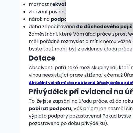
možnost
rekvalifikace
, pokud nemůžete na
zbavení povinnosti
platit zdravotní pojišt
nárok na
podporu v nezaměstnanosti
(při
doba započítávaná
do důchodového pojiš
Zaměstnání, které Vám úřad práce zprostře
měli pořádně rozmyslet a mít k němu vážné
byste totiž mohli být z evidence úřadu práce 
Dotace
Absolventi patří také mezi skupiny lidí, kteř
vinou neexistující praxe ztíženo, k čemuž Úřad
Aktuální volná místa nabízená úřady práce zde
Přivýdělek při evidenci na 
To, že jste zapsáni na úřadu práce, až do rok
pobírat podporu
, Váš příjem jen nesměl čin
výplata podpory pozastavena! Pokud byste t
pozastavena po dobu přivýdělku).