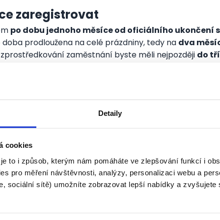
áce zaregistrovat
tem
po dobu jednoho měsíce od oficiálního ukončení 
o doba prodloužena na celé prázdniny, tedy na
dva měsíc
o zprostředkování zaměstnání byste měli nejpozději
do tř
otiž vznikne prodleva mezi ukončením studia a registrac
Detaily
platný občanský průkaz
a
doklad o ukončení studia
my, stavte se předem u svého lékaře a požádejte ho o
pot
á cookies
e třeba při první návštěvě (nebo po vzniku takové nezpůso
 ještě
potvrzení o předchozích zaměstnáních
(zápočto
 je to i způsob, kterým nám pomáháte ve zlepšování funkcí i o
adu práce?
es pro měření návštěvnosti, analýzy, personalizaci webu a pers
, sociální sítě) umožníte zobrazovat lepší nabídky a zvyšujete
získají zařazením do evidence úřadu práce celou řadu zvý
 informací a poradenství
 postižené