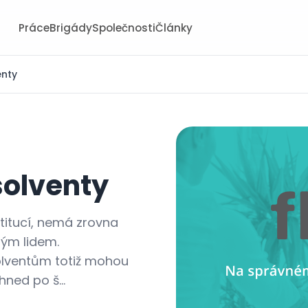
Práce
Brigády
Společnosti
Články
enty
solventy
stitucí, nemá zrovna
ým lidem.
olventům totiž mohou
ned po š...