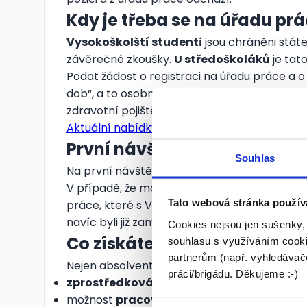
Kdy je třeba se na úřadu pr
Vysokoškolští studenti
jsou chráněni stá
závěrečné zkoušky.
U středoškoláků
je tat
Podat žádost o registraci na úřadu práce a 
dob“, a to osobně. V opačném případě Vám t
zdravotní pojištění.
Aktuální nabídky práce pro absolventy
První návštěva úřadu práce
Souhlas
Na první návštěvu úřadu si s sebou vezměte
V případě, že máte nějaké zdravotní problé
Tato webová stránka použív
práce, které s Vaším omezením souvisí. I to j
navíc byli již zaměstnáni, vezměte si s sebou
Cookies nejsou jen sušenky,
Co získáte registrací na úř
souhlasu s využíváním cooki
partnerům (např. vyhledávače
Nejen absolventi, ale i další nezaměstnaní 
práci/brigádu. Děkujeme :-)
zprostředkování práce
včetně poskytování
možnost
pracovní rehabilitace
pro tělesně