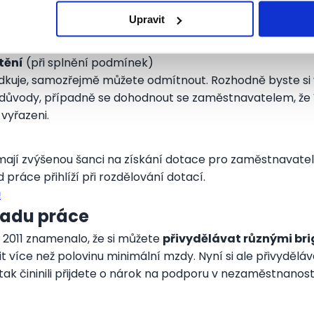
jít zaměstnání
Upravit
ění
, které za Vás hradí stát
 splnění podmínek)
tění
(při splnění podmínek)
dkuje, samozřejmě můžete odmítnout. Rozhodně byste si
 důvody, případně se dohodnout se zaměstnavatelem, že
vyřazeni.
í mají zvýšenou šanci na získání dotace pro zaměstnavatele
 práce přihlíží při rozdělování dotací.
!
úřadu práce
u 2011 znamenalo, že si můžete
přivydělávat různými b
it více než polovinu minimální mzdy. Nyní si ale přivydělá
ak čininili přijdete o nárok na podporu v nezaměstnanos