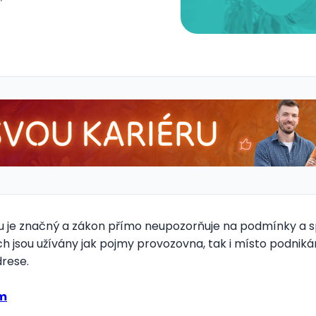
 je značný a zákon přímo neupozorňuje na podmínky a sp
 jsou užívány jak pojmy provozovna, tak i místo podnikán
drese.
ým