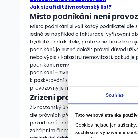
Jak si zařídit živnostenský list?
Místo podnikání není provo
Místo podnikání si volí každý podnikatel dle
jedná se například o fakturace, vyřizování 
bydliště podnikatele, protože se tím eliminuje
podnikání, je nutné doložit právní důvod už
nebo výpis z katastru nemovitostí, pokud je 
podnikání,
nemusí být nahlašována vždy
,
podnikání – živnost, provozována. Nejčastěji 
k poskytování služeb veřejnosti –
kadeřnictví
provozovny je nutné jen v některých případ
Souhlas
Zřízení provozovny
Živnostenský úřad ukládá podnikatelům
povi
dle právních předpisů a pokud je provozovna
Tato webová stránka použív
pokud není podnikatel vlastníkem. Každý pod
Cookies nejsou jen sušenky,
zahájením činnosti. Ohlášení o zřízení neb
souhlasu s využíváním cooki