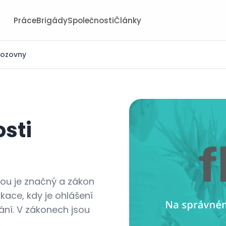
Práce
Brigády
Společnosti
Články
vozovny
osti
ou je značný a zákon
ace, kdy je ohlášení
ní. V zákonech jsou
.