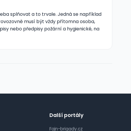
ba splňovat a to trvale. Jedná se například
v provozovně musí být vždy přítomna osoba,
pisy nebo předpisy požární a hygienické, na
Další portály
Fajn-brigady.cz