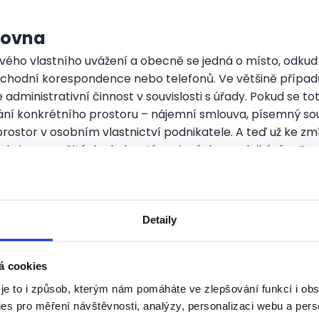
zovna
 svého vlastního uvážení a obecně se jedná o místo, odkud
obchodní korespondence nebo telefonů. Ve většině případ
 administrativní činnost v souvislosti s úřady. Pokud se tot
ívání konkrétního prostoru – nájemní smlouva, písemný s
prostor v osobním vlastnictví podnikatele. A teď už ke z
 ale jen za určitých okolností spojených s podnikáním. P
se jedná o obchody, stánky, pojízdné prodejny, zařízení k 
, restaurace, kosmetika, otevřené sklady nebo i lékařská o
ech.
Detaily
nnosti spojené se zřízením provozovny
, která musí bý
 umístěna v bytě, platí tyto podmínky zrovna tak. Kromě 
á cookies
nikatel je povinen ohlásit zřízení provozovny živnoste
 je to i způsob, kterým nám pomáháte ve zlepšování funkcí i o
o o zrušení provozovny musí probíhat písemnou formou a 
es pro měření návštěvnosti, analýzy, personalizaci webu a pers