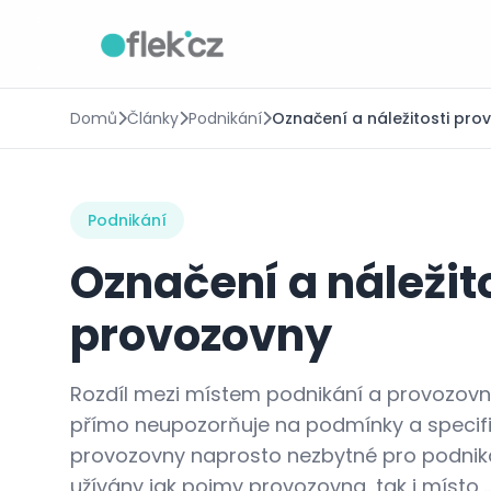
Domů
Články
Podnikání
Označení a náležitosti pro
Podnikání
Označení a náležit
provozovny
Rozdíl mezi místem podnikání a provozovn
přímo neupozorňuje na podmínky a specifik
provozovny naprosto nezbytné pro podniká
užívány jak pojmy provozovna, tak i místo ..