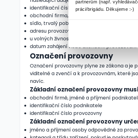
následující údaje:
partnerům (např. vyhledávače
identifikační číslo osoby
práci/brigádu. Děkujeme :-)
obchodní firma, název nebo jméno a příjmen
sídlo, trvalý pobyt nebo místo podnikání – c
adresu provozovny a její identifikační číslo
u volných živností je nutné uvádět i obor činn
datum zahájení nebo ukončení provozování ž
Označení provozovny
Označení provozovny plyne ze zákona a je pře
viditelně a zvenčí a k provozovnám, které js
navíc.
Základní označení provozovny musí
obchodní firmě, jméně a příjmení podnikate
identifikační číslo podnikatele
identifikační číslo provozovny
Základní označení provozovny určen
jméno a příjmení osoby odpovědné za provoz
kategorii a třídu zařízení, pokud je poskyto