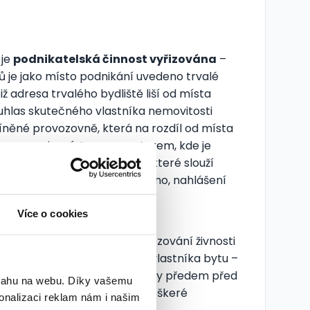
 je
podnikatelská činnost vyřizována
–
ů je jako místo podnikání uvedeno trvalé
iž adresa trvalého bydliště liší od místa
ouhlas skutečného vlastníka nemovitosti
míněné provozovně, která na rozdíl od místa
rovozovna je místem – prostorem, kde je
prodeji zboží nebo prostory, které slouží
rdinace. Jak již ale bylo řečeno, nahlášení
Více o cookies
t mimo jiné způsobilá k provozování živnosti
jiného je nutné mít souhlas vlastníka bytu –
nskému úřadu a to nejméně 3 dny předem před
bsahu na webu. Díky vašemu
v žádosti musí být uvedeny veškeré
onalizaci reklam nám i našim