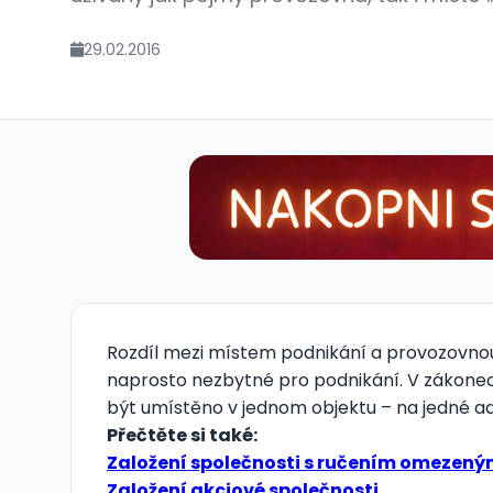
29.02.2016
Rozdíl mezi místem podnikání a provozovnou
naprosto nezbytné pro podnikání. V zákonech
být umístěno v jednom objektu – na jedné a
Přečtěte si také:
Založení společnosti s ručením omezen
Založení akciové společnosti