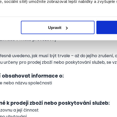
, sociální sítě) umožníte zobrazovat lepší nabídky a zvyšujete
í
izinci musí uvádět adresu pobytu v místě České republiky
 – pokud bylo přiděleno, předmět podnikání v místě provo
Upravit
osti
ivnosti v místě provozovny
sně uvedeno, jak musí být trvale – až do jejího zrušení, 
ou určeny pro prodej zboží nebo poskytování služeb, se v
 obsahovat informace o:
le nebo názvu společnosti
é k prodeji zboží nebo poskytování služeb:
ovnu a její činnost
váno ubytování