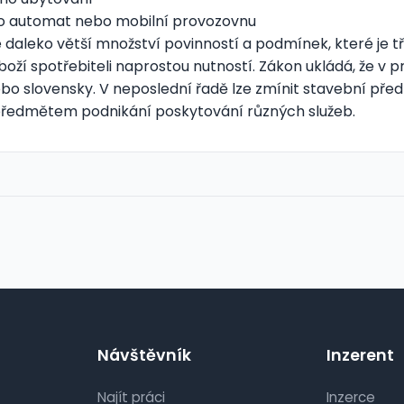
 o automat nebo mobilní provozovnu
aleko větší množství povinností a podmínek, které je tře
 zboží spotřebiteli naprostou nutností. Zákon ukládá, že 
o slovensky. V neposlední řadě lze zmínit stavební před
je předmětem podnikání poskytování různých služeb.
Návštěvník
Inzerent
Najít práci
Inzerce