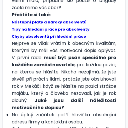
velmi málo, případně šlo pouze o brigády
zcela mimo váš obor?
Přečtěte si také:
Nástupní platy a nároky absolventů
Tipy na hledání práce pro absolventy
Chyby absolventů při hledání práce
Nejprve se však vrátím k obecným kvalitám,
kterými by měl váš motivační dopis oplývat.
V první řadě
musí být psán speciálně pro
každého zaměstnavatele
, pro každou pozici,
na kterou se hlásíte. Nikoho nezajímá, že jste
skvělí při práci s lidmi, protože jste obsluhovali
rok v Mekáči, když se hlásíte na pozici strážce
majáku, který o člověka nezavadí, jak je rok
dlouhý.
Jaké jsou další náležitosti
motivačního dopisu?
Na úplný začátek patří hlavička obsahující
adresu firmy a kontaktní osobu.