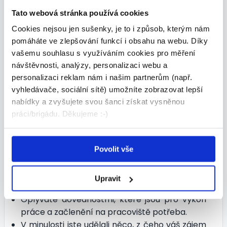
způsobem?
Tato webová stránka používá cookies
Aktuální nabídky brigád
Je to o tom se prodat
Cookies nejsou jen sušenky, je to i způsob, kterým nám
pomáháte ve zlepšování funkcí i obsahu na webu. Díky
Ale teď už k tomu, co napsat do samotného
vašemu souhlasu s využíváním cookies pro měření
dopisu. To je totiž často kamenem úrazu,
návštěvnosti, analýzy, personalizaci webu a
obzvlášť pro čerstvého absolventa, který tam,
personalizaci reklam nám i našim partnerům (např.
zdánlivě, nemá co napsat. Problém je to, že
vyhledávače, sociální sítě) umožníte zobrazovat lepší
motivační dopis je o motivaci jen (maximálně)
nabídky a zvyšujete svou šanci získat vysněnou
z poloviny. Důležitější jsou totiž důkazy, že tato
práci/brigádu. Děkujeme :-)
motivace existuje.
Jaké důkazy můžete
podat, že o práci opravdu stojíte a že jste
vy tím uchazečem, se kterým se má chtít
Povolit vše
personalista sejít obecně?
Máte nastudováno vše o společnosti i
Upravit
pracovní náplni, která by se od vás očekávala.
Oplýváte dovednostmi, které jsou pro výkon
práce a začlenění na pracoviště potřeba.
V minulosti jste udělali něco, z čeho váš zájem