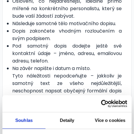
Oslovení, co nejadresnější, ideálně přímo
mířené na konkrétního personalistu, který se
bude vaší žádostí zabývat.
Následuje samotné tělo motivačního dopisu.
Dopis zakončete vhodným rozloučením a
svým podpisem.
Pod samotný dopis dodejte ještě své
kontaktní údaje – jméno, adresu, emailovou
adresu, telefon.
Na závěr napište i datum a místo.
Tyto náležitosti nepodceňujte – jakkoliv je
samotný text ze všeho nejdůležitější,
neschopnost napsat obyčejný formální dopis
správně vás v očích personalistů zcela
diskvalifikuje. Nikdo, komu na dané práci
opravdu záleží, motivační dopis neodflákne,
tak proč se zabývat těmi, kdo ho napíšou
Souhlas
Detaily
Více o cookies
s chybami, nebo zcela nevhodným