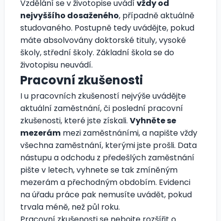
Vzdělání se v životopise uvádí
vždy od
nejvyššího dosaženého
, případně aktuálně
studovaného. Postupně tedy uvádějte, pokud
máte absolvovány doktorské tituly, vysoké
školy, střední školy. Základní škola se do
životopisu neuvádí.
Pracovní zkušenosti
I u pracovních zkušeností nejvýše uvádějte
aktuální zaměstnání, či poslední pracovní
zkušenosti, které jste získali.
Vyhněte se
mezerám
mezi zaměstnáními, a napište vždy
všechna zaměstnání, kterými jste prošli. Data
nástupu a odchodu z předešlých zaměstnání
pište v letech, vyhnete se tak zmíněným
mezerám a přechodným obdobím. Evidenci
na úřadu práce pak nemusíte uvádět, pokud
trvala méně, než půl roku.
Pracovní zkušenosti se nebojte rozšířit o