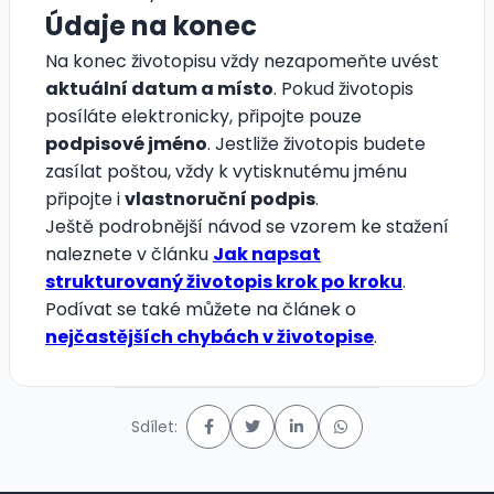
Údaje na konec
Na konec životopisu vždy nezapomeňte uvést
aktuální datum a místo
. Pokud životopis
posíláte elektronicky, připojte pouze
podpisové jméno
. Jestliže životopis budete
zasílat poštou, vždy k vytisknutému jménu
připojte i
vlastnoruční podpis
.
Ještě podrobnější návod se vzorem ke stažení
naleznete v článku
Jak napsat
strukturovaný životopis krok po kroku
.
Podívat se také můžete na článek o
nejčastějších chybách v životopise
.
Sdílet: