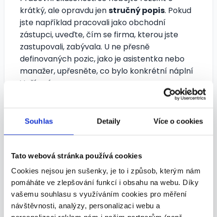
krátký, ale opravdu jen
stručný popis
. Pokud
jste například pracovali jako obchodní
zástupci, uveďte, čím se firma, kterou jste
zastupovali, zabývala. U ne přesně
definovaných pozic, jako je asistentka nebo
manažer, upřesněte, co bylo konkrétní náplní
Vaší práce.
Další vzdělání a kvalifikace
Nebojte se uvést do tohoto oddílu další
Souhlas
Detaily
Více o cookies
zvýšení kvalifikace, kterými jste prošli. Můžete
zde zmínit nejrůznější
kurzy, školení či
rekvalifikace
, které se povahou hodí k pozici,
Tato webová stránka používá cookies
o kterou se ucházíte. Vše doprovoďte
Cookies nejsou jen sušenky, je to i způsob, kterým nám
časovými údaji, institucí, kde jste dovzdělávání
pomáháte ve zlepšování funkcí i obsahu na webu. Díky
absolvovali, a ukončením, např. osvědčení,
vašemu souhlasu s využíváním cookies pro měření
certifikát apod.
návštěvnosti, analýzy, personalizaci webu a
Jazykové znalosti a další