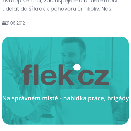
životopise, určí, zda uspějete a budete moci
udělat další krok k pohovoru či nikoliv. Násl...
21.06.2012