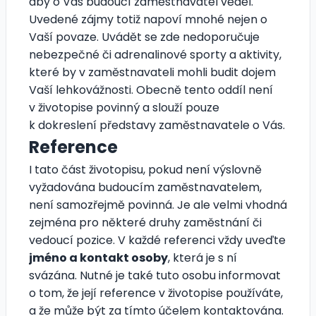
aby o Vás budoucí zaměstnavatel věděl.
Uvedené zájmy totiž napoví mnohé nejen o
Vaší povaze. Uvádět se zde nedoporučuje
nebezpečné či adrenalinové sporty a aktivity,
které by v zaměstnavateli mohli budit dojem
Vaší lehkovážnosti. Obecně tento oddíl není
v životopise povinný a slouží pouze
k dokreslení představy zaměstnavatele o Vás.
Reference
I tato část životopisu, pokud není výslovně
vyžadována budoucím zaměstnavatelem,
není samozřejmě povinná. Je ale velmi vhodná
zejména pro některé druhy zaměstnání či
vedoucí pozice. V každé referenci vždy uveďte
jméno a kontakt osoby
, která je s ní
svázána. Nutné je také tuto osobu informovat
o tom, že její reference v životopise používáte,
a že může být za tímto účelem kontaktována.