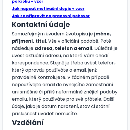
po kroku + vzor
Jak napsat motivační dopis + vzor
Jak se připravit na pracovní pohovor
Kontaktní údaje
Samozřejmým úvodem životopisu je
jméno,
příjmení, titul
. Vše v oficiální podobě. Poté
následuje
adresa, telefon a email
. Důležité je
uvést aktuální adresu, na které Vám chodí
korespondence. Stejně je třeba uvést telefon,
který opravdu používáte a email, jenž
pravidelně kontrolujete. V žádném případě
nepoužívejte email do nynějšího zaměstnání
ani směšné či příliš neformálně znějící podoby
emailu, který používáte pro své přátele. Další
údaje, jako je datum narození, stav či státní
příslušnost uvádět nemusíte.
Vzdělání