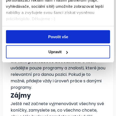
personalizaci reklam nám i našim partnerům (např.
schopnosti
vyhledávače, sociální sítě) umožníte zobrazovat lepší
nabídky a zvyšujete svou šanci získat vysněnou
Vyžaduje-li daná pozice speciální
jazykové
práci/brigádu. Děkujeme :-)
znalosti
, oddělte je do samostatného oddílu.
Pokud ne, můžete je uvést spolu s dalšími
schopnostmi. Patří sem například
vlastnictví
Povolit vše
řidičského průkazu
(uvádějte vždy všechny
skupiny),
ekonomické schopnosti
, jako je
Upravit
vedení účetnictví, práce s pokladnou apod.,
ale také
počítačové dovednosti
. U těch
uvádějte pouze programy a znalosti, které jsou
relevantní pro danou pozici. Pokud je to
možné, přidejte vždy i úroveň práce s danými
programy.
Zájmy
Ještě než začnete vyjmenovávat všechny své
koníčky, zamyslete se, co všechno chcete,