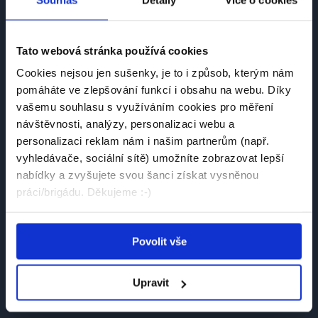
Tato webová stránka používá cookies
Česká platforma pro hledání práce a talentů.
Cookies nejsou jen sušenky, je to i způsob, kterým nám
Spojujeme kandidáty se zaměstnavateli.
pomáháte ve zlepšování funkcí i obsahu na webu. Díky
vašemu souhlasu s využíváním cookies pro měření
návštěvnosti, analýzy, personalizaci webu a
personalizaci reklam nám i našim partnerům (např.
vyhledávače, sociální sítě) umožníte zobrazovat lepší
nabídky a zvyšujete svou šanci získat vysněnou
Návštěvník
práci/brigádu. Děkujeme :-)
Najít práci
Najít brigádu
Povolit vše
Společnosti
Upravit
Články