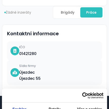
Žádné inzeráty
Brigády
Práce
Kontaktní informace
IČO
01421280
Sídlo firmy
Újezdec
Újezdec 55
Souhlas
Detaily
Více o cookies