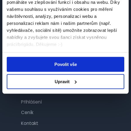
pomáháte ve zlepšování funkcí i obsahu na webu. Díky
Návštěvník
vašemu souhlasu s využíváním cookies pro měření
návštěvnosti, analýzy, personalizaci webu a
Najít práci
personalizaci reklam nám i našim partnerům (např.
Najít brigádu
vyhledávače, sociální sítě) umožníte zobrazovat lepší
nabídky a zvyšujete svou šanci získat vysněnou
Společnosti
práci/brigádu. Děkujeme :-)
Články
Povolit vše
Inzerent
Upravit
Inzerce
Přihlášení
Ceník
Kontakt