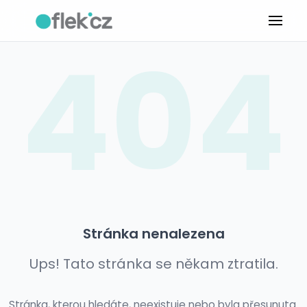
404
Stránka nenalezena
Ups! Tato stránka se někam ztratila.
Stránka, kterou hledáte, neexistuje nebo byla přesunuta.