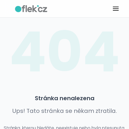
404
Stránka nenalezena
Ups! Tato stránka se někam ztratila.
Stránka, kterou hledáte, neexistuje nebo byla přesunuta.