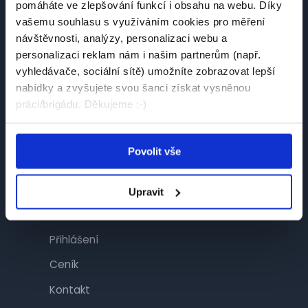
pomáháte ve zlepšování funkcí i obsahu na webu. Díky
Návštěvník
vašemu souhlasu s využíváním cookies pro měření
návštěvnosti, analýzy, personalizaci webu a
Najít práci
personalizaci reklam nám i našim partnerům (např.
Najít brigádu
vyhledávače, sociální sítě) umožníte zobrazovat lepší
nabídky a zvyšujete svou šanci získat vysněnou
Společnosti
práci/brigádu. Děkujeme :-)
Články
Povolit vše
Inzerent
Upravit
Inzerce
Přihlášení
Ceník
Kontakt