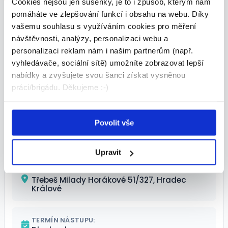
Cookies nejsou jen sušenky, je to i způsob, kterým nám
pomáháte ve zlepšování funkcí i obsahu na webu. Díky
Shrnutí nabídky
vašemu souhlasu s využíváním cookies pro měření
návštěvnosti, analýzy, personalizaci webu a
personalizaci reklam nám i našim partnerům (např.
POZICE:
vyhledávače, sociální sítě) umožníte zobrazovat lepší
Pokladní, pokladník
nabídky a zvyšujete svou šanci získat vysněnou
práci/brigádu. Děkujeme :-)
MZDA:
164 - 164 Kč/hod.
Povolit vše
ÚVAZEK:
Upravit
MÍSTO VÝKONU:
Třebeš Milady Horákové 51/327, Hradec
Králové
TERMÍN NÁSTUPU: