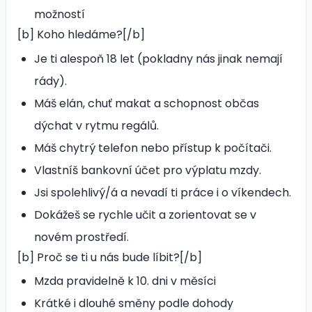
možností
[b] Koho hledáme?[/b]
Je ti alespoň 18 let (pokladny nás jinak nemají
rády).
Máš elán, chuť makat a schopnost občas
dýchat v rytmu regálů.
Máš chytrý telefon nebo přístup k počítači.
Vlastníš bankovní účet pro výplatu mzdy.
Jsi spolehlivý/á a nevadí ti práce i o víkendech.
Dokážeš se rychle učit a zorientovat se v
novém prostředí.
[b] Proč se ti u nás bude líbit?[/b]
Mzda pravidelně k 10. dni v měsíci
Krátké i dlouhé směny podle dohody