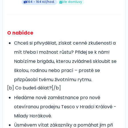
164 - 164 Kč/hod.
Dle domluvy
O nabídce
Chceš si přivydělat, získat cenné zkušenosti a
mít třeba i možnost růstu? Přidej se k nám!
Nabízíme brigádu, kterou zvládneš skloubit se
školou, rodinou nebo prací – prostě se
přizpůsobí tvému životnímu rytmu.
[b] Co budeš dělat?[/b]
Hledáme nové zaměstnance pro nově
otevíranou prodejnu Tesco v Hradci Králové -
Milady Horákové.
Úsměvem vítat zákazníky a pomáhat jim při