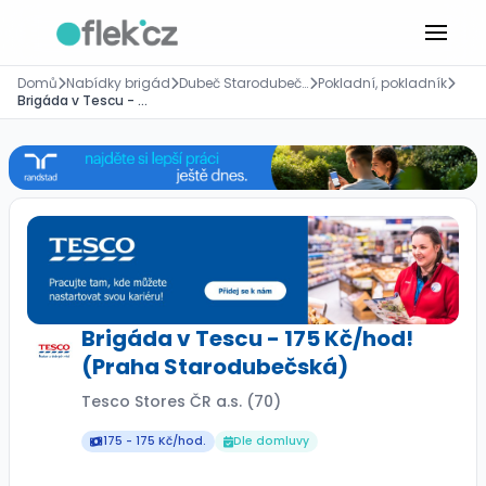
Domů
Nabídky brigád
Dubeč Starodubečská 16/400, Praha
Pokladní, pokladník
Brigáda v Tescu - 175 Kč/hod! (Praha Starodubečská)
Brigáda v Tescu - 175 Kč/hod!
(Praha Starodubečská)
Tesco Stores ČR a.s. (70)
175 - 175 Kč/hod.
Dle domluvy