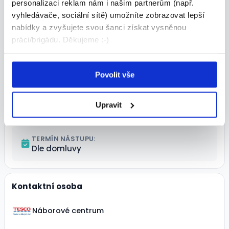
personalizaci reklam nám i našim partnerům (např.
vyhledávače, sociální sítě) umožníte zobrazovat lepší
MZDA:
nabídky a zvyšujete svou šanci získat vysněnou
175 - 175 Kč/hod.
práci/brigádu. Děkujeme :-)
ÚVAZEK:
Povolit vše
MÍSTO VÝKONU:
Upravit
Dubeč Starodubečská 16/400, Praha
TERMÍN NÁSTUPU:
Dle domluvy
Kontaktní osoba
Náborové centrum