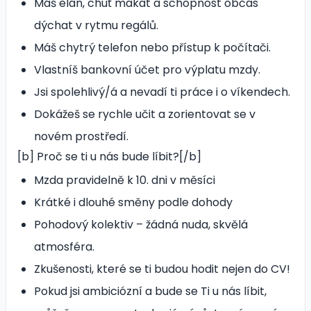
Máš elán, chuť makat a schopnost občas
dýchat v rytmu regálů.
Máš chytrý telefon nebo přístup k počítači.
Vlastníš bankovní účet pro výplatu mzdy.
Jsi spolehlivý/á a nevadí ti práce i o víkendech.
Dokážeš se rychle učit a zorientovat se v
novém prostředí.
[b] Proč se ti u nás bude líbit?[/b]
Mzda pravidelně k 10. dni v měsíci
Krátké i dlouhé směny podle dohody
Pohodový kolektiv – žádná nuda, skvělá
atmosféra.
Zkušenosti, které se ti budou hodit nejen do CV!
Pokud jsi ambiciózní a bude se Ti u nás líbit,