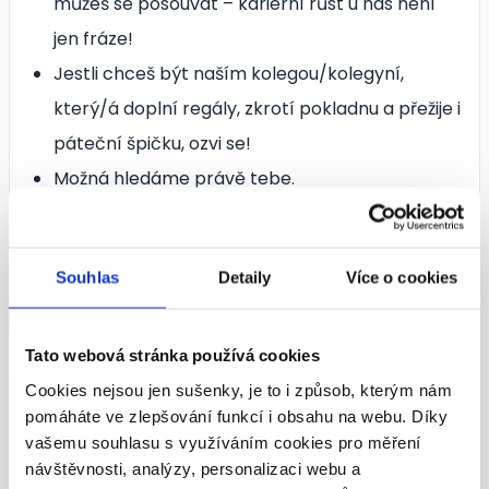
můžeš se posouvat – kariérní růst u nás není
jen fráze!
Jestli chceš být naším kolegou/kolegyní,
který/á doplní regály, zkrotí pokladnu a přežije i
páteční špičku, ozvi se!
Možná hledáme právě tebe.
Souhlas
Detaily
Více o cookies
Odpovědět na inzerát
Tato webová stránka používá cookies
Shrnutí nabídky
Cookies nejsou jen sušenky, je to i způsob, kterým nám
pomáháte ve zlepšování funkcí i obsahu na webu. Díky
vašemu souhlasu s využíváním cookies pro měření
POZICE:
Pokladní, pokladník
návštěvnosti, analýzy, personalizaci webu a