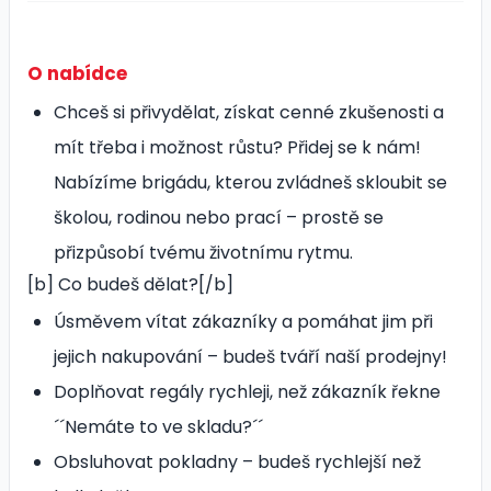
O nabídce
Chceš si přivydělat, získat cenné zkušenosti a
mít třeba i možnost růstu? Přidej se k nám!
Nabízíme brigádu, kterou zvládneš skloubit se
školou, rodinou nebo prací – prostě se
přizpůsobí tvému životnímu rytmu.
[b] Co budeš dělat?[/b]
Úsměvem vítat zákazníky a pomáhat jim při
jejich nakupování – budeš tváří naší prodejny!
Doplňovat regály rychleji, než zákazník řekne
´´Nemáte to ve skladu?´´
Obsluhovat pokladny – budeš rychlejší než