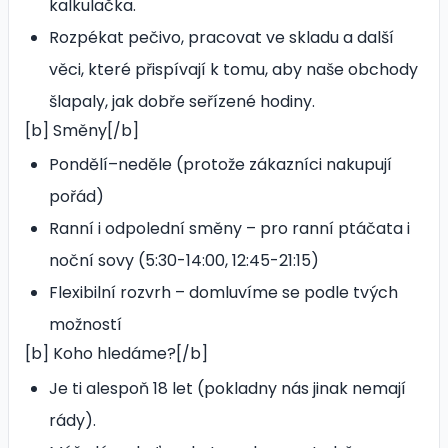
kalkulačka.
Rozpékat pečivo, pracovat ve skladu a další
věci, které přispívají k tomu, aby naše obchody
šlapaly, jak dobře seřízené hodiny.
[b] Směny[/b]
Pondělí–neděle (protože zákazníci nakupují
pořád)
Ranní i odpolední směny – pro ranní ptáčata i
noční sovy (5:30-14:00, 12:45-21:15)
Flexibilní rozvrh – domluvíme se podle tvých
možností
[b] Koho hledáme?[/b]
Je ti alespoň 18 let (pokladny nás jinak nemají
rády).