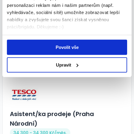
personalizaci reklam nám i našim partnerům (např.
vyhledávače, sociální sítě) umožníte zobrazovat lepší
nabídky a zvyšujete svou šanci získat vysněnou
Prodavač/prodavačka
práci/brigádu. Děkujeme :-)
35 000 - 35 000 Kč/
měs.
MARTIN STRAKA • Praha
Povolit vše
01.08.2026
Upravit
Asistent/ka prodeje (Praha
Národní)
34 300 - 34 300 Kč/
měs.