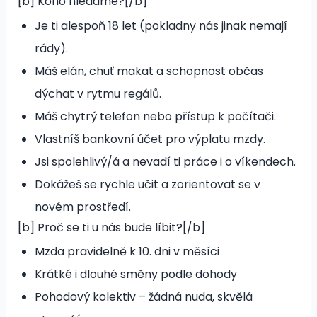
[b] Koho hledáme?[/b]
Je ti alespoň 18 let (pokladny nás jinak nemají
rády).
Máš elán, chuť makat a schopnost občas
dýchat v rytmu regálů.
Máš chytrý telefon nebo přístup k počítači.
Vlastníš bankovní účet pro výplatu mzdy.
Jsi spolehlivý/á a nevadí ti práce i o víkendech.
Dokážeš se rychle učit a zorientovat se v
novém prostředí.
[b] Proč se ti u nás bude líbit?[/b]
Mzda pravidelně k 10. dni v měsíci
Krátké i dlouhé směny podle dohody
Pohodový kolektiv – žádná nuda, skvělá