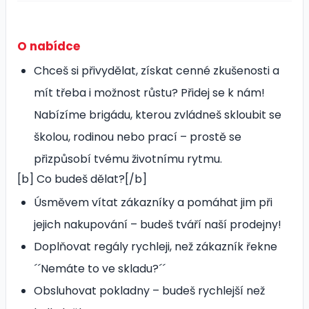
O nabídce
Chceš si přivydělat, získat cenné zkušenosti a
mít třeba i možnost růstu? Přidej se k nám!
Nabízíme brigádu, kterou zvládneš skloubit se
školou, rodinou nebo prací – prostě se
přizpůsobí tvému životnímu rytmu.
[b] Co budeš dělat?[/b]
Úsměvem vítat zákazníky a pomáhat jim při
jejich nakupování – budeš tváří naší prodejny!
Doplňovat regály rychleji, než zákazník řekne
´´Nemáte to ve skladu?´´
Obsluhovat pokladny – budeš rychlejší než