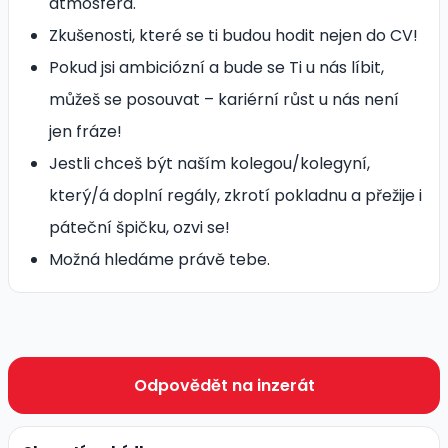
atmosféra.
Zkušenosti, které se ti budou hodit nejen do CV!
Pokud jsi ambiciózní a bude se Ti u nás líbit,
můžeš se posouvat – kariérní růst u nás není
jen fráze!
Jestli chceš být naším kolegou/kolegyní,
který/á doplní regály, zkrotí pokladnu a přežije i
páteční špičku, ozvi se!
Možná hledáme právě tebe.
Odpovědět na inzerát