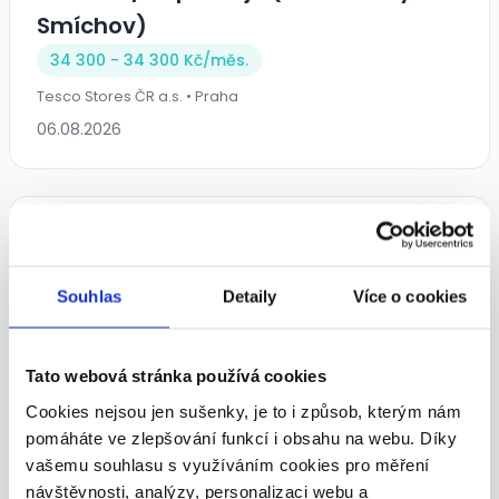
Smíchov)
34 300 - 34 300 Kč/
měs.
Tesco Stores ČR a.s. • Praha
06.08.2026
Souhlas
Detaily
Více o cookies
Asistent/ka prodeje (Praha
Tato webová stránka používá cookies
Brandlova)
Cookies nejsou jen sušenky, je to i způsob, kterým nám
34 300 - 34 300 Kč/
měs.
pomáháte ve zlepšování funkcí i obsahu na webu. Díky
Tesco Stores ČR a.s. • Praha
vašemu souhlasu s využíváním cookies pro měření
05.08.2026
návštěvnosti, analýzy, personalizaci webu a