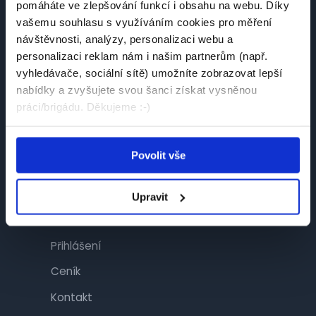
pomáháte ve zlepšování funkcí i obsahu na webu. Díky
Návštěvník
vašemu souhlasu s využíváním cookies pro měření
návštěvnosti, analýzy, personalizaci webu a
Najít práci
personalizaci reklam nám i našim partnerům (např.
Najít brigádu
vyhledávače, sociální sítě) umožníte zobrazovat lepší
nabídky a zvyšujete svou šanci získat vysněnou
Společnosti
práci/brigádu. Děkujeme :-)
Články
Povolit vše
Inzerent
Upravit
Inzerce
Přihlášení
Ceník
Kontakt