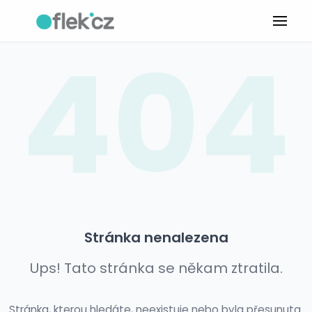
404
Stránka nenalezena
Ups! Tato stránka se někam ztratila.
Stránka, kterou hledáte, neexistuje nebo byla přesunuta.