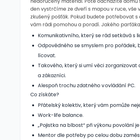
nedoručený materiál. Poté odcházíte domů s 
den vystrčíme ze dveří s mapou v ruce, vše 
zkušený pošťák. Pokud budete potřebovat s čí
vám rádi pomohou a poradí. Jakého parťák
Komunikativního, který se rád setkává s l
Odpovědného se smyslem pro pořádek, be
lícovat.
Takového, který si umí věci zorganizovat a
a zákazníci.
Alespoň trochu zdatného v ovládání PC.
Co získáte?
Přátelský kolektiv, který vám pomůže nej
Work-life balance.
„Pojistka na blbost“ při výkonu povolání j
Mentor dle potřeby po celou dobu zaměs