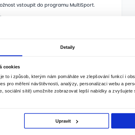
ožnost vstoupit do programu MultiSport.
.
blízké od společnosti T-Mobile.
 nás máme týden dovolené navíc a pokud máte
Detaily
otní pojištění.
á cookies
bo dětské tábory.
 je to i způsob, kterým nám pomáháte ve zlepšování funkcí i o
 359 Zaujala Vás naše nabídka? Pokud ano,
es pro měření návštěvnosti, analýzy, personalizaci webu a pers
náš dotazník. Ozveme se Vám! V tomto inzerátu
, sociální sítě) umožníte zobrazovat lepší nabídky a zvyšujete
tup byl zvolen výhradně proto, aby bylo
ádném případě nevyjadřuje genderově podmíněný
p. k uchazečům a uchazečkám o volná pracovní
Upravit