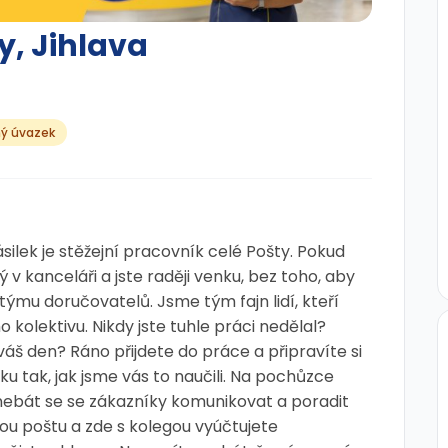
y, Jihlava
ný úvazek
ásilek je stěžejní pracovník celé Pošty. Pokud
 kanceláři a jste raději venku, bez toho, aby
týmu doručovatelů. Jsme tým fajn lidí, kteří
o kolektivu. Nikdy jste tuhle práci nedělal?
áš den? Ráno přijdete do práce a připravíte si
u tak, jak jsme vás to naučili. Na pochůzce
 nebát se se zákazníky komunikovat a poradit
ou poštu a zde s kolegou vyúčtujete