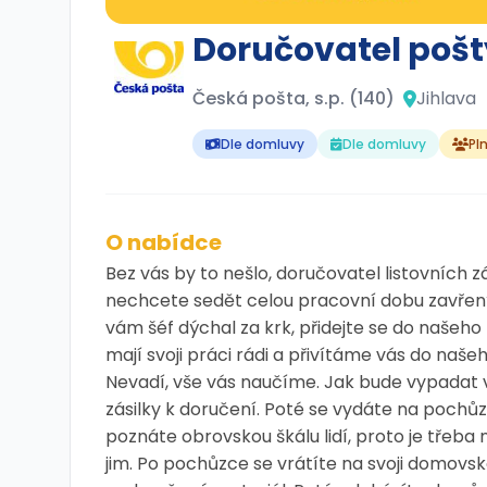
Doručovatel pošt
Česká pošta, s.p. (140)
Jihlava
Dle domluvy
Dle domluvy
Pl
O nabídce
Bez vás by to nešlo, doručovatel listovních z
nechcete sedět celou pracovní dobu zavřený v
vám šéf dýchal za krk, přidejte se do našeho 
mají svoji práci rádi a přivítáme vás do našeh
Nevadí, vše vás naučíme. Jak bude vypadat v
zásilky k doručení. Poté se vydáte na pochůzk
poznáte obrovskou škálu lidí, proto je třeba
jim. Po pochůzce se vrátíte na svoji domovsk