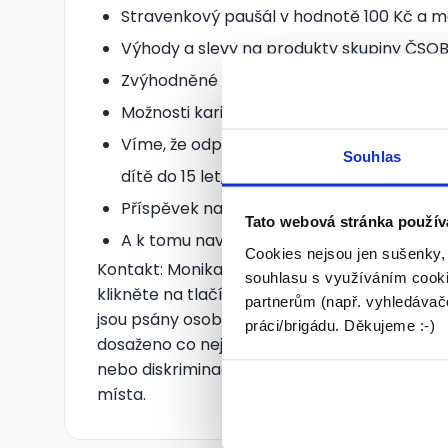
Stravenkový paušál v hodnotě 100 Kč a m
Výhody a slevy na produkty skupiny ČSOB
Zvýhodněné mobilní tarify pro vás a vaše 
Možnosti kariérního růstu.
Víme, že odpočinek je důležitý, proto u
Souhlas
dítě do 15 let, tak ještě 2 dny k tomu.
Příspěvek na penzijní připojištění, nebo živ
Tato webová stránka použív
A k tomu navíc příspěvek na rekreaci, ne
Cookies nejsou jen sušenky,
Kontakt: Monika Kovářová Tel: +420 734 877
souhlasu s využíváním cooki
klikněte na tlačítko "Odpovědět" a vyplňte 
partnerům (např. vyhledávače
jsou psány osoby v mužském rodě. Tento pos
práci/brigádu. Děkujeme :-)
dosaženo co nejvyšší plynulosti textu. V ž
nebo diskriminační přístup České pošty, s.
místa.