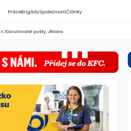
Práce
Brigády
Společnosti
Články
ík
Doručovatel pošty, Jihlava