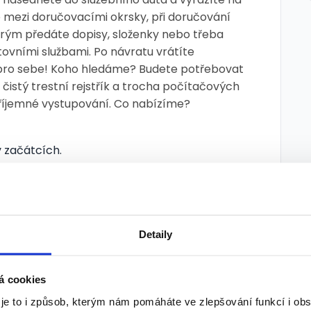
 mezi doručovacími okrsky, při doručování
terým předáte dopisy, složenky nebo třeba
tovními službami. Po návratu vrátíte
pro sebe! Koho hledáme? Budete potřebovat
m, čistý trestní rejstřík a trocha počítačových
 příjemné vystupování. Co nabízíme?
v začátcích.
e u nás samozřejmostí.
tnání.
Detaily
ožnost vstoupit do programu MultiSport.
.
á cookies
blízké od společnosti T-Mobile.
 je to i způsob, kterým nám pomáháte ve zlepšování funkcí i o