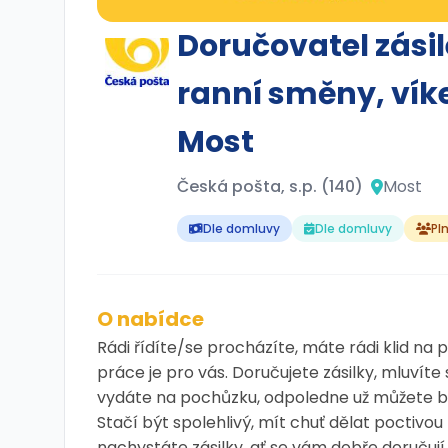
Doručovatel zási
ranní směny, vík
Most
Česká pošta, s.p. (140)
Most
Dle domluvy
Dle domluvy
Pl
O nabídce
Rádi řídíte/se procházíte, máte rádi klid na
práce je pro vás. Doručujete zásilky, mluvíte 
vydáte na pochůzku, odpoledne už můžete být
Stačí být spolehlivý, mít chuť dělat poctivou 
nachystáte zásilky, ať se vám dobře doručují