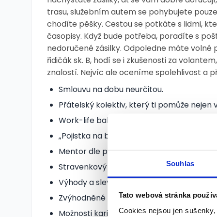
trasu, služebním autem se pohybujete pouze
chodíte pěšky. Cestou se potkáte s lidmi, k
časopisy. Když bude potřeba, poradíte s poš
nedoručené zásilky. Odpoledne máte volné 
řidičák sk. B, hodí se i zkušenosti za volante
znalostí. Nejvíc ale oceníme spolehlivost a
Smlouvu na dobu neurčitou.
Přátelský kolektiv, který ti pomůže nejen 
Work-life balance.
„Pojistka na blbost“ při výkonu povolání j
Mentor dle potřeby po celou dobu zaměs
Souhlas
Stravenkový paušál v hodnotě 100 Kč a m
Výhody a slevy na produkty skupiny ČSOB
Tato webová stránka použív
Zvýhodněné mobilní tarify pro vás a vaše 
Cookies nejsou jen sušenky,
Možnosti kariérního růstu.