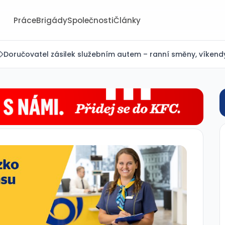
Práce
Brigády
Společnosti
Články
Doručovatel zásilek služebním autem – ranní směny, víkendy