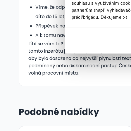
souhlasu s využíváním cooki
Víme, že odpočinek je důležitý, proto u
partnerům (např. vyhledávače
dítě do 15 let, tak ještě 2 dny k tomu.
práci/brigádu. Děkujeme :-)
Příspěvek na penzijní připojištění, nebo živ
A k tomu navíc příspěvek na rekreaci, ne
Líbí se vám to? Klikněte na “Odpovědět”, de
tomto inzerátu jsou psány osoby v mužském 
aby bylo dosaženo co nejvyšší plynulosti te
podmíněný nebo diskriminační přístup Česk
volná pracovní místa.
Podobné nabídky