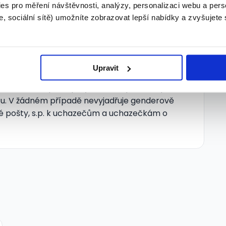
es pro měření návštěvnosti, analýzy, personalizaci webu a pers
 nás máme týden dovolené navíc a pokud máte
, sociální sítě) umožníte zobrazovat lepší nabídky a zvyšujete
otní pojištění.
bo dětské tábory.
Upravit
jte nám o sobě vědět. Ozveme se co nejdřív! V
rodě. Tento postup byl zvolen výhradně proto,
xtu. V žádném případě nevyjadřuje genderově
é pošty, s.p. k uchazečům a uchazečkám o