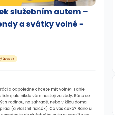
lek služebním autem –
endy a svátky volné -
ný úvazek
 práci a odpoledne chcete mít volné? Tahle
s lidmi, ale nikdo vám nestojí za zády. Ráno se
 s rodinou, na zahradě, nebo v klidu doma.
práci (a vlastnit řidičák). Co vás čeká? Ráno si
, nasednete do služebního auta a vyrazíte na