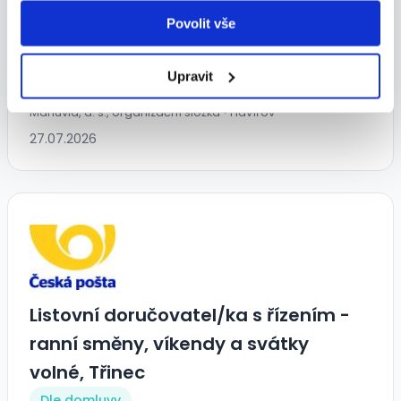
kabelových svazků. Bonus 10 000
Povolit vše
Kč.
Upravit
28 400 - 34 800 Kč/
měs.
Manuvia, a. s., organizační složka • Havířov
27.07.2026
Listovní doručovatel/ka s řízením -
ranní směny, víkendy a svátky
volné, Třinec
Dle domluvy