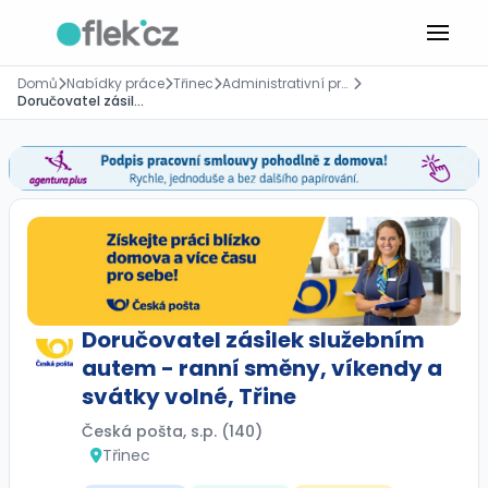
Domů
Nabídky práce
Třinec
Administrativní pracovník
Doručovatel zásilek služebním autem - ranní směny, víkendy a svátky volné, Třine
Doručovatel zásilek služebním
autem - ranní směny, víkendy a
svátky volné, Třine
Česká pošta, s.p. (140)
Třinec