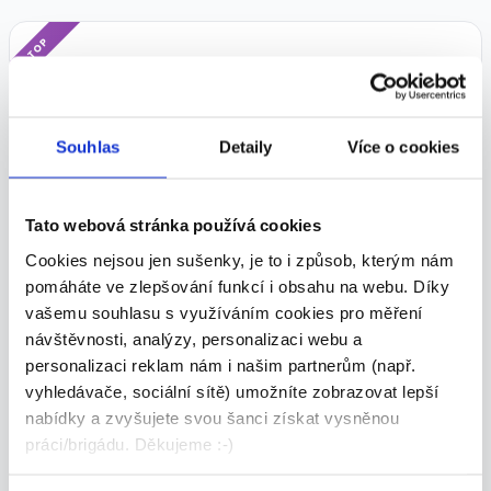
TOP
Souhlas
Detaily
Více o cookies
Fakturant/ka
23 000 - 27 000 Kč/
měs.
Tato webová stránka používá cookies
MC Profi s.r.o. • Havířov
Cookies nejsou jen sušenky, je to i způsob, kterým nám
04.08.2026
pomáháte ve zlepšování funkcí i obsahu na webu. Díky
vašemu souhlasu s využíváním cookies pro měření
návštěvnosti, analýzy, personalizaci webu a
TOP
personalizaci reklam nám i našim partnerům (např.
vyhledávače, sociální sítě) umožníte zobrazovat lepší
nabídky a zvyšujete svou šanci získat vysněnou
práci/brigádu. Děkujeme :-)
Operátor/ka výroby – kompletace