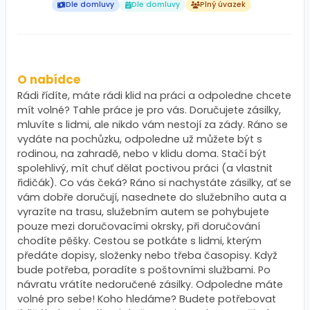
Dle domluvy
Dle domluvy
Plný úvazek
O nabídce
Rádi řídíte, máte rádi klid na práci a odpoledne chcete
mít volné? Tahle práce je pro vás. Doručujete zásilky,
mluvíte s lidmi, ale nikdo vám nestojí za zády. Ráno se
vydáte na pochůzku, odpoledne už můžete být s
rodinou, na zahradě, nebo v klidu doma. Stačí být
spolehlivý, mít chuť dělat poctivou práci (a vlastnit
řidičák). Co vás čeká? Ráno si nachystáte zásilky, ať se
vám dobře doručují, nasednete do služebního auta a
vyrazíte na trasu, služebním autem se pohybujete
pouze mezi doručovacími okrsky, při doručování
chodíte pěšky. Cestou se potkáte s lidmi, kterým
předáte dopisy, složenky nebo třeba časopisy. Když
bude potřeba, poradíte s poštovními službami. Po
návratu vrátíte nedoručené zásilky. Odpoledne máte
volné pro sebe! Koho hledáme? Budete potřebovat