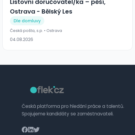
Listovní doručovatel/ka – pěší,
Ostrava - Bělský Les
Dle domluvy
Česká pošta, s.p. • Ostrava
04.08.2026
Česká platforma pro hledání práce a talentů.
Spojujeme kandidáty se zaměstnavateli.