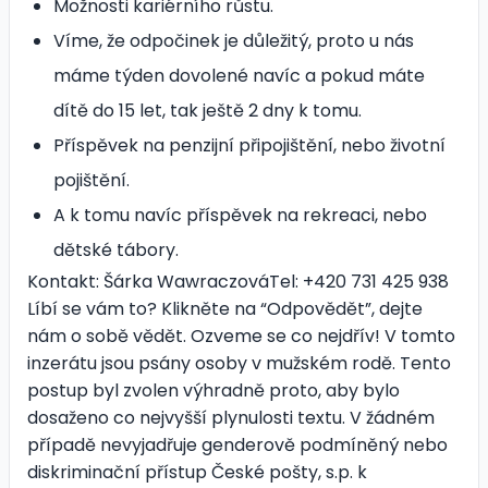
Možnosti kariérního růstu.
Víme, že odpočinek je důležitý, proto u nás
máme týden dovolené navíc a pokud máte
dítě do 15 let, tak ještě 2 dny k tomu.
Příspěvek na penzijní připojištění, nebo životní
pojištění.
A k tomu navíc příspěvek na rekreaci, nebo
dětské tábory.
Kontakt: Šárka WawraczováTel: +420 731 425 938
Líbí se vám to? Klikněte na “Odpovědět”, dejte
nám o sobě vědět. Ozveme se co nejdřív! V tomto
inzerátu jsou psány osoby v mužském rodě. Tento
postup byl zvolen výhradně proto, aby bylo
dosaženo co nejvyšší plynulosti textu. V žádném
případě nevyjadřuje genderově podmíněný nebo
diskriminační přístup České pošty, s.p. k