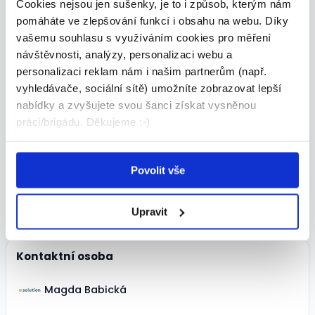
Cookies nejsou jen sušenky, je to i způsob, kterým nám
pomáháte ve zlepšování funkcí i obsahu na webu. Díky
MZDA:
Dle domluvy
vašemu souhlasu s využíváním cookies pro měření
návštěvnosti, analýzy, personalizaci webu a
personalizaci reklam nám i našim partnerům (např.
ÚVAZEK:
vyhledávače, sociální sítě) umožníte zobrazovat lepší
Plný
nabídky a zvyšujete svou šanci získat vysněnou
práci/brigádu. Děkujeme :-)
TERMÍN NÁSTUPU:
Dle domluvy
Povolit vše
VHODNÉ PRO:
Absolventi
Upravit
Kontaktní osoba
Magda Babická