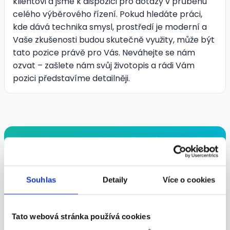
klientovi a jsme k dispozici pro dotazy v průběhu
celého výběrového řízení. Pokud hledáte práci,
kde dává technika smysl, prostředí je moderní a
Vaše zkušenosti budou skutečně využity, může být
tato pozice právě pro Vás. Neváhejte se nám
ozvat – zašlete nám svůj životopis a rádi Vám
pozici představíme detailněji.
Odpovědět na inzerát
Shrnutí nabídky
Souhlas
Detaily
Více o cookies
POZICE:
Pracovník ve strojírenství
Tato webová stránka používá cookies