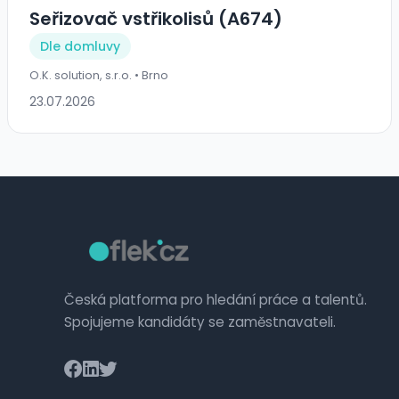
Seřizovač vstřikolisů (A674)
Dle domluvy
O.K. solution, s.r.o. • Brno
23.07.2026
Česká platforma pro hledání práce a talentů.
Spojujeme kandidáty se zaměstnavateli.