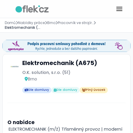
Domů
Nabídky práce
Brno
Pracovník ve strojírenství
Elektromechanik (A675)
Elektromechanik (A675)
O.K. solution, s.r.o. (51)
Brno
Dle domluvy
Dle domluvy
Plný úvazek
O nabídce
ELEKTROMECHANIK (m/ž) Třísměnný provoz | moderní