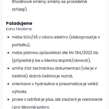
8hodinové směny; směny se pravidelně
střídají).
Požadujeme
Koho hledáme
máte SOU/SŠ v oboru elektro (slaboproud je v
pořádku),
máte platnou způsobilost dle NV 194/2022 Sb.
(případně ji lze u klienta doplnit/obnovit),
umíte číst technickou dokumentaci (vše je v
češtině) dobrá čeština je nutná,
orientace v hydraulice a pneumatice je velká
výhoda,
praxe v údržbě je plus, ale zaučení je nastavené
i pro šikovné juniory.