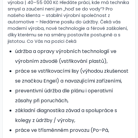
výroba | 40–55 000 Kč Hledáte práci, kde má technika
smysl a zaučení není jen „hoď se do vody“? Pro
našeho klienta – stabilní výrobní společnost z
automotive – hledáme posilu do údržby. Čeká vás
moderní výroba, nové technologie a férové zaškolení,
díky kterému se na směny postavíte postupně a s
jistotou. Co Vás na pozici čeká
údržba a opravy výrobních technologií ve
výrobním závodě (vstřikování plastů),
práce se vstřikovacími lisy (výhodou zkušenost
se značkou Engel) a navazujícími zařízeními,
preventivní údržba dle plánu i operativní
zásahy při poruchách,
základní diagnostika závad a spolupráce s
kolegy z údržby / výroby,
práce ve třísměnném provozu (Po–Pá,