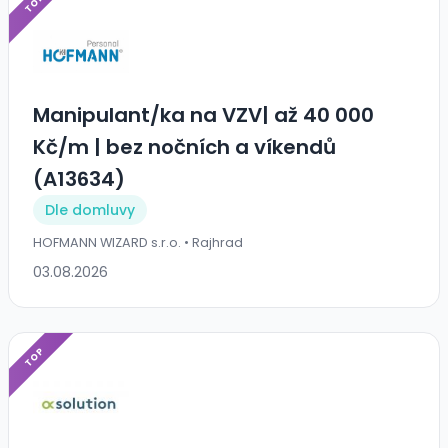
TOP
Manipulant/ka na VZV| až 40 000
Kč/m | bez nočních a víkendů
(A13634)
Dle domluvy
HOFMANN WIZARD s.r.o. • Rajhrad
03.08.2026
TOP