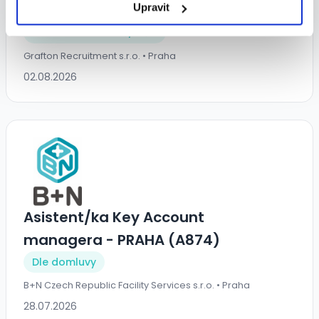
španělštinou | až 70 000 Kč
Upravit
55 000 - 70 000 Kč/
měs.
Grafton Recruitment s.r.o. • Praha
02.08.2026
Asistent/ka Key Account
managera - PRAHA (A874)
Dle domluvy
B+N Czech Republic Facility Services s.r.o. • Praha
28.07.2026