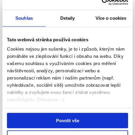
Kontaktní osoba
Souhlas
Detaily
Více o cookies
Valeriia Bykovska
Tato webová stránka používá cookies
Zobrazit kontakt
Cookies nejsou jen sušenky, je to i způsob, kterým nám
pomáháte ve zlepšování funkcí i obsahu na webu. Díky
vašemu souhlasu s využíváním cookies pro měření
Podobné nabídky
návštěvnosti, analýzy, personalizaci webu a
personalizaci reklam nám i našim partnerům (např.
vyhledávače, sociální sítě) umožníte zobrazovat lepší
nabídky a zvyšujete svou šanci získat vysněnou
práci/brigádu. Děkujeme :-)
Povolit vše
Executive Assistant se