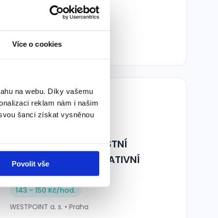
příplatky, odměny
155 - 160 Kč/
hod.
D.I.SEVEN, a.s. • Praha
Více o cookies
04.08.2026
TOP
bsahu na webu. Díky vašemu
onalizaci reklam nám i našim
 svou šanci získat vysněnou
DISPEČER BEZPEČNOSTNÍ
SLUŽBY – ADMINISTRATIVNÍ
Povolit vše
BUDOVY
143 - 150 Kč/
hod.
WESTPOINT a. s. • Praha