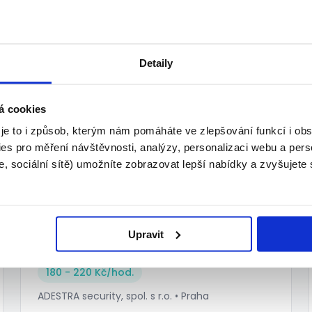
NÁSTUP IHNED
180 - 220 Kč/
hod.
ADESTRA security, spol. s r.o. • Praha
Detaily
05.08.2026
á cookies
TOP
 je to i způsob, kterým nám pomáháte ve zlepšování funkcí i o
es pro měření návštěvnosti, analýzy, personalizaci webu a pers
, sociální sítě) umožníte zobrazovat lepší nabídky a zvyšujete
Ostraha - zálohy, odměny,
ubytování, až 220kč HPP/DPP,
Upravit
NÁSTUP IHNED
180 - 220 Kč/
hod.
ADESTRA security, spol. s r.o. • Praha