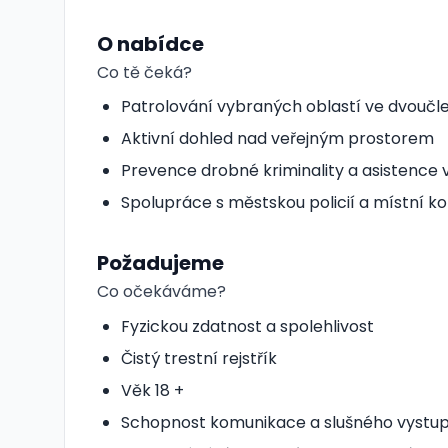
O nabídce
Co tě čeká?
Patrolování vybraných oblastí ve dvouč
Aktivní dohled nad veřejným prostorem
Prevence drobné kriminality a asistence v
Spolupráce s městskou policií a místní k
Požadujeme
Co očekáváme?
Fyzickou zdatnost a spolehlivost
Čistý trestní rejstřík
Věk 18 +
Schopnost komunikace a slušného vystu