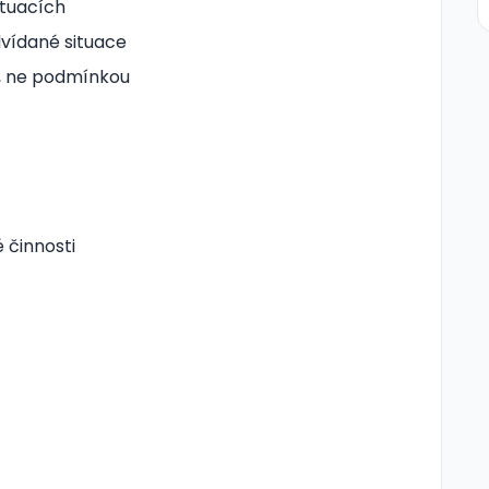
ituacích
dvídané situace
u, ne podmínkou
 činnosti