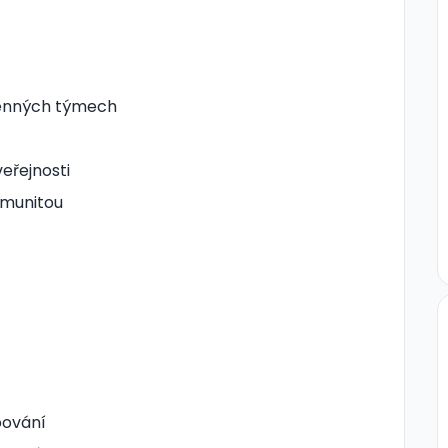
lenných týmech
eřejnosti
omunitou
pování