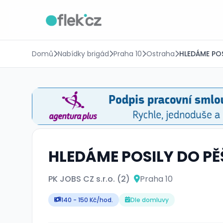
Domů
Nabídky brigád
Praha 10
Ostraha
HLEDÁME POS
HLEDÁME POSILY DO PĚ
PK JOBS CZ s.r.o. (2)
Praha 10
140 - 150 Kč/hod.
Dle domluvy