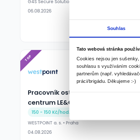
G4S Secure Solutions (CZ), a.s. • Praha
06.08.2026
Souhlas
Tato webová stránka použív
TOP
Cookies nejsou jen sušenky,
souhlasu s využíváním cooki
partnerům (např. vyhledávače
práci/brigádu. Děkujeme :-)
Pracovník ostrahy – Logistické
centrum LE&CO
150 - 150 Kč/
hod.
WESTPOINT a. s. • Praha
04.08.2026