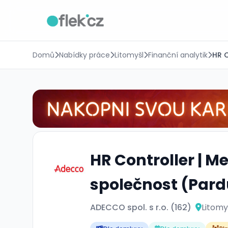
Domů
Nabídky práce
Litomyšl
Finanční analytik
HR C
HR Controller | M
společnost (Pard
ADECCO spol. s r.o. (162)
Litomy