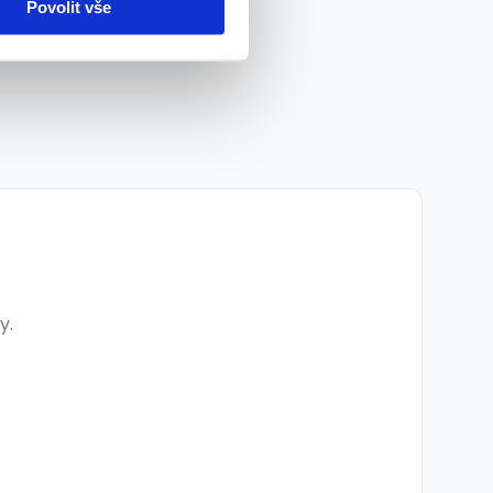
Povolit vše
y.