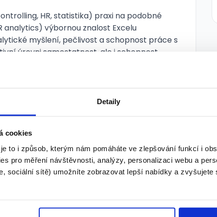
trolling, HR, statistika) praxi na podobné
 HR analytics) výbornou znalost Excelu
alytické myšlení, pečlivost a schopnost práce s
vní úrovni samostatnost, ale i schopnost
ístup orientaci v IT systémech Výhodou
t HR systémů (SAP HR, Workday, Elanor apod.)
Detaily
ostředí možnost odborného i kariérního růstu
ní pracovní dobu a možnost částečného home
á cookies
sový systém přátelskou firemní kulturu a
 je to i způsob, kterým nám pomáháte ve zlepšování funkcí i o
ay navíc pravidelné přehodnocování mzdy
es pro měření návštěvnosti, analýzy, personalizaci webu a pers
 skutečně vyplácené celkový balíček
, sociální sítě) umožníte zobrazovat lepší nabídky a zvyšujete
ž 36 000 Kč ročně 👉 Zaujala vás tato
ňte se součástí týmu, kde mají data v HR
lů.