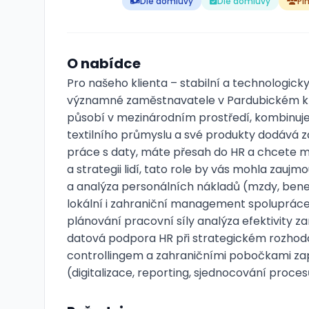
Dle domluvy
Dle domluvy
Pl
O nabídce
Pro našeho klienta – stabilní a technologick
významné zaměstnavatele v Pardubickém kra
působí v mezinárodním prostředí, kombinuje p
textilního průmyslu a své produkty dodává 
práce s daty, máte přesah do HR a chcete mí
a strategii lidí, tato role by vás mohla zaujm
a analýza personálních nákladů (mzdy, benef
lokální i zahraniční management spoluprác
plánování pracovní síly analýza efektivity 
datová podpora HR při strategickém rozhodo
controllingem a zahraničními pobočkami za
(digitalizace, reporting, sjednocování proce