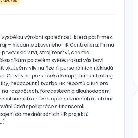
ný úvazek
y vyspělou výrobní společnost, která patří mezi
ji – hledáme zkušeného HR Controllera. Firma
rvky sklářství, strojírenství, chemie i
zákazníkům po celém světě. Pokud vás baví
t skutečný vliv na řízení personálních nákladů
out. Co vás na pozici čeká kompletní controlling
ity, headcount) tvorba HR reportů a KPI pro
e na rozpočtech, forecastech a dlouhodobém
zaměstnanosti a návrh optimalizačních opatření
vání úzká spolupráce s financemi,
pojení do mezinárodních HR projektů
sů)