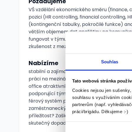
Požadujeme
VŠ vzdělání ekonomického směru (finance, con
pozici (HR controlling, financial controlling,
(kontingenční tabulky, pokročilé funkce) an
větším objemem dat angličtinu na komunikati
fungovat v týmu zodpovědný a proaktivní př
zkušenost z mezinárodní společnosti znalos
Nabízíme
Souhlas
stabilní a zajímavou roli v mezinárodním pr
práci na mezinárodních projektech flexibil
Tato webová stránka použív
office atraktivní finanční ohodnocení a bonu
Cookies nejsou jen sušenky,
podporující tým 5 týdnů dovolené + relax d
souhlasu s využíváním cooki
férový systém prémií – slibované benefity i
partnerům (např. vyhledávače
zaměstnaneckých benefitů v hodnotě více ne
práci/brigádu. Děkujeme :-)
příležitost? Zašlete nám svůj životopis a sta
skutečný dopad. Rádi vám sdělíme více detai