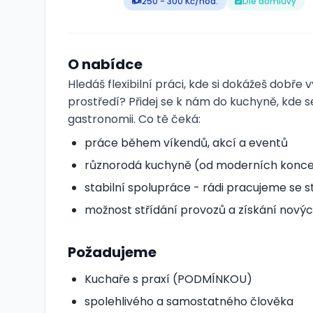
250 - 300 Kč/hod.
Dle domluvy
O nabídce
Hledáš flexibilní práci, kde si dokážeš dob
prostředí? Přidej se k nám do kuchyně, kde 
gastronomii. Co tě čeká:
práce během víkendů, akcí a eventů
různorodá kuchyně (od moderních konce
stabilní spolupráce - rádi pracujeme se s
možnost střídání provozů a získání novýc
Požadujeme
Kuchaře s praxí (PODMÍNKOU)
spolehlivého a samostatného člověka