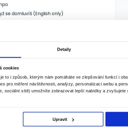
empo
yž se domluvíš (English only)
Detaily
á cookies
 je to i způsob, kterým nám pomáháte ve zlepšování funkcí i o
es pro měření návštěvnosti, analýzy, personalizaci webu a pers
je
, sociální sítě) umožníte zobrazovat lepší nabídky a zvyšujete
am, kde to žije.
Upravit