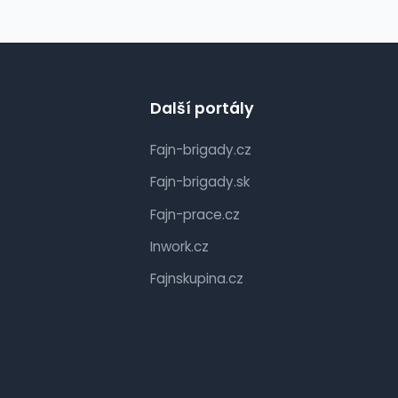
Další portály
Fajn-brigady.cz
Fajn-brigady.sk
Fajn-prace.cz
Inwork.cz
Fajnskupina.cz