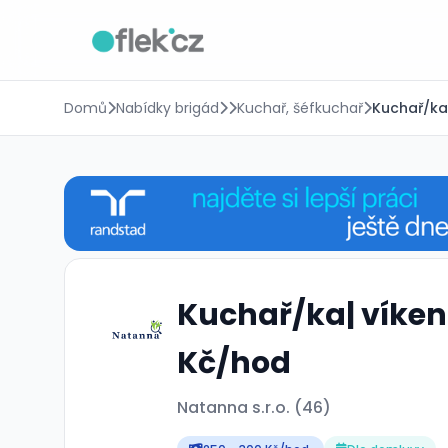
Domů
Nabídky brigád
Kuchař, šéfkuchař
Kuchař/ka|
Kuchař/ka| víkend
Kč/hod
Natanna s.r.o. (46)