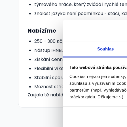
týmového hráče, který zvládá i rychlé t
znalost jazyka není podmínkou - stačí, kd
Nabízíme
250 - 300 Kč/hod podle zkušeností
Souhlas
Nástup IHNED
Získání cenných zkušeností
Tato webová stránka použív
Flexibilní víkendová práce a eventy
Cookies nejsou jen sušenky,
Stabilní spolupráce s příjemným týmem
souhlasu s využíváním cooki
Možnost střídání provozů a dalšího rozvo
partnerům (např. vyhledávače
Zaujala tě nabídka? Ozvi se nám a pojď vařit t
práci/brigádu. Děkujeme :-)