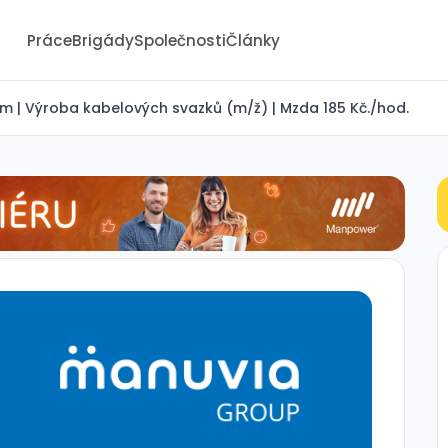
Práce
Brigády
Společnosti
Články
im | Výroba kabelových svazků (m/ž) | Mzda 185 Kč./hod.