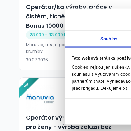
Operátor/ka výroby, práce v
čistém, tichém prostředí,
Bonus 10000 Kč + UBYTOVÁNÍ
28 000 - 33 000 Kč/
měs.
Souhlas
Manuvia, a. s., organizační složka • Moravský
Krumlov
Tato webová stránka použív
30.07.2026
Cookies nejsou jen sušenky,
souhlasu s využíváním cooki
partnerům (např. vyhledávače
VIP
práci/brigádu. Děkujeme :-)
Operátor výroby - vhodné i
pro ženy - výroba žaluzií bez