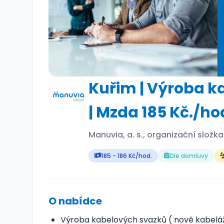
Kuřim | Výroba k
| Mzda 185 Kč./ho
Manuvia, a. s., organizační složk
185 - 186 Kč/hod.
Dle domluvy
O nabídce
Výroba kabelových svazků ( nově kabeláže