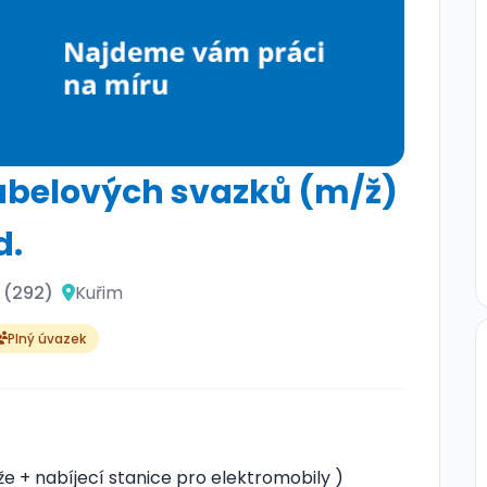
abelových svazků (m/ž)
d.
a (292)
Kuřim
Plný úvazek
 + nabíjecí stanice pro elektromobily )