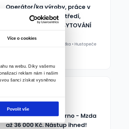
Operátor/ka výroby, práce v
čistém, tichém prostředí,
Bonus 10000 Kč + UBYTOVÁNÍ
28 000 - 33 000 Kč/
měs.
Více o cookies
Manuvia, a. s., organizační složka • Hustopeče
30.07.2026
bsahu na webu. Díky vašemu
onalizaci reklam nám i našim
 svou šanci získat vysněnou
TOP
Povolit vše
Operátor výroby - Brno - Mzda
až 36 000 Kč. Nástup ihned!