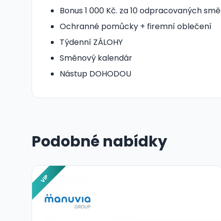
Bonus 1 000 Kč. za 10 odpracovaných smě
Ochranné pomůcky + firemní oblečení
Týdenní ZÁLOHY
Směnový kalendár
Nástup DOHODOU
Podobné nabídky
VIP