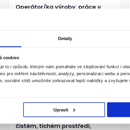
Operátor/ka výroby, práce v
čistém, tichém prostředí,
Bonus 10000 Kč + UBYTOVÁNÍ
28 000 - 33 000 Kč/
měs.
Detaily
Manuvia, a. s., organizační složka • Pohořelice
30.07.2026
á cookies
 je to i způsob, kterým nám pomáháte ve zlepšování funkcí i o
es pro měření návštěvnosti, analýzy, personalizaci webu a pers
, sociální sítě) umožníte zobrazovat lepší nabídky a zvyšujete
TOP
Upravit
Operátor/ka výroby, práce v
čistém, tichém prostředí,