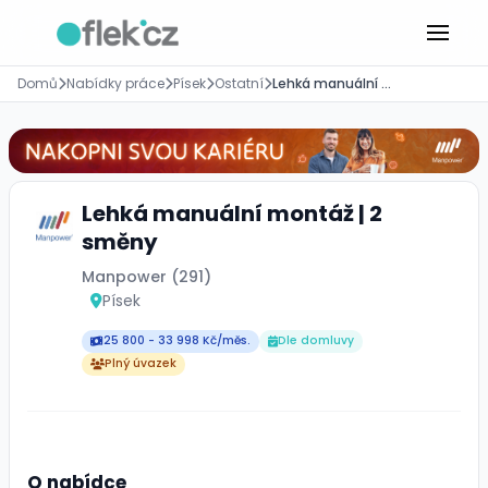
Domů
Nabídky práce
Písek
Ostatní
Lehká manuální montáž | 2 směny
Lehká manuální montáž | 2
směny
Manpower (291)
Písek
25 800 - 33 998 Kč/měs.
Dle domluvy
Plný úvazek
O nabídce