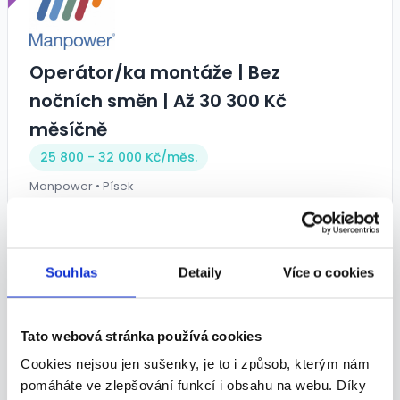
Operátor/ka montáže | Bez
nočních směn | Až 30 300 Kč
měsíčně
25 800 - 32 000 Kč/
měs.
Manpower • Písek
30.07.2026
Souhlas
Detaily
Více o cookies
TOP
Tato webová stránka používá cookies
Cookies nejsou jen sušenky, je to i způsob, kterým nám
Obsluha linky | stabilní práce, 13. a
pomáháte ve zlepšování funkcí i obsahu na webu. Díky