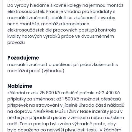
Do výroby hledáme šikovné kolegy na jemnou montáž
elektrosoučástek. Práce je vhodná pro kandidáty s
manuální zručností, ideálně se zkušeností z výroby
nebo montáže. montáž a kompletace
elektrosoučástek dle pracovních postupů kontrola
kvality hotových výrobků práce ve dvousměnném
provozu
Požadujeme
manuální zručnost a pečlivost při práci zkušenosti s
montážní prací (výhodou)
Nabízíme
základní mzdu 25 800 Kč měsíční prémie až 2 400 Kč
příplatky za směnnost až 1 500 Kč možnost přesčasů
příspěvek na stravování v jídelně úhrada části nákladů
na dopravu NABÍRÁME MUŽE I ŽENY Naše inzeráty jsou v
některých případech psány v ženském nebo mužském
rodě. Tento postup byl zvolen výhradně proto, aby
bylo dosaženo co nejvyšší plynulosti textu. V žádném