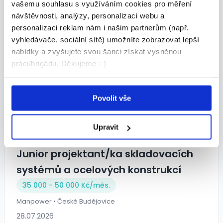
vašemu souhlasu s využíváním cookies pro měření
14. mzda + stravenkový paušál
návštěvnosti, analýzy, personalizaci webu a
30 000 - 32 000 Kč/
měs.
personalizaci reklam nám i našim partnerům (např.
vyhledávače, sociální sítě) umožníte zobrazovat lepší
Manpower • Blatná
nabídky a zvyšujete svou šanci získat vysněnou
30.07.2026
práci/brigádu. Děkujeme :-)
TOP
Povolit vše
Upravit
Junior projektant/ka skladovacích
systémů a ocelových konstrukcí
35 000 - 50 000 Kč/
měs.
Manpower • České Budějovice
28.07.2026