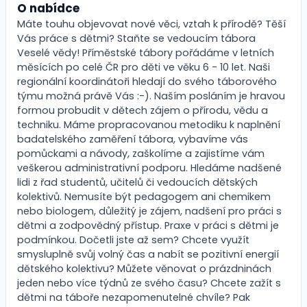
O nabídce
Máte touhu objevovat nové věci, vztah k přírodě? Těší
Vás práce s dětmi? Staňte se vedoucím tábora
Veselé vědy! Příměstské tábory pořádáme v letních
měsících po celé ČR pro děti ve věku 6 - 10 let. Naši
regionální koordinátoři hledají do svého táborového
týmu možná právě Vás :-). Naším posláním je hravou
formou probudit v dětech zájem o přírodu, vědu a
techniku. Máme propracovanou metodiku k naplnění
badatelského zaměření tábora, vybavíme vás
pomůckami a návody, zaškolíme a zajistíme vám
veškerou administrativní podporu. Hledáme nadšené
lidi z řad studentů, učitelů či vedoucích dětských
kolektivů. Nemusíte být pedagogem ani chemikem
nebo biologem, důležitý je zájem, nadšení pro práci s
dětmi a zodpovědný přístup. Praxe v práci s dětmi je
podmínkou. Dočetli jste až sem? Chcete využít
smysluplně svůj volný čas a nabít se pozitivní energií
dětského kolektivu? Můžete věnovat o prázdninách
jeden nebo více týdnů ze svého času? Chcete zažít s
dětmi na táboře nezapomenutelné chvíle? Pak