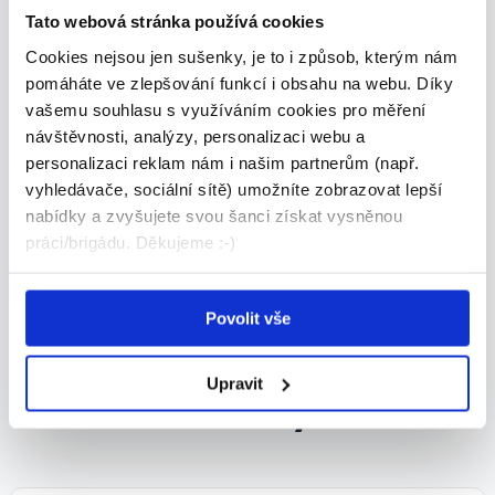
Tato webová stránka používá cookies
TERMÍN NÁSTUPU:
20.07.2026
Cookies nejsou jen sušenky, je to i způsob, kterým nám
pomáháte ve zlepšování funkcí i obsahu na webu. Díky
vašemu souhlasu s využíváním cookies pro měření
VHODNÉ PRO:
návštěvnosti, analýzy, personalizaci webu a
Důchodce, OSVČ, Absolventi, MD
personalizaci reklam nám i našim partnerům (např.
vyhledávače, sociální sítě) umožníte zobrazovat lepší
nabídky a zvyšujete svou šanci získat vysněnou
Kontaktní osoba
práci/brigádu. Děkujeme :-)
Michaela Gratzová
Povolit vše
Upravit
Podobné nabídky