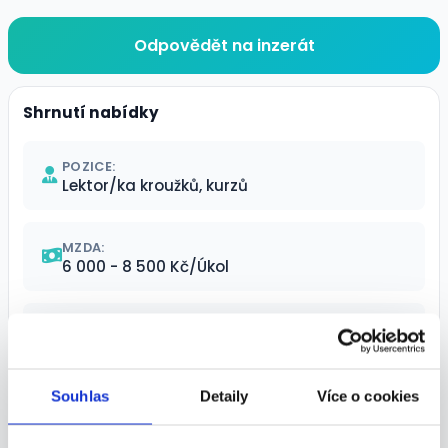
Odpovědět na inzerát
Shrnutí nabídky
POZICE:
Lektor/ka kroužků, kurzů
MZDA:
6 000 - 8 500 Kč/Úkol
ÚVAZEK:
MÍSTO VÝKONU:
Souhlas
Detaily
Více o cookies
Mladá Vožice, Tábor