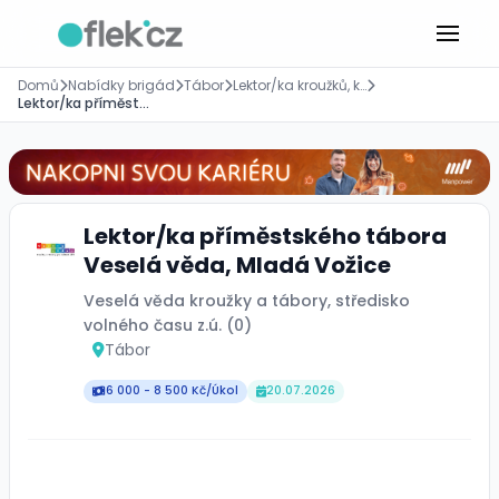
Domů
Nabídky brigád
Tábor
Lektor/ka kroužků, kurzů
Lektor/ka příměstského tábora Veselá věda, Mladá Vožice
Lektor/ka příměstského tábora
Veselá věda, Mladá Vožice
Veselá věda kroužky a tábory, středisko
volného času z.ú. (0)
Tábor
6 000 - 8 500 Kč/Úkol
20.07.2026