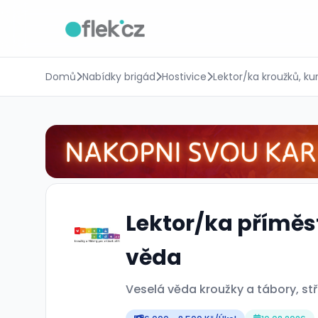
Domů
Nabídky brigád
Hostivice
Lektor/ka kroužků, ku
Lektor/ka příměs
věda
Veselá věda kroužky a tábory, stř