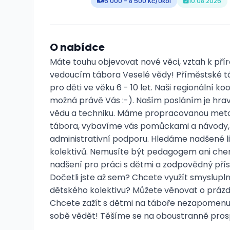
6 000 - 8 500 Kč/Úkol
10.08.2026
O nabídce
Máte touhu objevovat nové věci, vztah k pří
vedoucím tábora Veselé vědy! Příměstské t
pro děti ve věku 6 - 10 let. Naši regionální 
možná právě Vás :-). Naším posláním je hrav
vědu a techniku. Máme propracovanou meto
tábora, vybavíme vás pomůckami a návody, 
administrativní podporu. Hledáme nadšené lid
kolektivů. Nemusíte být pedagogem ani chem
nadšení pro práci s dětmi a zodpovědný přís
Dočetli jste až sem? Chcete využít smysluplně
dětského kolektivu? Můžete věnovat o prázd
Chcete zažít s dětmi na táboře nezapomenut
sobě vědět! Těšíme se na oboustranně pros