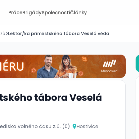
Práce
Brigády
Společnosti
Články
rzů
Lektor/ka příměstského tábora Veselá věda
tského tábora Veselá
edisko volného času z.ú. (0)
Hostivice