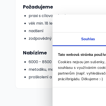
Požadujeme
praxi s cílovou skupinou
věk min. 18 let
nadšení
zodpovědný přístup
Souhlas
Nabízíme
Tato webová stránka použív
6000 - 8500 Kč/týden
Cookies nejsou jen sušenky,
souhlasu s využíváním cooki
metodiku, materiál, postupy
partnerům (např. vyhledávače
proškolení a podporu
práci/brigádu. Děkujeme :-)