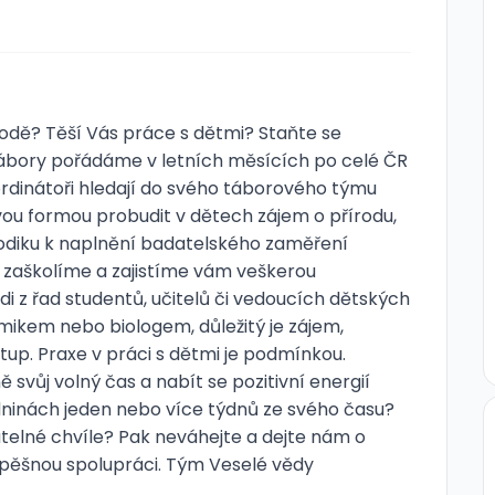
rodě? Těší Vás práce s dětmi? Staňte se
ábory pořádáme v letních měsících po celé ČR
koordinátoři hledají do svého táborového týmu
ou formou probudit v dětech zájem o přírodu,
diku k naplnění badatelského zaměření
zaškolíme a zajistíme vám veškerou
i z řad studentů, učitelů či vedoucích dětských
ikem nebo biologem, důležitý je zájem,
tup. Praxe v práci s dětmi je podmínkou.
 svůj volný čas a nabít se pozitivní energií
ninách jeden nebo více týdnů ze svého času?
elné chvíle? Pak neváhejte a dejte nám o
pěšnou spolupráci. Tým Veselé vědy