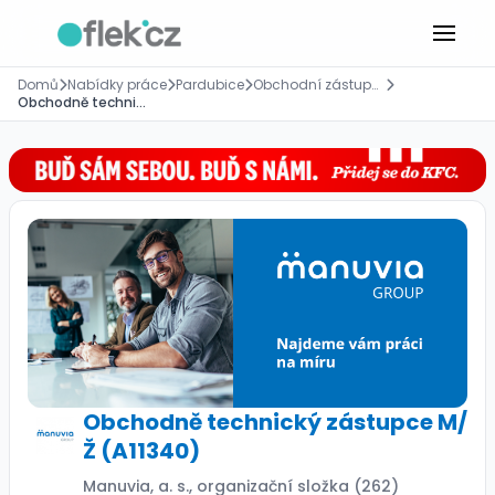
Domů
Nabídky práce
Pardubice
Obchodní zástupce, asistent, manažer
Obchodně technický zástupce M/Ž (A11340)
Obchodně technický zástupce M/
Ž (A11340)
Manuvia, a. s., organizační složka (262)