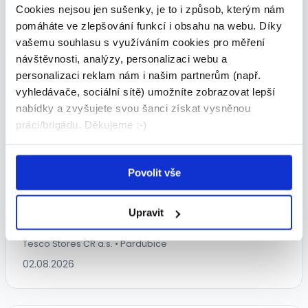
Cookies nejsou jen sušenky, je to i způsob, kterým nám
ADECCO spol. s r.o. • Pardubice
pomáháte ve zlepšování funkcí i obsahu na webu. Díky
03.08.2026
vašemu souhlasu s využíváním cookies pro měření
návštěvnosti, analýzy, personalizaci webu a
personalizaci reklam nám i našim partnerům (např.
vyhledávače, sociální sítě) umožníte zobrazovat lepší
nabídky a zvyšujete svou šanci získat vysněnou
práci/brigádu. Děkujeme :-)
Povolit vše
Asistent/ka prodeje - rozpeky
(Pardubice)
Upravit
30 281 - 30 281 Kč/
měs.
Tesco Stores ČR a.s. • Pardubice
02.08.2026