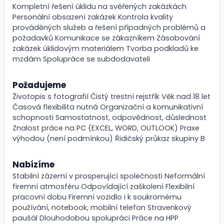
Kompletní řešení úklidu na svěřených zakázkách
Personální obsazení zakázek Kontrola kvality
prováděných služeb a řešení případných problémů a
požadavků Komunikace se zákazníkem Zásobování
zakázek úklidovým materiálem Tvorba podkladů ke
mzdám Spolupráce se subdodavateli
Požadujeme
Životopis s fotografií Čistý trestní rejstřík Věk nad 18 let
Časová flexibilita nutná Organizační a komunikativní
schopnosti Samostatnost, odpovědnost, důslednost
Znalost práce na PC (EXCEL, WORD, OUTLOOK) Praxe
výhodou (není podmínkou) Řidičský průkaz skupiny B
Nabízíme
Stabilní zázemí v prosperující společnosti Neformální
firemní atmosféru Odpovídající zaškolení Flexibilní
pracovní dobu Firemní vozidlo i k soukromému
používání, notebook, mobilní telefon Stravenkový
paušál Dlouhodobou spolupráci Práce na HPP