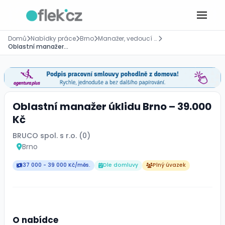
Domů
Nabídky práce
Brno
Manažer, vedoucí pracovník
Oblastní manažer úklidu Brno – 39.000 Kč
Oblastní manažer úklidu Brno – 39.000
Kč
BRUCO spol. s r.o. (0)
Brno
37 000 - 39 000 Kč/měs.
Dle domluvy
Plný úvazek
O nabídce