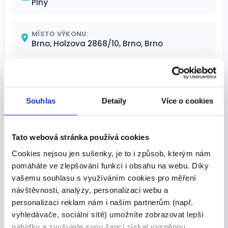
Plný
MÍSTO VÝKONU:
Brno, Holzova 2868/10, Brno, Brno
TERMÍN NÁSTUPU:
Dle domluvy
Souhlas
Detaily
Více o cookies
Kontaktní osoba
Tato webová stránka používá cookies
Michal Soukop
Cookies nejsou jen sušenky, je to i způsob, kterým nám
pomáháte ve zlepšování funkcí i obsahu na webu. Díky
vašemu souhlasu s využíváním cookies pro měření
návštěvnosti, analýzy, personalizaci webu a
Podobné nabídky
personalizaci reklam nám i našim partnerům (např.
vyhledávače, sociální sítě) umožníte zobrazovat lepší
nabídky a zvyšujete svou šanci získat vysněnou