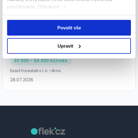
práci/brigádu. Děkujeme :-)
Povolit vše
Koordinátor projektů v oblasti
Upravit
kvality | Brno a okolí
30 000 - 50 000 Kč/
měs.
Exact Forestall s.r.o. • Brno
28.07.2026