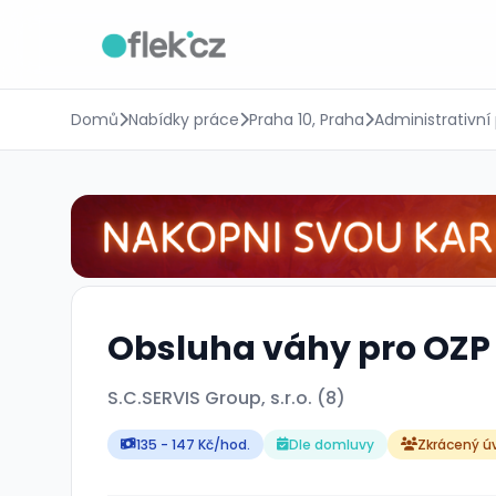
Domů
Nabídky práce
Praha 10, Praha
Administrativní
Obsluha váhy pro OZP v
S.C.SERVIS Group, s.r.o. (8)
135 - 147 Kč/hod.
Dle domluvy
Zkrácený ú