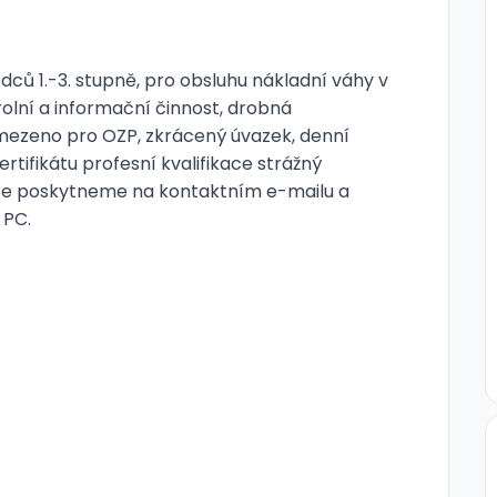
ců 1.-3. stupně, pro obsluhu nákladní váhy v
rolní a informační činnost, drobná
ymezeno pro OZP, zkrácený úvazek, denní
rtifikátu profesní kvalifikace strážný
rmace poskytneme na kontaktním e-mailu a
 PC.