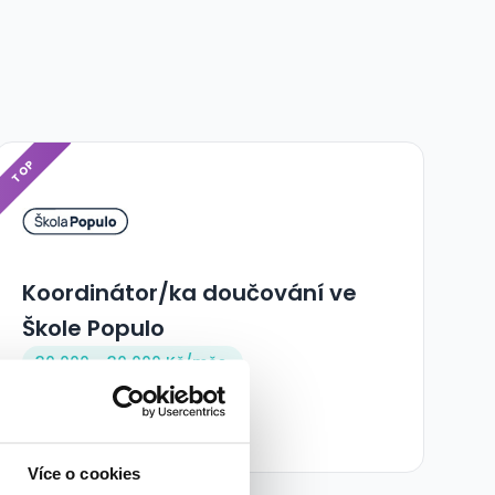
TOP
Koordinátor/ka doučování ve
Škole Populo
30 000 - 30 000 Kč/
měs.
Škola Populo • Praha
03.08.2026
Více o cookies