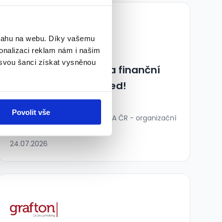
TOP
bsahu na webu. Díky vašemu
onalizaci reklam nám i našim
 svou šanci získat vysněnou
Hledáme mzdovou a finanční
účetní – nástup ihned!
60 000 - 80 000 Kč/
měs.
Povolit vše
DETEKTIVNÍ INFORMAČNÍ SLUŽBA ČR - organizační
složka • Praha
24.07.2026