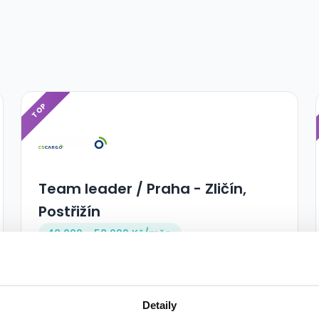
TOP
Team leader / Praha - Zličín,
Postřižín
48 000 - 58 000 Kč/
měs.
C.S.CARGO a.s. • Praha
04.08.2026
Detaily