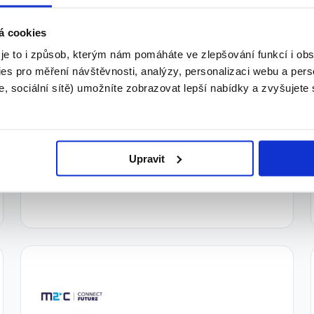
TOP
á cookies
 je to i způsob, kterým nám pomáháte ve zlepšování funkcí i o
es pro měření návštěvnosti, analýzy, personalizaci webu a pers
, sociální sítě) umožníte zobrazovat lepší nabídky a zvyšujete
Fleet Specialista
Dle domluvy
ADECCO spol. s r.o. • Praha
Upravit
31.07.2026