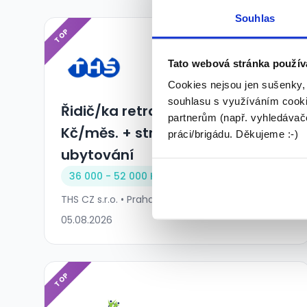
Souhlas
TOP
Tato webová stránka použív
Cookies nejsou jen sušenky,
souhlasu s využíváním cooki
Řidič/ka retraku - 46.000
partnerům (např. vyhledávače
Kč/měs. + stravné + možnost
práci/brigádu. Děkujeme :-)
ubytování
36 000 - 52 000 Kč/
měs.
THS CZ s.r.o. • Praha
05.08.2026
TOP