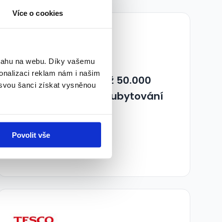
Více o cookies
TOP
bsahu na webu. Díky vašemu
onalizaci reklam nám i našim
Řidič/ka retraku - až 50.000
 svou šanci získat vysněnou
Kč/měs. + možnost ubytování
36 000 - 52 000 Kč/
měs.
THS CZ s.r.o. • Praha
Povolit vše
29.07.2026