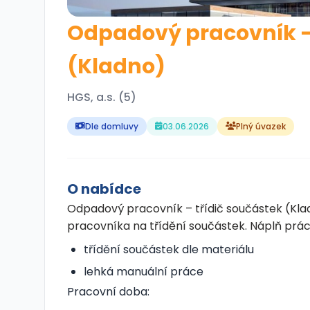
Odpadový pracovník – 
(Kladno)
HGS, a.s. (5)
Dle domluvy
03.06.2026
Plný úvazek
O nabídce
Odpadový pracovník – třídič součástek (Kla
pracovníka na třídění součástek. Náplň prác
třídění součástek dle materiálu
lehká manuální práce
Pracovní doba: