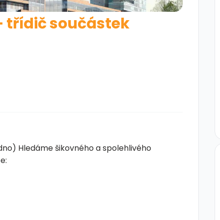
třídič součástek
dno) Hledáme šikovného a spolehlivého
e: