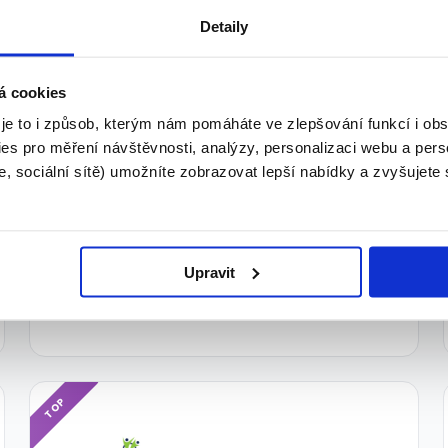
Detaily
TOP
á cookies
 je to i způsob, kterým nám pomáháte ve zlepšování funkcí i o
es pro měření návštěvnosti, analýzy, personalizaci webu a pers
Warehouse Officer M/Ž -
, sociální sítě) umožníte zobrazovat lepší nabídky a zvyšujete
Nupaky - Full time/Part time
30 000 - 50 000 Kč/
měs.
ADECCO spol. s r.o. • Praha
Upravit
27.07.2026
TOP