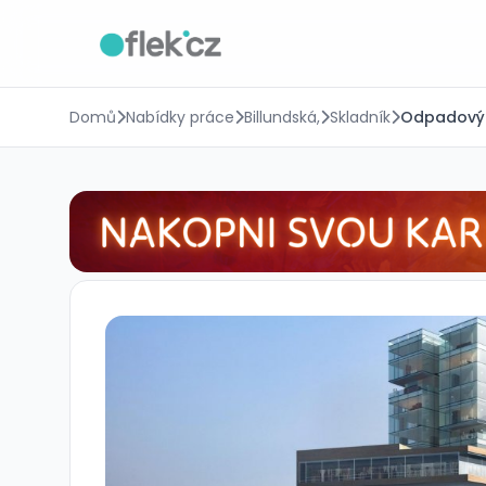
Domů
Nabídky práce
Billundská,
Skladník
Odpadový p