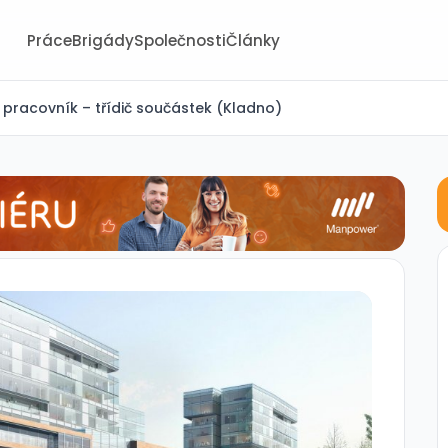
Práce
Brigády
Společnosti
Články
racovník – třídič součástek (Kladno)