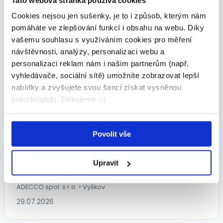
218 - 239 Kč/
hod.
Cookies nejsou jen sušenky, je to i způsob, kterým nám
ADECCO spol. s r.o. • Vyškov
pomáháte ve zlepšování funkcí i obsahu na webu. Díky
vašemu souhlasu s využíváním cookies pro měření
29.07.2026
návštěvnosti, analýzy, personalizaci webu a
personalizaci reklam nám i našim partnerům (např.
vyhledávače, sociální sítě) umožníte zobrazovat lepší
TOP
nabídky a zvyšujete svou šanci získat vysněnou
práci/brigádu. Děkujeme :-)
Povolit vše
Pracovník distribučního centra
Amazon
Upravit
218 - 239 Kč/
hod.
ADECCO spol. s r.o. • Vyškov
29.07.2026