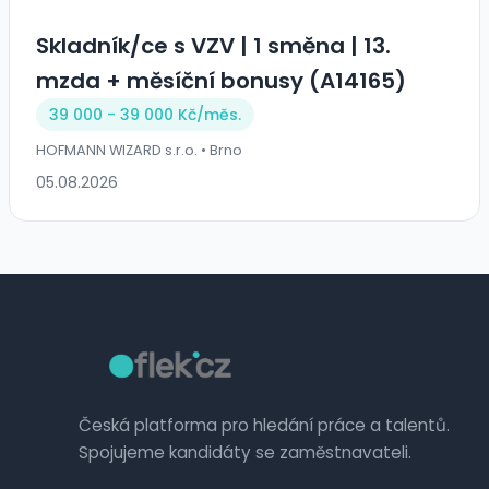
Skladník/ce s VZV | 1 směna | 13.
mzda + měsíční bonusy (A14165)
39 000 - 39 000 Kč/
měs.
HOFMANN WIZARD s.r.o. • Brno
05.08.2026
Česká platforma pro hledání práce a talentů.
Spojujeme kandidáty se zaměstnavateli.