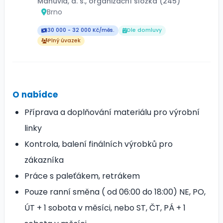
Manuvia, a. s., organizační složka (245)
Brno
30 000 - 32 000 Kč/měs.
Dle domluvy
Plný úvazek
O nabídce
Příprava a doplňování materiálu pro výrobní
linky
Kontrola, balení finálních výrobků pro
zákazníka
Práce s paleťákem, retrákem
Pouze ranní směna ( od 06:00 do 18:00) NE, PO,
ÚT + 1 sobota v měsíci, nebo ST, ČT, PÁ + 1