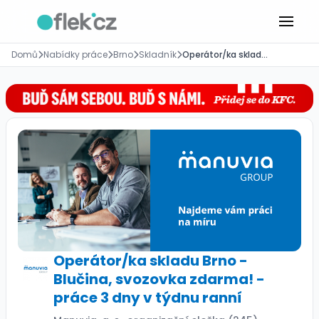
Domů
Nabídky práce
Brno
Skladník
Operátor/ka skladu Brno - Blučina, svozovka zdarma! - práce 3 dny v týdnu ranní
Operátor/ka skladu Brno -
Blučina, svozovka zdarma! -
práce 3 dny v týdnu ranní