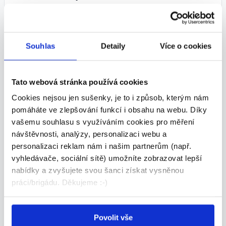
POZICE:
Dělník v potravinářství
Souhlas
Detaily
Více o cookies
MZDA:
170 - 221 Kč/hod.
Tato webová stránka používá cookies
Cookies nejsou jen sušenky, je to i způsob, kterým nám
ÚVAZEK:
pomáháte ve zlepšování funkcí i obsahu na webu. Díky
vašemu souhlasu s využíváním cookies pro měření
návštěvnosti, analýzy, personalizaci webu a
MÍSTO VÝKONU:
personalizaci reklam nám i našim partnerům (např.
Železné (Brno - venkov), Tišnov
vyhledávače, sociální sítě) umožníte zobrazovat lepší
nabídky a zvyšujete svou šanci získat vysněnou
TERMÍN NÁSTUPU:
práci/brigádu. Děkujeme :-)
Dle domluvy
Povolit vše
Kontaktní osoba