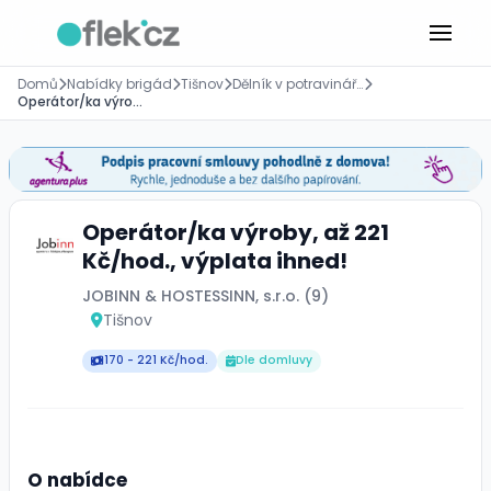
Domů
Nabídky brigád
Tišnov
Dělník v potravinářství
Operátor/ka výroby, až 221 Kč/hod., výplata ihned!
Operátor/ka výroby, až 221
Kč/hod., výplata ihned!
JOBINN & HOSTESSINN, s.r.o. (9)
Tišnov
170 - 221 Kč/hod.
Dle domluvy
O nabídce